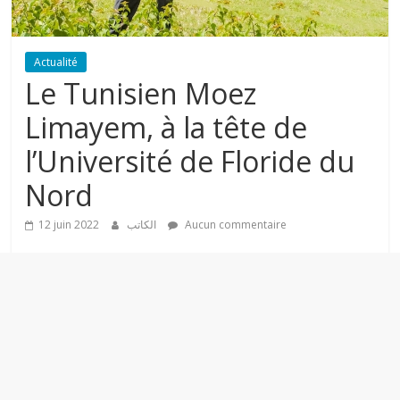
a
Actualité
s
Le Tunisien Moez
Limayem, à la tête de
s
l’Université de Floride du
e
Nord
l
12 juin 2022
الكاتب
Aucun commentaire
A
l
m
o
u
r
a