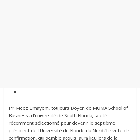
s
s
e
l
|
j
o
u
r
n
a
l
é
l
Pr. Moez Limayem, toujours Doyen de MUMA School of
e
Business à l’université de South Florida, a été
c
récemment sélectionné pour devenir le septième
t
président de l’Université de Floride du Nord.(Le vote de
r
confirmation, qui semble acquis, aura lieu lors de la