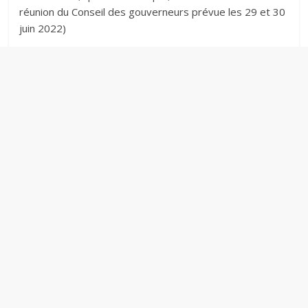
o
réunion du Conseil des gouverneurs prévue les 29 et 30
n
juin 2022)
i
q
u
e
t
u
n
i
s
i
e
n