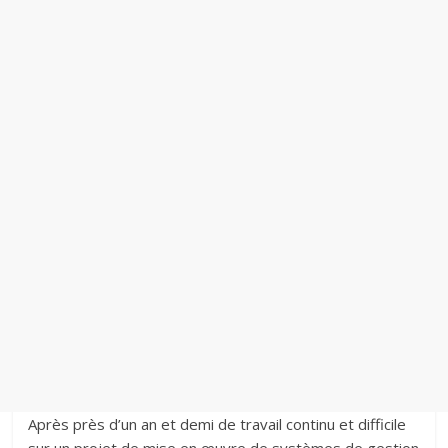
s
s
e
l
|
j
o
u
r
n
a
l
é
l
e
c
t
Après près d’un an et demi de travail continu et difficile
r