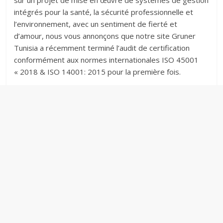
sur un projet de mise en œuvre de systèmes de gestion
o
intégrés pour la santé, la sécurité professionnelle et
n
l’environnement, avec un sentiment de fierté et
i
d’amour, nous vous annonçons que notre site Gruner
q
Tunisia a récemment terminé l’audit de certification
u
conformément aux normes internationales ISO 45001
e
« 2018 & ISO 14001: 2015 pour la première fois.
t
u
n
i
s
i
e
n