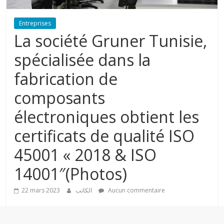
a
Entreprises
La société Gruner Tunisie,
s
spécialisée dans la
s
fabrication de
composants
e
électroniques obtient les
l
certificats de qualité ISO
45001 « 2018 & ISO
A
l
14001″(Photos)
m
o
22 mars 2023
الكاتب
Aucun commentaire
u
r
a