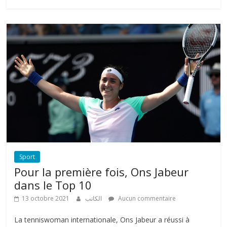
o
n
i
q
u
e
t
u
n
i
s
i
e
Sport
n
Pour la première fois, Ons Jabeur
dans le Top 10
13 octobre 2021
الكاتب
Aucun commentaire
La tenniswoman internationale, Ons Jabeur a réussi à