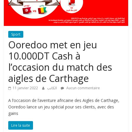
s
s
e
l
|
Sport
Ooredoo met en jeu
j
o
10.000DT Cash à
u
r
l’occasion du match des
n
aigles de Carthage
a
l
11 janvier 2022
الكاتب
Aucun commentaire
é
l
A l’occasion de l’aventure africaine des Aigles de Carthage,
e
Ooredoo lance un jeu spécial pour ses clients, avec des
c
gains
t
Lire la suite
r