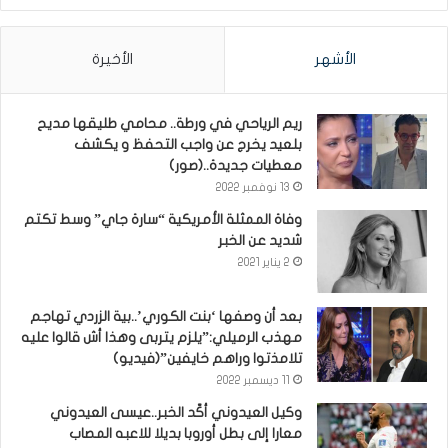
الأشهر
الأخيرة
ريم الرياحي في ورطة.. محامي طليقها مديح
بلعيد يخرج عن واجب التحفظ و يكشف
معطيات جديدة..(صور)
13 نوفمبر 2022
وفاة الممثلة الأمريكية “سارة جاي” وسط تكتم
شديد عن الخبر
2 يناير 2021
بعد أن وصفها ‘بنت الكوري’..بية الزردي تهاجم
مهذب الرميلي:”يلزم يتربى وهذا أش قالوا عليه
تلامذتوا وراهم خايفين”(فيديو)
11 ديسمبر 2022
وكيل العيدوني أكّد الخبر..عيسى العيدوني
معارا إلى بطل أوروبا بديلا للاعبه المصاب