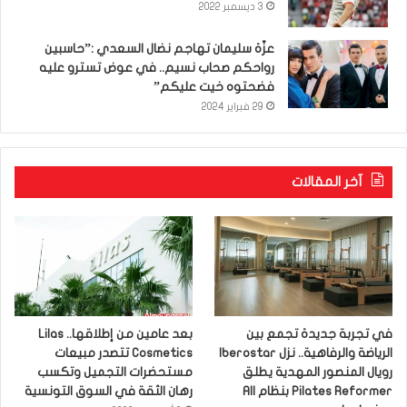
3 ديسمبر 2022
عزّة سليمان تهاجم نضال السعدي :”حاسبين
رواحكم صحاب نسيم.. في عوض تسترو عليه
فضحتوه خيت عليكم”
29 فبراير 2024
آخر المقالات
في تجربة جديدة تجمع بين
بعد عامين من إطلاقها.. Lilas
الرياضة والرفاهية.. نزل Iberostar
Cosmetics تتصدر مبيعات
رويال المنصور المهدية يطلق
مستحضرات التجميل وتكسب
Pilates Reformer بنظام All
رهان الثقة في السوق التونسية