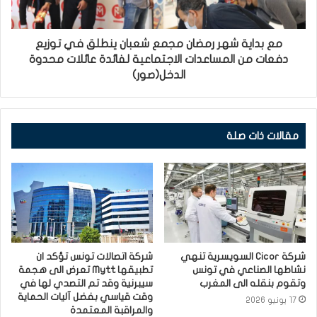
مع بداية شهر رمضان مجمع شعبان ينطلق في توزيع
دفعات من المساعدات الاجتماعية لفائدة عائلات محدوة
الدخل(صور)
مقالات ذات صلة
شركة Cicor السويسرية تنهي
شركة اتصالات تونس تؤكد ان
نشاطها الصناعي في تونس
تطبيقها Mytt تعرض الى هجمة
وتقوم بنقله الى المغرب
سيبرنية وقد تم التصدي لها في
وقت قياسي بفضل آليات الحماية
17 يونيو 2026
والمراقبة المعتمدة