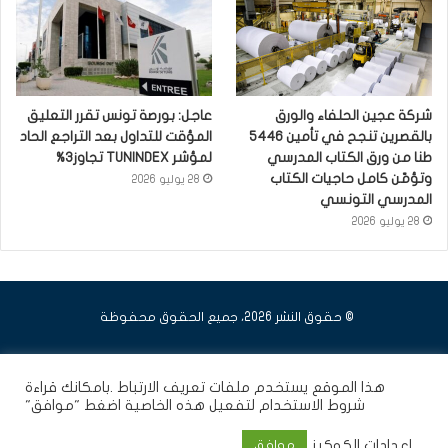
شركة عجين الحلفاء والورق
عاجل: بورصة تونس تقرر التعليق
بالقصرين تنجح في تأمين 5446
المؤقت للتداول بعد التراجع الحاد
طنا من ورق الكتاب المدرسي
لمؤشر TUNINDEX تجاوز3%
وتؤمّن كامل حاجيات الكتاب
28 يوليو 2026
المدرسي التونسي
28 يوليو 2026
© حقوق النشر 2026، جميع الحقوق محفوظة
فيسبوك
يوتيوب
انستقرام
هذا الموقع يستخدم ملفات تعريف الارتباط .بامكانك قراءة
شروط الاستخدام
لتفعيل هذه الخاصية اضغط "موافق"
إعدادات الكوكيز
موافق