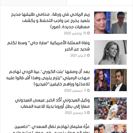
ريم الرياحي في ورطة.. محامي طليقها مديح
بلعيد يخرج عن واجب التحفظ و يكشف
معطيات جديدة..(صور)
13 نوفمبر 2022
وفاة الممثلة الأمريكية “سارة جاي” وسط تكتم
شديد عن الخبر
2 يناير 2021
بعد أن وصفها ‘بنت الكوري’..بية الزردي تهاجم
مهذب الرميلي:”يلزم يتربى وهذا أش قالوا عليه
تلامذتوا وراهم خايفين”(فيديو)
11 ديسمبر 2022
وكيل العيدوني أكّد الخبر..عيسى العيدوني
معارا إلى بطل أوروبا بديلا للاعبه المصاب
3 ديسمبر 2022
عزّة سليمان تهاجم نضال السعدي :”حاسبين
رواحكم صحاب نسيم.. في عوض تسترو عليه