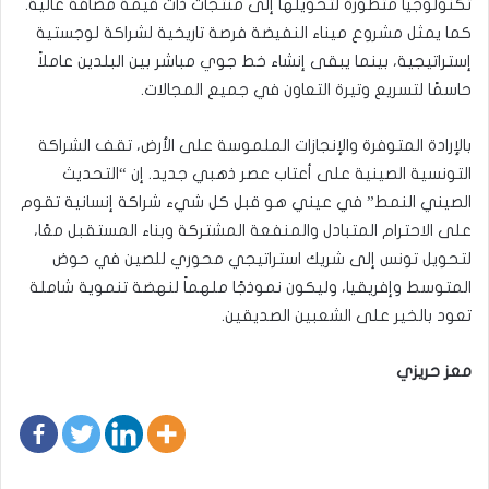
تكنولوجيا متطورة لتحويلها إلى منتجات ذات قيمة مضافة عالية.
كما يمثل مشروع ميناء النفيضة فرصة تاريخية لشراكة لوجستية
إستراتيجية، بينما يبقى إنشاء خط جوي مباشر بين البلدين عاملاً
حاسمًا لتسريع وتيرة التعاون في جميع المجالات.
بالإرادة المتوفرة والإنجازات الملموسة على الأرض، تقف الشراكة
التونسية الصينية على أعتاب عصر ذهبي جديد. إن “التحديث
الصيني النمط” في عيني هو قبل كل شيء شراكة إنسانية تقوم
على الاحترام المتبادل والمنفعة المشتركة وبناء المستقبل معًا،
لتحويل تونس إلى شريك استراتيجي محوري للصين في حوض
المتوسط وإفريقيا، وليكون نموذجًا ملهماً لنهضة تنموية شاملة
تعود بالخير على الشعبين الصديقين.
معز حريزي