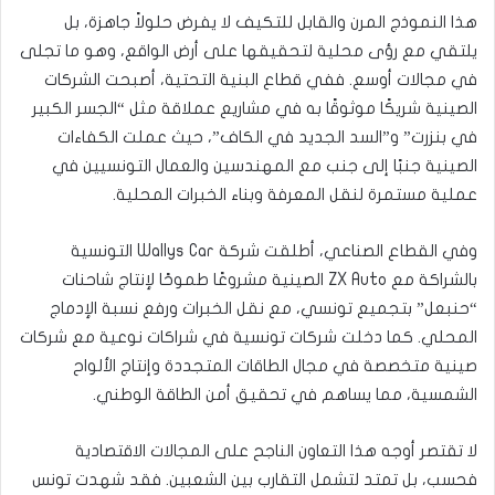
هذا النموذج المرن والقابل للتكيف لا يفرض حلولاً جاهزة، بل
يلتقي مع رؤى محلية لتحقيقها على أرض الواقع، وهو ما تجلى
في مجالات أوسع. ففي قطاع البنية التحتية، أصبحت الشركات
الصينية شريكًا موثوقًا به في مشاريع عملاقة مثل “الجسر الكبير
في بنزرت” و”السد الجديد في الكاف”، حيث عملت الكفاءات
الصينية جنبًا إلى جنب مع المهندسين والعمال التونسيين في
عملية مستمرة لنقل المعرفة وبناء الخبرات المحلية.
وفي القطاع الصناعي، أطلقت شركة Wallys Car التونسية
بالشراكة مع ZX Auto الصينية مشروعًا طموحًا لإنتاج شاحنات
“حنبعل” بتجميع تونسي، مع نقل الخبرات ورفع نسبة الإدماج
المحلي. كما دخلت شركات تونسية في شراكات نوعية مع شركات
صينية متخصصة في مجال الطاقات المتجددة وإنتاج الألواح
الشمسية، مما يساهم في تحقيق أمن الطاقة الوطني.
لا تقتصر أوجه هذا التعاون الناجح على المجالات الاقتصادية
فحسب، بل تمتد لتشمل التقارب بين الشعبين. فقد شهدت تونس