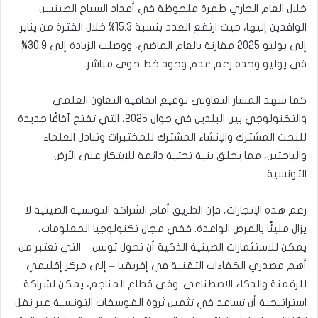
خلال العام الجاري طفرة ملحوظة في أعداد السياح الصينيين
الوافدين إليها، حيث ارتفع العدد بنسبة 15.3% خلال الفترة من يناير
إلى يوليو 2025 مقارنة بالعام الماضي، ووصلت الزيادة إلى 30.9%
في يوليو وحده رغم عدم وجود خط جوي مباشر.
كما شهد المسار التعاوني توقيع اتفاقية التعاون العلمي
والتكنولوجي بين البلدين في جوان 2025، التي تفتح آفاقًا جديدة
للبحث المشترك والإنشاء المشترك للمختبرات وتبادل العلماء
والباحثين، مما يخلق بنية تحتية دائمة للابتكار على الأرض
التونسية.
رغم هذه الإنجازات، فإن الطريق أمام الشراكة التونسية الصينية لا
يزال مليئًا بالفرص الواعدة. ففي مجال تكنولوجيا المعلومات،
يمكن للاستثمارات الصينية الذكية أن تحول تونس – التي تعتبر من
أهم مصدري الكفاءات التقنية في إفريقيا – إلى مركز إقليمي
للرقمنة والذكاء الاصطناعي. وفي قطاع المناجم، يمكن لشراكة
استراتيجية أن تساعد في تثمين ثروة الفوسفات التونسية عبر نقل