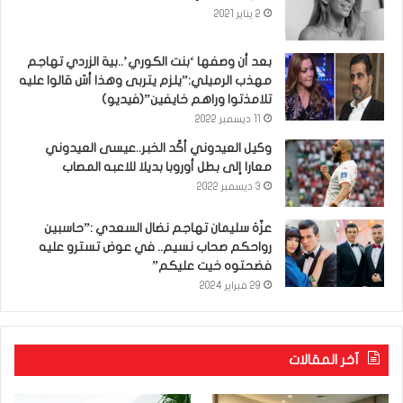
2 يناير 2021
بعد أن وصفها ‘بنت الكوري’..بية الزردي تهاجم
مهذب الرميلي:”يلزم يتربى وهذا أش قالوا عليه
تلامذتوا وراهم خايفين”(فيديو)
11 ديسمبر 2022
وكيل العيدوني أكّد الخبر..عيسى العيدوني
معارا إلى بطل أوروبا بديلا للاعبه المصاب
3 ديسمبر 2022
عزّة سليمان تهاجم نضال السعدي :”حاسبين
رواحكم صحاب نسيم.. في عوض تسترو عليه
فضحتوه خيت عليكم”
29 فبراير 2024
آخر المقالات