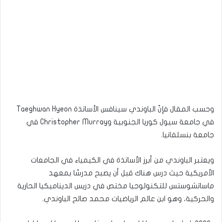
وحسب المقال فإنّ الباوندي سينافس الأساتذة Taeghwan Hyeon
في جامعة سيول كوريا الجنوبية وChristopher Murray في
جامعة بنسلفانيا.
ويعتبر الباوندي من أبرز الأساتذة في الكيمياء في الجامعات
الأمريكية حيث درس هناك قبل أن يصبح مدرسّا بمعهد
ماساتشوستس للتكنولوجيا مختص في دريس الديناميكيا الحارية
والحركية، وهو ابن عالم الرياضيات محمد صالح الباوندي.