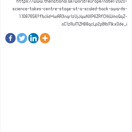
https://www.thenational.ae/world/europe/nobel-2020-
science-takes-centre-stage-at-a-scaled-back-awards-
1.1087656?fbclid=IwAR3nqrIzUjJqwNXP6ZRfCHiWmoQqZ-
oC1zRuMZH88qcLp2pBlbMkxDde_i