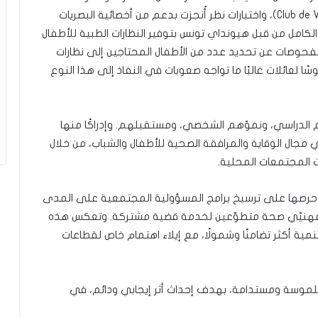
للكشف عن أمراض العيون بإشراف نادي الرؤية (Club de Vision)، واختبارات نظر أُنجزت بدعم من أخصائية البصريات
، إضافة إلى التكفّل الكامل من قبل هيونداي تونس بتوفير النظارات الطبية للأطفال
فحوصات عن تحديد عدد من الأطفال المحتاجين إلى نظارات
ًا لعائلات غالبًا ما تواجه صعوبات في النفاذ إلى هذا النوع
م الدراسي، ونموّهم الشخصي، ومستقبلهم. وإدراكًا منها
 مجال الوقاية والمرافقة الصحية للأطفال والشباب، من خلال
ت المجتمعات المحلية.
س حرصها على ترسيخ برامج المسؤولية المجتمعية على المدى
 ومهنيّي صحة متطوّعين لخدمة قضية مشتركة. وتعكس هذه
ية أكثر تضامنًا وشمولًا، مع إيلاء اهتمام خاص لقطاعات
ملموسة ومستدامة، بهدف إحداث أثر إيجابي ودائم، في