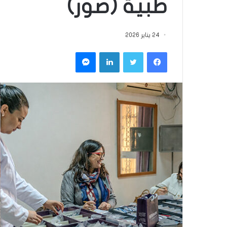
طبية (صور)
24 يناير 2026
فيسبوك
تويتر
لينكدإن
ماسنجر