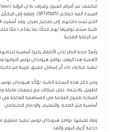
السيدة ألفة خماخم (OPTIMUM)
الذين ثبتت حاجتهم إلى تصحيح بصري. وقد أسفرت ال
طبية سيتم توفيرها لهم مجانًا، بما يقدّم دعمًا ملموس
من الرعاية الصحية.
وتُعدّ صحة النظر لدى الأطفال ركيزة أساسية لنجاحه
لأهمية هذا الرهان، تواصل هيونداي تونس التزامها في
تنفيذ مبادرات ذات أثر إنساني عميق، قريبة من حاجيا
ومن خلال هذه النسخة الثانية، تؤكّد هيونداي تون
الطويل، بالاعتماد على شراكات مع جمعيات فاعلة
المبادرة طموح العلامة في المساهمة الفاعلة في تنم
أساسية مثل الصحة، والتعليم، والإدماج الاجتماعي.
وفاءً لقيمها، تواصل هيونداي تونس تنفيذ مشاريع 
خدمة أجيال اليوم والغد.