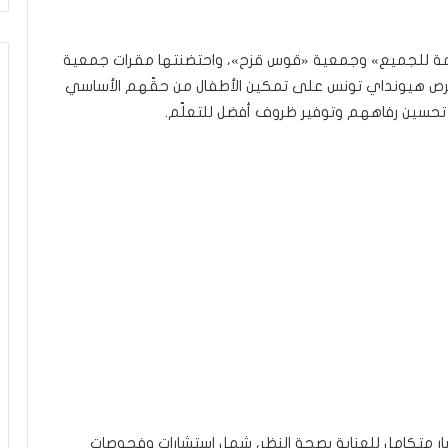
سامة للجميع» وجمعية «قوس قزح»، واحتضنتها مقرات جمعية
ص هيونداي تونس على تمكين الأطفال من حقّهم الأساسي
ي تحسين رفاههم وتوفير ظروف أفضل للتعلّم.
الاستفادة من مسار متكامل للعناية بصحة النظر، شمل استشارات وفحوصات