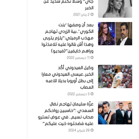
جاي” وسط تكتم شديد عن
الخبر
2 يناير 2021
بعد أن وصفها ‘بنت
الكوري’..بية الزردي تهاجم
مهذب الرميلي:”يلزم يتربى
وهذا أش قالوا عليه تلامذتوا
وراهم خايفين”(فيديو)
11 ديسمبر 2022
وكيل العيدوني أكّد
الخبر..عيسى العيدوني معارا
إلى بطل أوروبا بديلا للاعبه
المصاب
3 ديسمبر 2022
عزّة سليمان تهاجم نضال
السعدي :”حاسبين رواحكم
صحاب نسيم.. في عوض تسترو
عليه فضحتوه خيت عليكم”
29 فبراير 2024