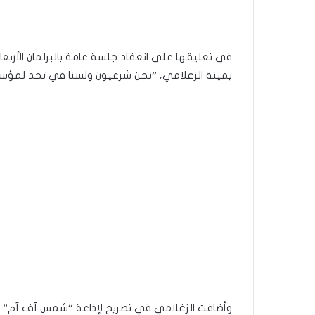
يمينة الزغلامي، ”نحن شرعيون ولسنا في تحد لمؤسس
وأضافت الزغلامي في تصريح لإذاعة “شمس آف آم” أن