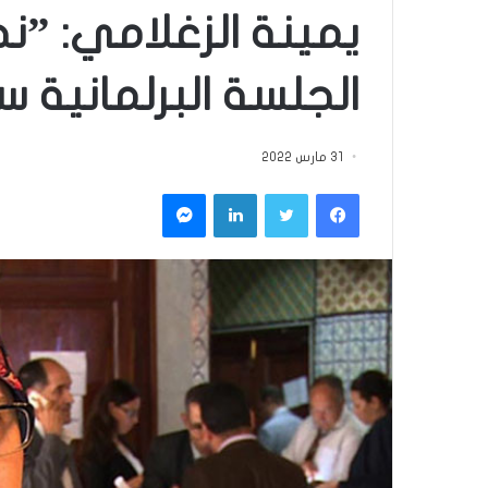
يمينة الزغلامي: ”ن
الجلسة البرلمانية س
31 مارس 2022
فيسبوك
تويتر
لينكدإن
ماسنجر