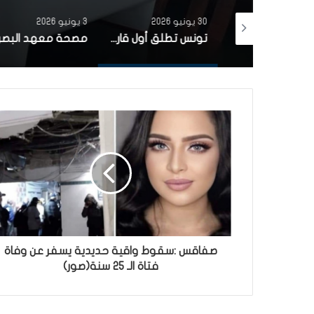
30 يونيو 2026
3 يونيو 2026
بتمويل من البنك الاوروبي للاستثمار شركة ‘نقل تونس’ توقّع عقد اقتناء 18 عربة قطار جديدة من الصين لفائدة خط TGM
تونس تطلق أول قارب صيد كهربائي يعمل بالطاقة الشمسية في المتوسط
صفاقس :سقوط واقية حديدية يسفر عن وفاة
فتاة الـ 25 سنة(صور)