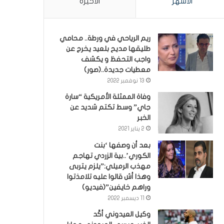
الأشهر
الأخيرة
ريم الرياحي في ورطة.. محامي
طليقها مديح بلعيد يخرج عن
واجب التحفظ و يكشف
معطيات جديدة..(صور)
13 نوفمبر 2022
وفاة الممثلة الأمريكية “سارة
جاي” وسط تكتم شديد عن
الخبر
2 يناير 2021
بعد أن وصفها ‘بنت
الكوري’..بية الزردي تهاجم
مهذب الرميلي:”يلزم يتربى
وهذا أش قالوا عليه تلامذتوا
وراهم خايفين”(فيديو)
11 ديسمبر 2022
وكيل العيدوني أكّد