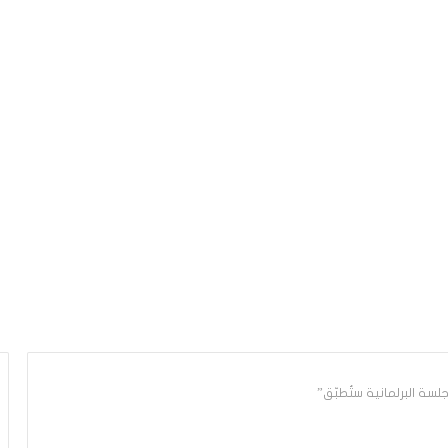
سة البرلمانية ستُطبّق”