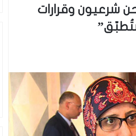
حن شرعيون وقرارات
تُطبّق”