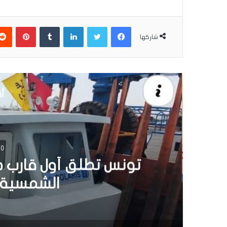
فيسبوك
تويتر
لينكدإن
بينتير
شاركها
أق
30 يونيو 6
تونس تطلق أول قارب ص
الشمسية 