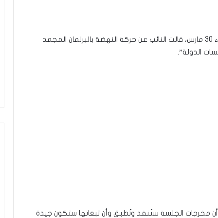
في تعليقها على انعقاد جلسة عامة بالبرلمان الأربعاء 30 مارس، قالت النائب عن حركة النهضة بالبرلمان المجمد
ات الدولة”.
 مخرجات الجلسة ستُنفذ وتُطبق وأن تبعاتها ستكون جيدة