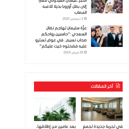
الخبر..عيسى العيدوني معارا
إلى بطل أوروبا بديلا للاعبه
المصاب
3 ديسمبر 2022
عزّة سليمان تهاجم نضال
السعدي :”حاسبين رواحكم
صحاب نسيم.. في عوض تسترو
عليه فضحتوه خيت عليكم”
29 فبراير 2024
آخر المقالات
في تجربة جديدة تجمع
بعد عامين من إطلاقها..