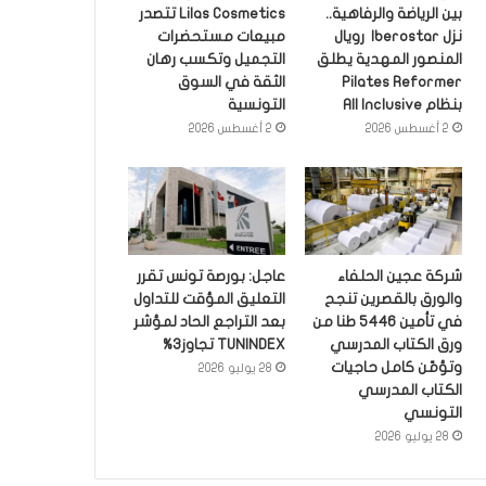
بين الرياضة والرفاهية..
Lilas Cosmetics تتصدر
نزل Iberostar رويال
مبيعات مستحضرات
المنصور المهدية يطلق
التجميل وتكسب رهان
Pilates Reformer
الثقة في السوق
بنظام All Inclusive
التونسية
2 أغسطس 2026
2 أغسطس 2026
شركة عجين الحلفاء
عاجل: بورصة تونس تقرر
والورق بالقصرين تنجح
التعليق المؤقت للتداول
في تأمين 5446 طنا من
بعد التراجع الحاد لمؤشر
ورق الكتاب المدرسي
TUNINDEX تجاوز3%
وتؤمّن كامل حاجيات
28 يوليو 2026
الكتاب المدرسي
التونسي
28 يوليو 2026