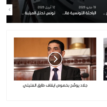
19 مايو 2026
12 أبريل 2026
10 أبريل 2026
مصحة معهد البصر والشبكية بالبحيرة 1 تقوم باجراء اكثر من 50 عملية جراحية لازالة الماء الابيض مجانا لفائدة عدد من اهالي قفصة
الباحثة التونسية فاتن المولدي تنجح في الحصول على براءة اختراع في الولايات المتحدة الأمريكية، وذلك بعد ابتكارها محركاً هجيناً ثورياً
تونس تحتل المرتبة الاولى افريقيا من حيث عدد النساء المطورات للبرمجيات
جلاد يوضّح بخصوص ايقاف طارق الفتيتي