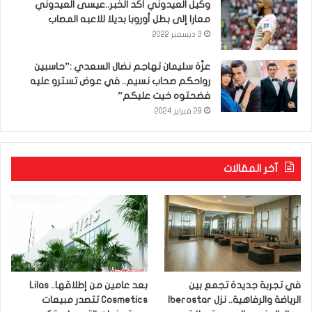
وكيل العيدوني أكّد الخبر..عيسى العيدوني
معارا إلى بطل أوروبا بديلا للاعبه المصاب
3 ديسمبر 2022
عزّة سليمان تهاجم نضال السعدي :”حاسبين
رواحكم صحاب نسيم.. في عوض تسترو عليه
فضحتوه خيت عليكم”
29 فبراير 2024
آخر المقالات
في تجربة جديدة تجمع بين
بعد عامين من إطلاقها.. Lilas
الرياضة والرفاهية.. نزل Iberostar
Cosmetics تتصدر مبيعات