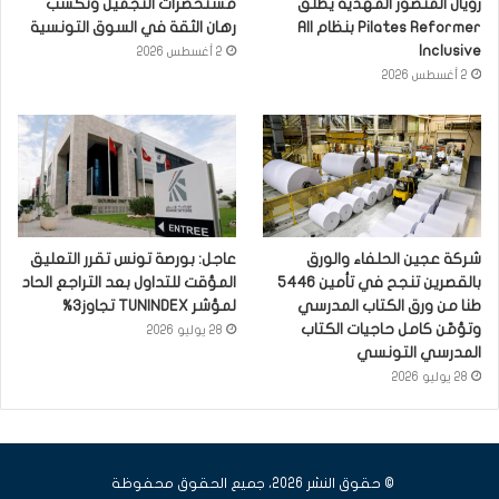
رويال المنصور المهدية يطلق
مستحضرات التجميل وتكسب
Pilates Reformer بنظام All
رهان الثقة في السوق التونسية
Inclusive
2 أغسطس 2026
2 أغسطس 2026
شركة عجين الحلفاء والورق
عاجل: بورصة تونس تقرر التعليق
بالقصرين تنجح في تأمين 5446
المؤقت للتداول بعد التراجع الحاد
طنا من ورق الكتاب المدرسي
لمؤشر TUNINDEX تجاوز3%
وتؤمّن كامل حاجيات الكتاب
28 يوليو 2026
المدرسي التونسي
28 يوليو 2026
© حقوق النشر 2026، جميع الحقوق محفوظة