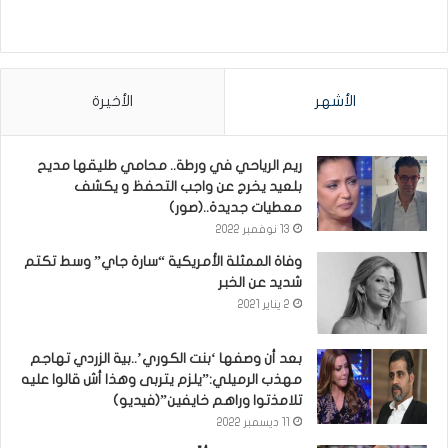
الأشهر
الأخيرة
ريم الرياحي في ورطة.. محامي طليقها مديح
بلعيد يخرج عن واجب التحفظ و يكشف
معطيات جديدة..(صور)
13 نوفمبر 2022
وفاة الممثلة الأمريكية “سارة جاي” وسط تكتم
شديد عن الخبر
2 يناير 2021
بعد أن وصفها ‘بنت الكوري’..بية الزردي تهاجم
مهذب الرميلي:”يلزم يتربى وهذا أش قالوا عليه
تلامذتوا وراهم خايفين”(فيديو)
11 ديسمبر 2022