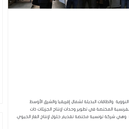
نووية والطاقات البديلة لشمال إفريقيا والشرق الأوسط
Olivier BOUCHA عضو مجلس ادارة شركة Khimod الفرنسية المختصة في تطوير وحدات لإنتاج الجزيئات ذات
الأهمية زيارة الى الوحدات الصناعية لشركة Méthania وهي شركة تونسية مختصة تقديم حلول لإنتاج الغاز الحيوي