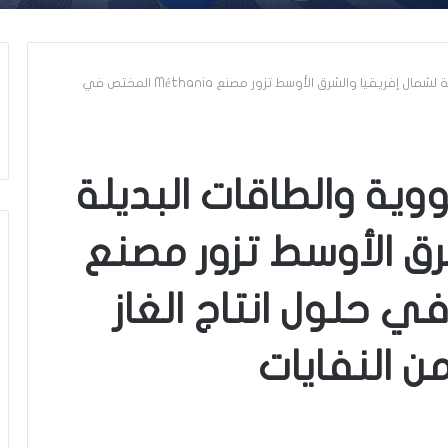
مفوضية الطاقة النووية والطاقات البديلة لشمال إفريقيا والشرق الأوسط تزور مصنع Méthania المختص في
وية والطاقات البديلة
رق الأوسط تزور مصنع
ختص في حلول انتاج الغاز
 النفايات