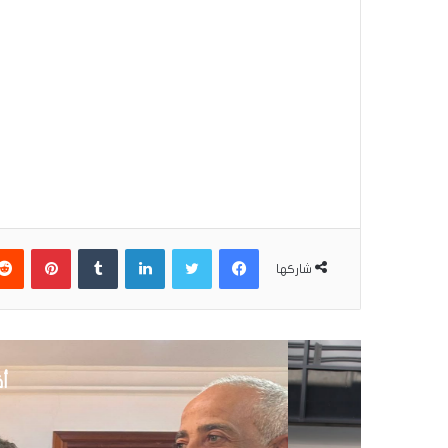
فيسبوك
تويتر
لينكدإن
بينتير
شاركها
أق