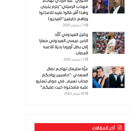
الكوري’..بية الزردي تهاجم
مهذب الرميلي:”يلزم يتربى
وهذا أش قالوا عليه تلامذتوا
وراهم خايفين”(فيديو)
11 ديسمبر 2022
وكيل العيدوني أكّد
الخبر..عيسى العيدوني معارا
إلى بطل أوروبا بديلا للاعبه
المصاب
3 ديسمبر 2022
عزّة سليمان تهاجم نضال
السعدي :”حاسبين رواحكم
صحاب نسيم.. في عوض تسترو
عليه فضحتوه خيت عليكم”
29 فبراير 2024
آخر المقالات