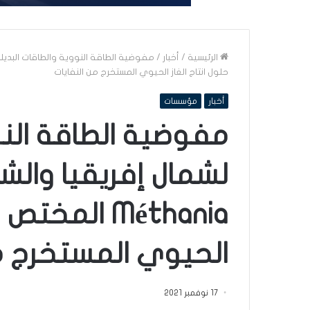
الرئيسية
/
أخبار
/
حلول انتاج الغاز الحيوي المستخرج من النفايات
أخبار
مؤسسات
مفوضية الطاقة النو
لشمال إفريقيا والش
Méthania الم
الحيوي المستخرج من
17 نوفمبر 2021