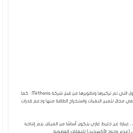
وقد تم خلال هذه الزيارة الميدانية التعرف على الحلول التي تم تركيزها وتطويرها من قبل شركة Méthania كما
ي مجال تثمين النفيات واستخراج الطاقة منها ودعم قدرات
 ، عبارة عن خليط غازي يتكون أساسًا من الميثان. يتم إنتاجه
ئي (عدم وجود الأكسجين) للنفايات العضوية.