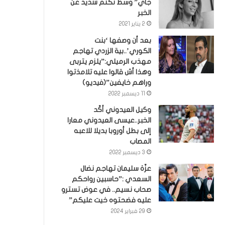
جاي” وسط تكتم شديد عن
الخبر
2 يناير 2021
بعد أن وصفها ‘بنت
الكوري’..بية الزردي تهاجم
مهذب الرميلي:”يلزم يتربى
وهذا أش قالوا عليه تلامذتوا
وراهم خايفين”(فيديو)
11 ديسمبر 2022
وكيل العيدوني أكّد
الخبر..عيسى العيدوني معارا
إلى بطل أوروبا بديلا للاعبه
المصاب
3 ديسمبر 2022
عزّة سليمان تهاجم نضال
السعدي :”حاسبين رواحكم
صحاب نسيم.. في عوض تسترو
عليه فضحتوه خيت عليكم”
29 فبراير 2024