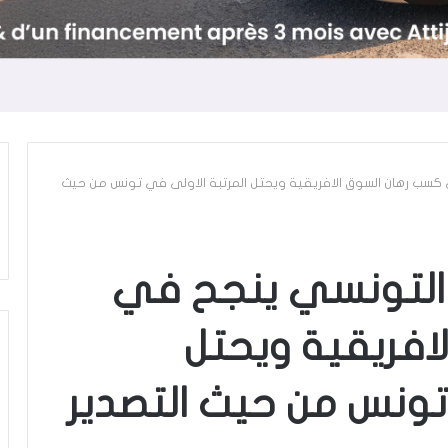
ونسي ينجح في كسب رهان السوق الافريقية ويحتل المرتبة الاولى في تونس من حيث
جمع AllianceOne التونسي ينجح في
افريقية ويحتل
تونس من حيث التصدير