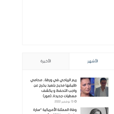
الأشهر
الأخيرة
ريم الرياحي في ورطة.. محامي
طليقها مديح بلعيد يخرج عن
واجب التحفظ و يكشف
معطيات جديدة..(صور)
13 نوفمبر 2022
وفاة الممثلة الأمريكية “سارة