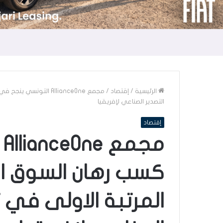
الرئيسية
/
إقتصاد
/
مجمع AllianceOne الت
التصدير الصناعي لإفريقيا
إقتصاد
م
كسب رهان السوق ال
المرتبة الاولى في 