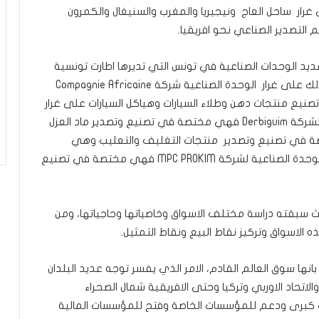
 من 40 بلد افريقي على غرار ساحل العاج ونيجيريا والمغرب والسنيغال والكمرون
التصدير الصناعي نحو افريقيا.
يا تصنع في عديد الوحدات الصناعية في تونس التي تديرها اطارت تونسية
100 بالمئة وتوفر اكثر من 3000 موطن شغل مباشر وذلك على غرار الوحدة الصناعية شركة Compagnie Africaine
صة في تصنيع منتجات دهن وطلاء السيارات وهياكل السيارات على غرار
علامة JolyColor و Extracolor، اما الوحدة الصناعية لشركة Derbiguim فهي مختصة في تصنيع وتصدير ماد العزل
البناء، اما شركة Galion فهي مختصة في تصنيع وتصدير منتجات التغليف والتعليب وهي
تتعامل مع اكبر العلامات المتواجدة في افريقيا، اما الوحدة الصناعية لشركة MPC PROKIM فهي مختصة في تصنيع
Al توجها استراتيجيا حيث سبقته دراسة مختلف الاسواق وخاصياتها وحاجياتها، ومن
ه الاسواق وتركيز نقاط البيع ونقاط التمثيل.
انها سوق العالم القادم، الامر الذي يفسر توجه عديد البلدان
الاتحاد الاوربي وتركيا وحتى الافريقية شمال الصحراء
ت كبرى ودعم للمؤسسات الخاصة وفتح للمؤسسات المالية