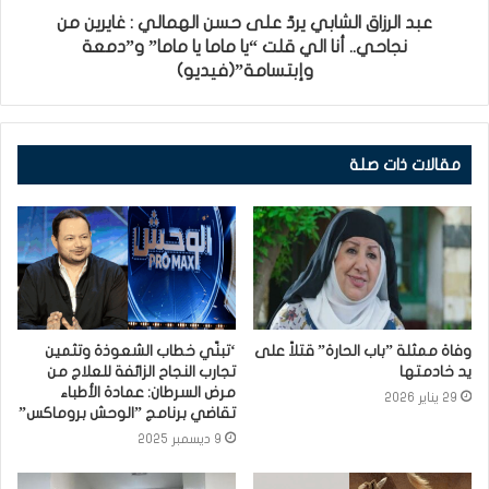
عبد الرزاق الشابي يردّ على حسن الهمالي : غايرين من
نجاحي.. أنا الي قلت “يا ماما يا ماما” و”دمعة
وإبتسامة”(فيديو)
مقالات ذات صلة
وفاة ممثلة ”باب الحارة” قتلاً على
‘تبنّي خطاب الشعوذة وتثمين
يد خادمتها⁩
تجارب النجاح الزائفة للعلاج من
مرض السرطان: عمادة الأطباء
29 يناير 2026
تقاضي برنامج ”الوحش بروماكس”
9 ديسمبر 2025