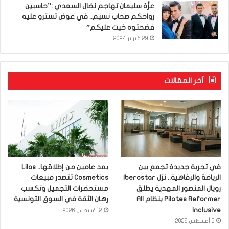
عزّة سليمان تهاجم نضال السعدي :”حاسبين
رواحكم صحاب نسيم.. في عوض تسترو عليه
فضحتوه خيت عليكم”
29 فبراير 2024
آخر المقالات
في تجربة جديدة تجمع بين
بعد عامين من إطلاقها.. Lilas
الرياضة والرفاهية.. نزل Iberostar
Cosmetics تتصدر مبيعات
رويال المنصور المهدية يطلق
مستحضرات التجميل وتكسب
Pilates Reformer بنظام All
رهان الثقة في السوق التونسية
Inclusive
2 أغسطس 2026
2 أغسطس 2026