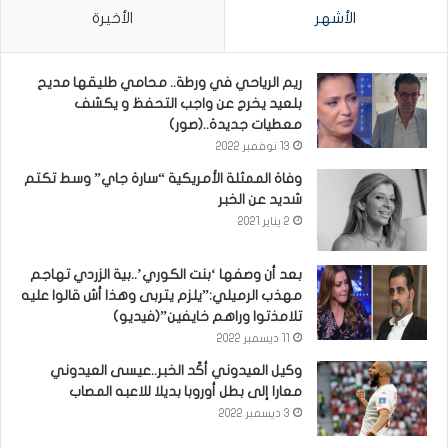
الأشهر
الأخيرة
ريم الرياحي في ورطة.. محامي طليقها مديح
بلعيد يخرج عن واجب التحفظ و يكشف
معطيات جديدة..(صور)
13 نوفمبر 2022
وفاة الممثلة الأمريكية “سارة جاي” وسط تكتم
شديد عن الخبر
2 يناير 2021
بعد أن وصفها ‘بنت الكوري’..بية الزردي تهاجم
مهذب الرميلي:”يلزم يتربى وهذا أش قالوا عليه
تلامذتوا وراهم خايفين”(فيديو)
11 ديسمبر 2022
وكيل العيدوني أكّد الخبر..عيسى العيدوني
معارا إلى بطل أوروبا بديلا للاعبه المصاب
3 ديسمبر 2022