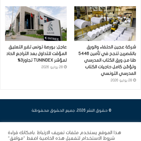
شركة عجين الحلفاء والورق
عاجل: بورصة تونس تقرر التعليق
بالقصرين تنجح في تأمين 5446
المؤقت للتداول بعد التراجع الحاد
طنا من ورق الكتاب المدرسي
لمؤشر TUNINDEX تجاوز3%
وتؤمّن كامل حاجيات الكتاب
28 يوليو 2026
المدرسي التونسي
28 يوليو 2026
© حقوق النشر 2026، جميع الحقوق محفوظة
فيسبوك
يوتيوب
انستقرام
هذا الموقع يستخدم ملفات تعريف الارتباط .بامكانك قراءة
شروط الاستخدام
لتفعيل هذه الخاصية اضغط "موافق"