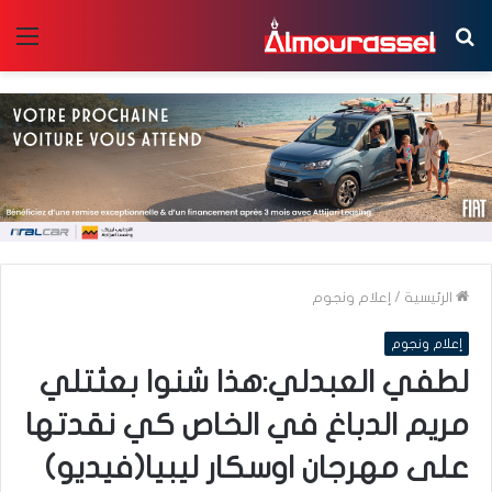
بحث
الق
عن
الرئيسية
/
إعلام ونجوم
إعلام ونجوم
لطفي العبدلي:هذا شنوا بعثتلي
مريم الدباغ في الخاص كي نقدتها
على مهرجان اوسكار ليبيا(فيديو)