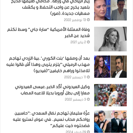
ريم الرياحي في ورطة.. محامي طليقها مديح
بلعيد يخرج عن واجب التحفظ و يكشف
معطيات جديدة..(صور)
13 نوفمبر 2022
وفاة الممثلة الأمريكية “سارة جاي” وسط تكتم
شديد عن الخبر
2 يناير 2021
بعد أن وصفها ‘بنت الكوري’..بية الزردي تهاجم
مهذب الرميلي:”يلزم يتربى وهذا أش قالوا عليه
تلامذتوا وراهم خايفين”(فيديو)
11 ديسمبر 2022
وكيل العيدوني أكّد الخبر..عيسى العيدوني
معارا إلى بطل أوروبا بديلا للاعبه المصاب
3 ديسمبر 2022
عزّة سليمان تهاجم نضال السعدي :”حاسبين
رواحكم صحاب نسيم.. في عوض تسترو عليه
فضحتوه خيت عليكم”
29 فبراير 2024