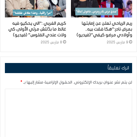
ريم الرياحي تعلن عن إصابتها
كريم الغربي :”الي يحكيو فيه
بمرض نادر:”هكا فقت بيه..
غالط ما بدّلتش مرتي الأولى كي
وأولادي مرضو كيفي”(فيديو)
ولات عندي الفلوس” (فيديو)
9 مارس 2025
8 مارس 2025
اترك تعليقاً
لن يتم نشر عنوان بريدك الإلكتروني.
الحقول الإلزامية مشار إليها بـ
*
ا
ل
ت
ع
ل