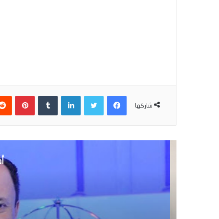
فيسبوك
تويتر
لينكدإن
بينتير
شاركها
أق