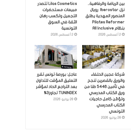
بين الرياضة والرفاهية..
Lilas Cosmetics تتصدر
نزل Iberostar رويال
مبيعات مستحضرات
المنصور المهدية يطلق
التجميل وتكسب رهان
Pilates Reformer
الثقة في السوق
بنظام All Inclusive
التونسية
2 أغسطس 2026
2 أغسطس 2026
شركة عجين الحلفاء
عاجل: بورصة تونس تقرر
والورق بالقصرين تنجح
التعليق المؤقت للتداول
في تأمين 5446 طنا من
بعد التراجع الحاد لمؤشر
ورق الكتاب المدرسي
TUNINDEX تجاوز3%
وتؤمّن كامل حاجيات
28 يوليو 2026
الكتاب المدرسي
التونسي
28 يوليو 2026