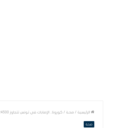
الرئيسية
/
صحة
/
كورونا.. الإصابات في تونس تتجاوز 24500 حالة
صحة