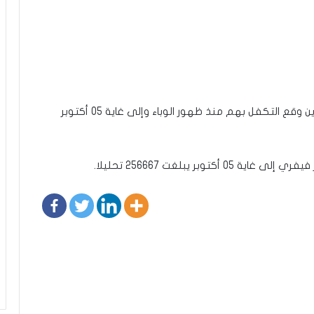
كما أشارت الوزارة في بلاغها إلى أن عدد المصابين الذين وقع التكفل بهم منذ ظهور الوباء وإلى غاية 05 أكتوبر
وبر يبلغت 256667 تحليلا.