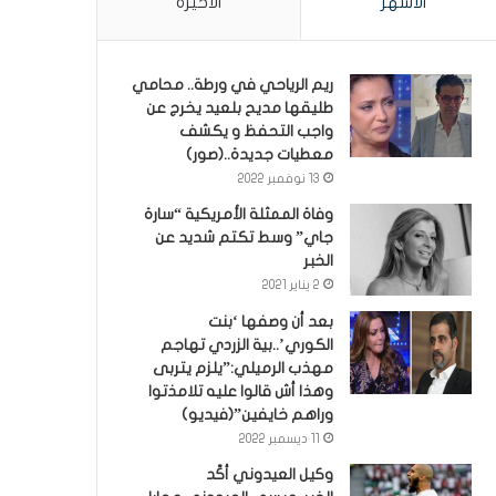
الأشهر
الأخيرة
ريم الرياحي في ورطة.. محامي
طليقها مديح بلعيد يخرج عن
واجب التحفظ و يكشف
معطيات جديدة..(صور)
13 نوفمبر 2022
وفاة الممثلة الأمريكية “سارة
جاي” وسط تكتم شديد عن
الخبر
2 يناير 2021
بعد أن وصفها ‘بنت
الكوري’..بية الزردي تهاجم
مهذب الرميلي:”يلزم يتربى
وهذا أش قالوا عليه تلامذتوا
وراهم خايفين”(فيديو)
11 ديسمبر 2022
وكيل العيدوني أكّد