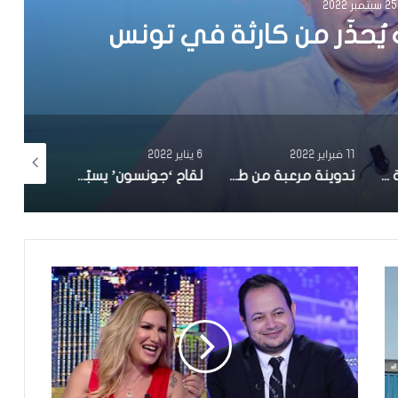
20
يُحذّر من كارثة في تونس
11 فبراير 2022
6 يناير 2022
27 ديسمبر 2021
بوقيرة ينشر تدوينة مفزعة ويطالب بفرض الحجر الصحي الشامل قبل فوات الأوان
تدوينة مرعبة من طبيب بمستشفى شارل نيكول
لقاح ‘جونسون’ يسبّب جلطات قلبية؟ الهاشمي الوزير يوضّح