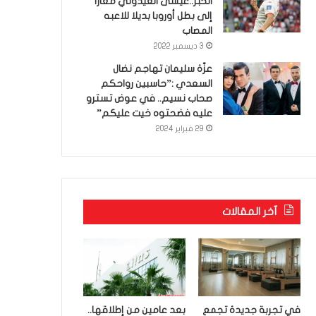
الخبر..عيسى العيدوني معارا
إلى بطل أوروبا بديلا للاعبه
المصاب
3 ديسمبر 2022
عزّة سليمان تهاجم نضال
السعدي :”حاسبين رواحكم
صحاب نسيم.. في عوض تسترو
عليه فضحتوه خيت عليكم”
29 فبراير 2024
آخر المقالات
في تجربة جديدة تجمع
بعد عامين من إطلاقها..