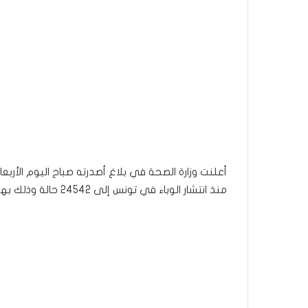
منذ انتشار الوباء في تونس إلى 24542 حالة وذلك بهعد تسجيل 2312 حالة يويم 04 و05 أكتوبر.