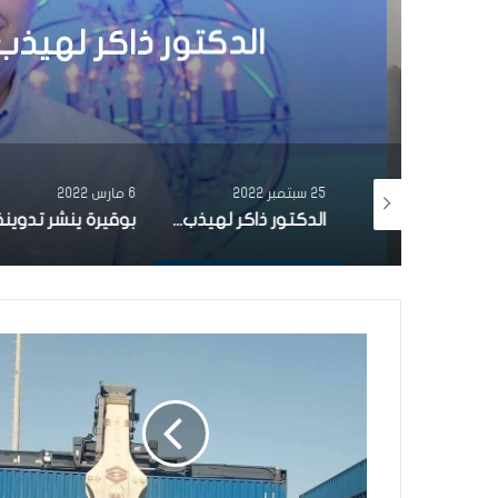
25 سبتمبر 22
ن
الدكتور ذاكر لهيذب 
25 سبتمبر 2022
6 مارس 2022
الدكتور حاتم الغزال: “نجاح باهر لتجربة على مصابين بأورام سرطانيّة مختلفة”
الدكتور ذاكر لهيذب يُحذّر من كارثة في تونس