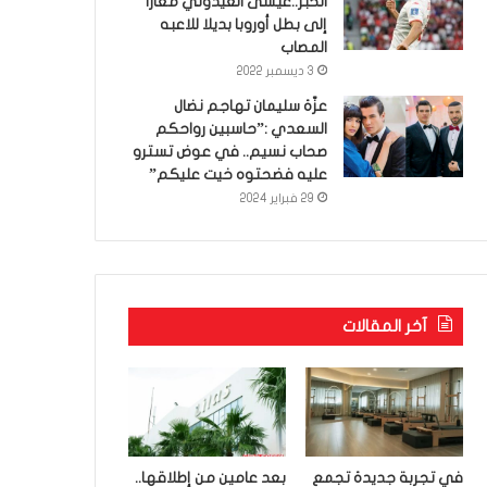
الخبر..عيسى العيدوني معارا
إلى بطل أوروبا بديلا للاعبه
المصاب
3 ديسمبر 2022
عزّة سليمان تهاجم نضال
السعدي :”حاسبين رواحكم
صحاب نسيم.. في عوض تسترو
عليه فضحتوه خيت عليكم”
29 فبراير 2024
آخر المقالات
في تجربة جديدة تجمع
بعد عامين من إطلاقها..