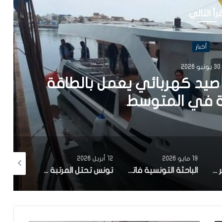
رأ التالي
أخبار
202
يد كهربائي يعمل بالطاقة
في المتوسط
19 مايو 2026
12 أبريل 2026
10 أبريل 2026
مصحة معهد البصر والشبكية بالبحيرة 1 تقوم باجراء اكثر من 50 عملية جراحية لازالة الماء الابيض مجانا لفائدة عدد من اهالي قفصة
الباحثة التونسية فاتن المولدي تنجح في الحصول على براءة اختراع في الولايات المتحدة الأمريكية، وذلك بعد ابتكارها محركاً هجيناً ثورياً
تونس تحتل المرتبة الاولى افريقيا من حيث عدد النساء المطورات للبرمجيات