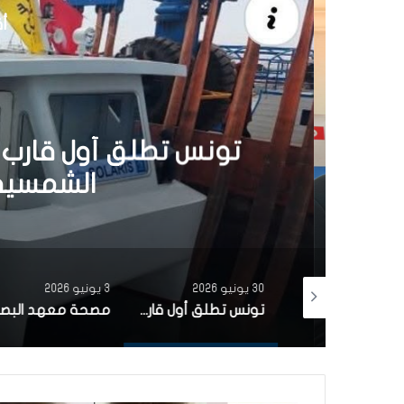
أق
30 يونيو 6
تونس تطلق أول قارب ص
الشمسية 
30 يونيو 2026
3 يونيو 2026
بتمويل من البنك الاوروبي للاستثمار شركة ‘نقل تونس’ توقّع عقد اقتناء 18 عربة قطار جديدة من الصين لفائدة خط TGM
تونس تطلق أول قارب صيد كهربائي يعمل بالطاقة الشمسية في المتوسط