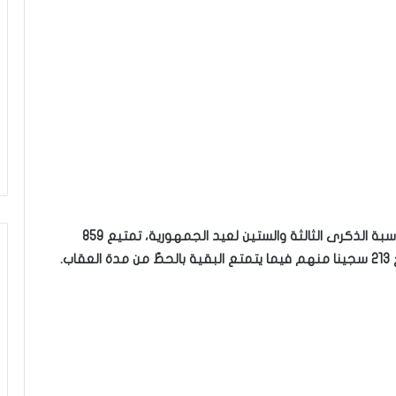
قرّر رئيس الجمهورية قيس سعيّد، اليوم الأربعاء، وبمناسبة الذكرى الثالثة والستين لعيد الجمهورية، تمتيع 859
ب.