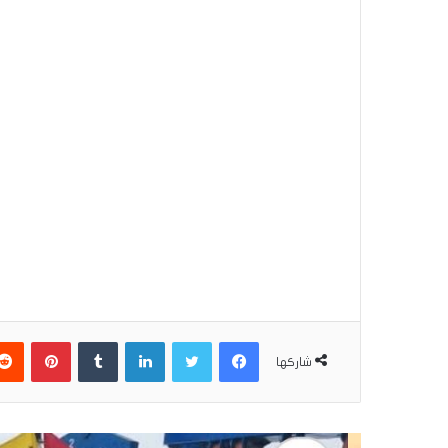
فيسبوك
تويتر
لينكدإن
بينتير
شاركها