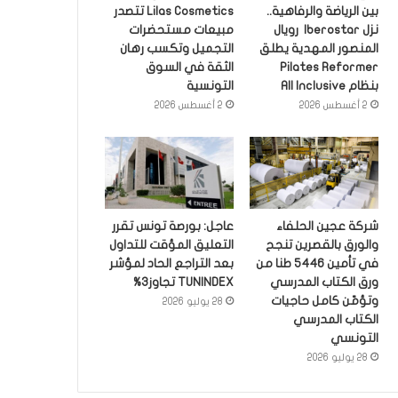
بين الرياضة والرفاهية..
Lilas Cosmetics تتصدر
نزل Iberostar رويال
مبيعات مستحضرات
المنصور المهدية يطلق
التجميل وتكسب رهان
Pilates Reformer
الثقة في السوق
بنظام All Inclusive
التونسية
2 أغسطس 2026
2 أغسطس 2026
شركة عجين الحلفاء
عاجل: بورصة تونس تقرر
والورق بالقصرين تنجح
التعليق المؤقت للتداول
في تأمين 5446 طنا من
بعد التراجع الحاد لمؤشر
ورق الكتاب المدرسي
TUNINDEX تجاوز3%
وتؤمّن كامل حاجيات
28 يوليو 2026
الكتاب المدرسي
التونسي
28 يوليو 2026