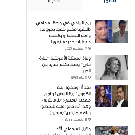
الأشهر
الأخيرة
ريم الرياحي في ورطة.. محامي
طليقها مديح بلعيد يخرج عن
واجب التحفظ و يكشف
معطيات جديدة..(صور)
13 نوفمبر 2022
وفاة الممثلة الأمريكية “سارة
جاي” وسط تكتم شديد عن
الخبر
2 يناير 2021
بعد أن وصفها ‘بنت
الكوري’..بية الزردي تهاجم
مهذب الرميلي:”يلزم يتربى
وهذا أش قالوا عليه تلامذتوا
وراهم خايفين”(فيديو)
11 ديسمبر 2022
وكيل العيدوني أكّد