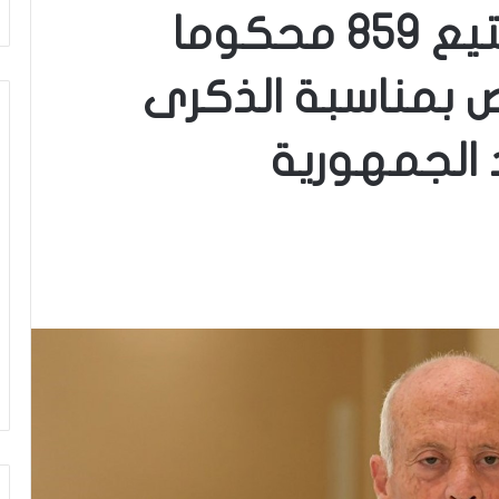
قيس سعيّد يقرر تمتيع 859 محكوما
ص بمناسبة الذكرى
د الجمهورية