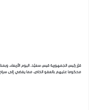
محكوما عليهم بالعفو الخاص، مما يفضي إلى سراح 213 سجينا منهم فيما يتمتع البقية بالحطّ من مدة العقا