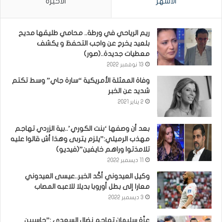
الأشهر
الأخيرة
ريم الرياحي في ورطة.. محامي طليقها مديح
بلعيد يخرج عن واجب التحفظ و يكشف
معطيات جديدة..(صور)
13 نوفمبر 2022
وفاة الممثلة الأمريكية “سارة جاي” وسط تكتم
شديد عن الخبر
2 يناير 2021
بعد أن وصفها ‘بنت الكوري’..بية الزردي تهاجم
مهذب الرميلي:”يلزم يتربى وهذا أش قالوا عليه
تلامذتوا وراهم خايفين”(فيديو)
11 ديسمبر 2022
وكيل العيدوني أكّد الخبر..عيسى العيدوني
معارا إلى بطل أوروبا بديلا للاعبه المصاب
3 ديسمبر 2022
عزّة سليمان تهاجم نضال السعدي :”حاسبين