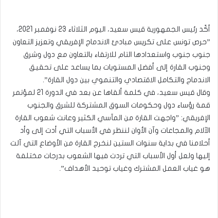
أكّد رئيس الجمهورية قيس سعيد، اليوم الثلاثاء 23 نوفمبر 2021،
”حرص تونس على تكريس مبادئ الاندماج الإفريقي وتعزيز التعاون
جنوب جنوب واستعدادها التام للارتقاء بالتعاون مع دول وشرق
وجنوب القارة إلى أفضل المستويات بما يساعد على تحقيق
الاندماج والتكامل الاقتصادي والتنموي بين دول القارة”.
وقال قيس سعيد، في كلمة ألقاها عن بعد في الدورة 21 لمؤتمر
قمة رؤساء دول وحكومات السوق المشتركة للشرق والجنوب
الإفريقي: ”واجهت القارة من المآسي الكثير وعانت شعوب القارة
الآلام والمجاعات وآن الأوان لننظر في الأسباب التي أدت إلى وأد
أحلامنا في بداية سنوات الستين لنخرج القارة من الأوضاع التي آلت
إليها ولعل أول الأسباب التي تردت فيها الشعوب بدرجات مختلفة
هو غياب العمل المشترك وغياب توحيد الأهداف”.