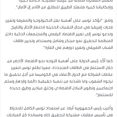
بالعمل المشترك انطلاقا من عزيمة مشتركة..أحلامنا كبيرة
وإمكانياتنا كبيرة فلنعبّد الطريق للنطلق من الآلام إل الآمال”.
وتابع: ”تؤكد تونس على أهمية نقل التكنولوجيا والمعرفة وتعزيز
قدرات إفريقيا في مجال التقنيات الحديثة لاختصار الآجال والتاريخ
وتدعو تونس إلى تعزيز الاقتصاد الرقمي والمجتمعات الذكية داخل
المنظمة لتحقيق نمو مبتكر وشامل ومستدام وتحرير طاقات
الشباب الافريقي وتعزيز دورهم في القارة”.
كما أكّد رئيس الدولة على أهمية التوجه نحو الاقتصاد الأخضر من
خلال الاستثمار في الطاقات المتجددة، معربا تطلع تونس لتعزيز
علاقات الشراكة مع الدول الأعضاء في الكوميسا من أجل تحقيق ما
ترجوه الشعوب وما ناشدته من تنمية حقيقية دائمة وازدهار وسلم
اجتماعيين وتطوير التبادل الاقتصادي وخلق ميادين وطرق جديدة
للاستثمار”.
وأعرب رئيس الجمهورية أيضا، عن استعداد تونس الكامل للانخراط
في تأسيس مقاربات مشتركة لتحقيق ذلك ومساندة كل المبادرات