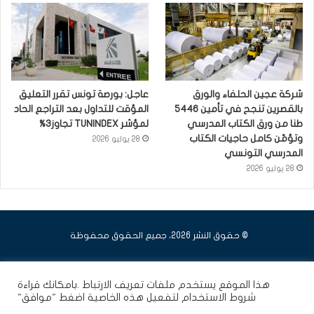
شركة عجين الحلفاء والورق
عاجل: بورصة تونس تقرر التعليق
بالقصرين تنجح في تأمين 5446
المؤقت للتداول بعد التراجع الحاد
طنا من ورق الكتاب المدرسي
لمؤشر TUNINDEX تجاوز3%
وتؤمّن كامل حاجيات الكتاب
28 يوليو 2026
المدرسي التونسي
28 يوليو 2026
© حقوق النشر 2026، جميع الحقوق محفوظة
فيسبوك
يوتيوب
انستقرام
هذا الموقع يستخدم ملفات تعريف الارتباط .بامكانك قراءة
شروط الاستخدام
لتفعيل هذه الخاصية اضغط "موافق"