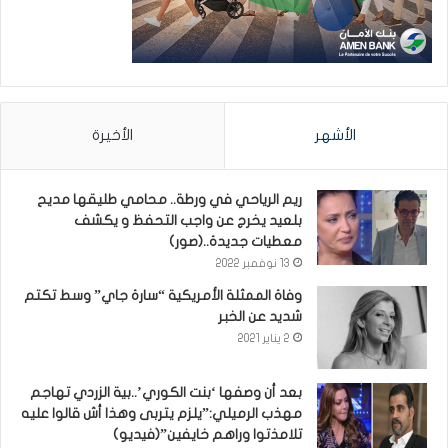
الأشهر
الأخيرة
ريم الرياحي في ورطة.. محامي طليقها مديح
بلعيد يخرج عن واجب التحفظ و يكشف
معطيات جديدة..(صور)
13 نوفمبر 2022
وفاة الممثلة الأمريكية “سارة جاي” وسط تكتم
شديد عن الخبر
2 يناير 2021
بعد أن وصفها ‘بنت الكوري’..بية الزردي تهاجم
مهذب الرميلي:”يلزم يتربى وهذا أش قالوا عليه
تلامذتوا وراهم خايفين”(فيديو)