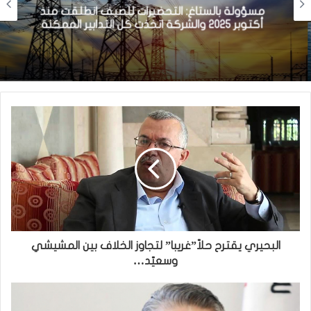
مسؤولة بالستاغ: التحضيرات للصيف انطلقت منذ
أكتوبر 2025 والشركة اتخذت كل التدابير الممكنة
البحيري يقترح حلاّ”غريبا” لتجاوز الخلاف بين المشيشي
وسعيّد…