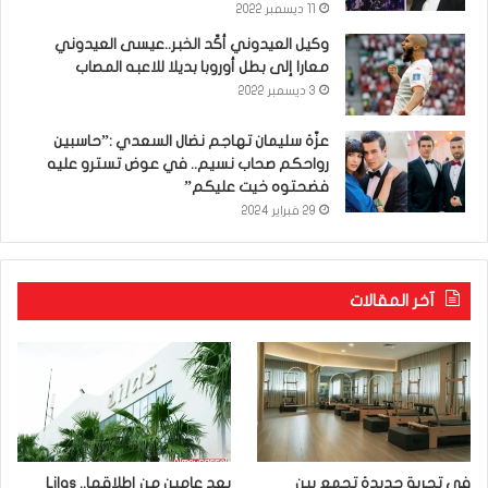
11 ديسمبر 2022
وكيل العيدوني أكّد الخبر..عيسى العيدوني
معارا إلى بطل أوروبا بديلا للاعبه المصاب
3 ديسمبر 2022
عزّة سليمان تهاجم نضال السعدي :”حاسبين
رواحكم صحاب نسيم.. في عوض تسترو عليه
فضحتوه خيت عليكم”
29 فبراير 2024
آخر المقالات
في تجربة جديدة تجمع بين
بعد عامين من إطلاقها.. Lilas