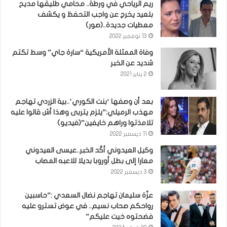
ريم الرياحي في ورطة.. محامي طليقها مديح
بلعيد يخرج عن واجب التحفظ و يكشف
معطيات جديدة..(صور)
13 نوفمبر 2022
وفاة الممثلة الأمريكية “سارة جاي” وسط تكتم
شديد عن الخبر
2 يناير 2021
بعد أن وصفها ‘بنت الكوري’..بية الزردي تهاجم
مهذب الرميلي:”يلزم يتربى وهذا أش قالوا عليه
تلامذتوا وراهم خايفين”(فيديو)
11 ديسمبر 2022
وكيل العيدوني أكّد الخبر..عيسى العيدوني
معارا إلى بطل أوروبا بديلا للاعبه المصاب
3 ديسمبر 2022
عزّة سليمان تهاجم نضال السعدي :”حاسبين
رواحكم صحاب نسيم.. في عوض تسترو عليه
فضحتوه خيت عليكم”