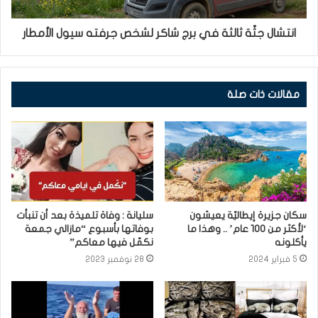
انتشال جثّة ثالثة في برج شاكر لشخص جرفته سيول الأمطار
مقالات ذات صلة
سكان جزيرة إيطاليّة يعيشون
سليانة : وفاة تلميذة بعد أن تنبأت
‘لأكثر من 100 عام’ .. وهذا ما
بوفاتها بأسبوع “مازالي جمعة
يأكلونه
نكمّل فيها معاكم”
5 فبراير 2024
28 نوفمبر 2023