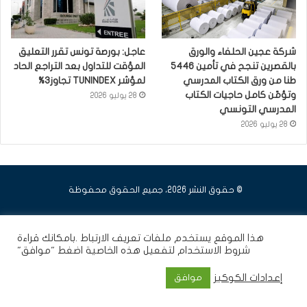
شركة عجين الحلفاء والورق
عاجل: بورصة تونس تقرر التعليق
بالقصرين تنجح في تأمين 5446
المؤقت للتداول بعد التراجع الحاد
طنا من ورق الكتاب المدرسي
لمؤشر TUNINDEX تجاوز3%
وتؤمّن كامل حاجيات الكتاب
28 يوليو 2026
المدرسي التونسي
28 يوليو 2026
© حقوق النشر 2026، جميع الحقوق محفوظة
فيسبوك
يوتيوب
انستقرام
هذا الموقع يستخدم ملفات تعريف الارتباط .بامكانك قراءة
شروط الاستخدام
لتفعيل هذه الخاصية اضغط "موافق"
إعدادات الكوكيز
موافق