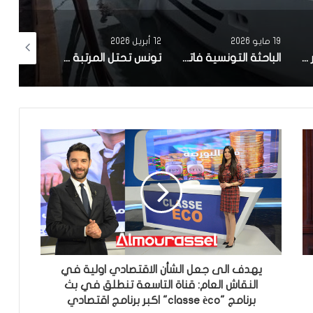
19 مايو 2026
12 أبريل 2026
10 أبريل 2026
مصحة معهد البصر والشبكية بالبحيرة 1 تقوم باجراء اكثر من 50 عملية جراحية لازالة الماء الابيض مجانا لفائدة عدد من اهالي قفصة
الباحثة التونسية فاتن المولدي تنجح في الحصول على براءة اختراع في الولايات المتحدة الأمريكية، وذلك بعد ابتكارها محركاً هجيناً ثورياً
تونس تحتل المرتبة الاولى افريقيا من حيث عدد النساء المطورات للبرمجيات
يهدف الى جعل الشأن الاقتصادي اولية في
النقاش العام: قناة التاسعة تنطلق في بث
برنامج "classe èco" اكبر برنامج اقتصادي