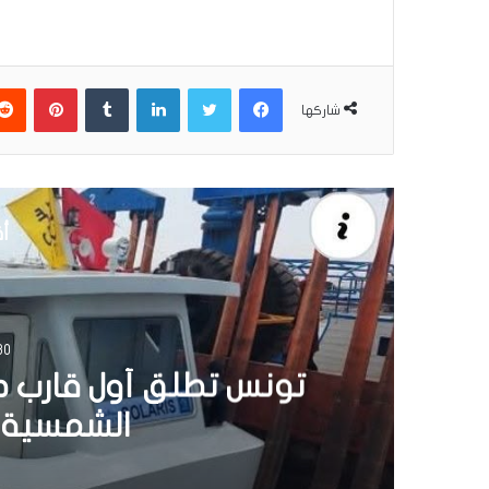
فيسبوك
تويتر
لينكدإن
بينتير
شاركها
أق
30 يونيو 6
تونس تطلق أول قارب ص
الشمسية 