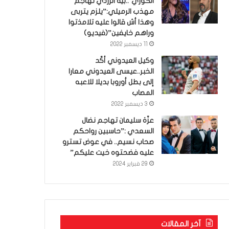
الكوري’..بية الزردي تهاجم
مهذب الرميلي:”يلزم يتربى
وهذا أش قالوا عليه تلامذتوا
وراهم خايفين”(فيديو)
11 ديسمبر 2022
وكيل العيدوني أكّد
الخبر..عيسى العيدوني معارا
إلى بطل أوروبا بديلا للاعبه
المصاب
3 ديسمبر 2022
عزّة سليمان تهاجم نضال
السعدي :”حاسبين رواحكم
صحاب نسيم.. في عوض تسترو
عليه فضحتوه خيت عليكم”
29 فبراير 2024
آخر المقالات