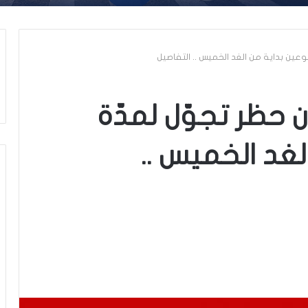
وعين بداية من الغد الخميس .. التفاصيل
 حظر تجوّل لمدّة
لغد الخميس ..