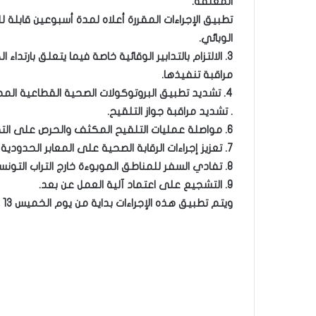
المغلقة.
تطبيق الإجراءات المقررة أعلاه لمدة أسبوعين قابلة 
الوبائي.
3. الالتزام بالتدابير الوقائية خاصة فيما يتعلق بارت
مراقبة تنفيذها.
4. تشديد تطبيق البروتوكولات الصحية القطاعية المحينة والتي يتم نشرها تباعًا من قبل القطاعات.
. تشديد مراقبة جواز التلقيح.
6. مواصلة عمليات التلقيح المكثف والحرص على التطعيم بجرعات تعزيز المناعة.
7. تعزيز إجراءات الرقابة الصحية على المعابر الحدودية عبر إجراء تحاليل التقصي لكافة الوافدين على البلاد التونسية.
8. تفادي السفر للمناطق الموبوءة خارج التراب التونسي وتأجيل المهمات بالخارج إلا للضرورة القصوى.
9. التشجيع على اعتماد آلية العمل عن بعد.
ويتم تطبيق هذه الإجراءات بداية من يوم الخميس 13 جانفي 2022.