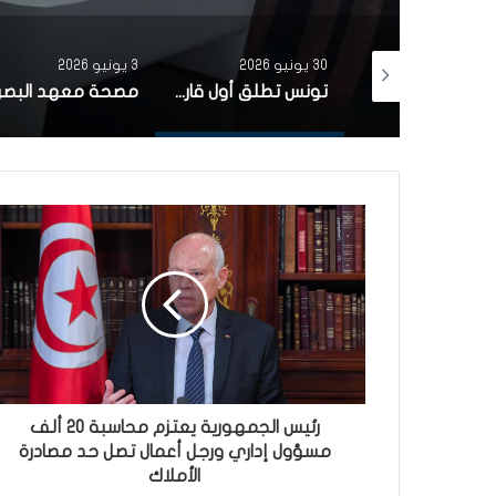
30 يونيو 2026
3 يونيو 2026
بتمويل من البنك الاوروبي للاستثمار شركة ‘نقل تونس’ توقّع عقد اقتناء 18 عربة قطار جديدة من الصين لفائدة خط TGM
تونس تطلق أول قارب صيد كهربائي يعمل بالطاقة الشمسية في المتوسط
رئيس الجمهورية يعتزم محاسبة 20 ألف
مسؤول إداري ورجل أعمال تصل حد مصادرة
الأملاك