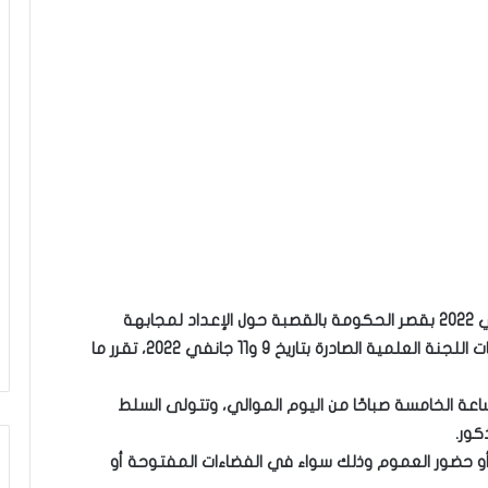
تبعًا لاجتماع المجلس الوزاري المنعقد بتاريخ 11 جانفي 2022 بقصر الحكومة بالقصبة حول الإعداد لمجابهة
التطورات المحتملة لفيروس كورونا، واستئناسا بتوصيات اللجنة العلمية الصادرة بتاريخ 9 و11 جانفي 2022، تقرر ما
لساعة الخامسة صباحًا من اليوم الموالي، وتتولى السلط
كور.
ة أو حضور العموم وذلك سواء في الفضاءات المفتوحة أو