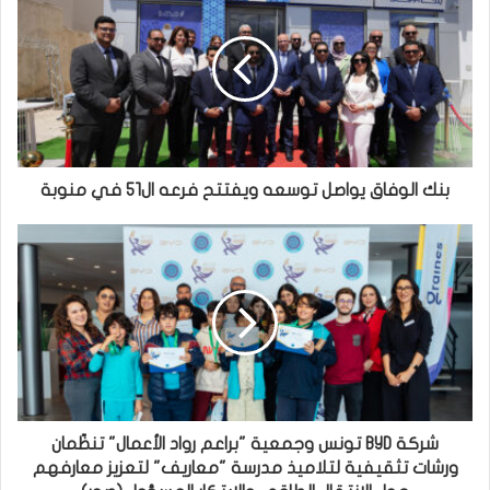
بنك الوفاق يواصل توسعه ويفتتح فرعه ال51 في منوبة
شركة BYD تونس وجمعية "براعم رواد الأعمال" تنظّمان
ورشات تثقيفية لتلاميذ مدرسة "معاريف" لتعزيز معارفهم