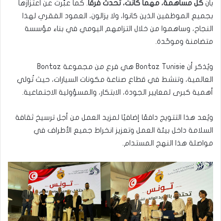
بأن
كل مساهمة، مهما كانت، تُحدث فرقًا
. كما عبّرت عن اعتزازها
بجميع الموظفين الذين كانوا، ولا يزالون، العمود الفقري لهذا
النجاح، وساهموا من خلال التزامهم اليومي في بناء مؤسسة
متضامنة وموحّدة.
ويُذكر أن Bontaz Tunisie هي فرع من مجموعة Bontaz
العالمية، وتنشط في قطاع صناعة مكونات السيارات، حيث تُولي
أهمية كبرى لمعايير الجودة، الابتكار، والمسؤولية الاجتماعية.
ويُعد هذا التتويج دافعًا إضافيًا لمزيد العمل من أجل ترسيخ ثقافة
السلامة داخل بيئة العمل وتعزيز انخراط جميع الأطراف في
مواصلة هذا النهج المستدام.