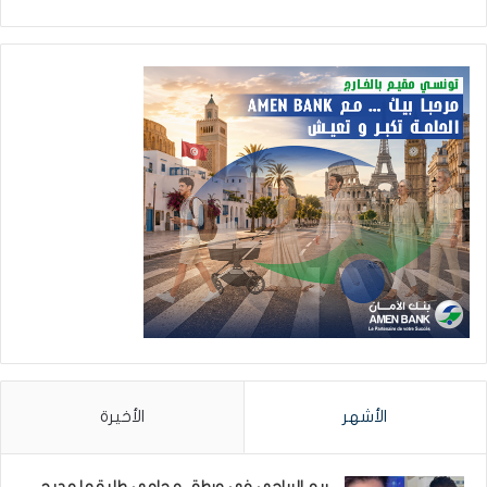
الأشهر
الأخيرة
ريم الرياحي في ورطة.. محامي طليقها مديح