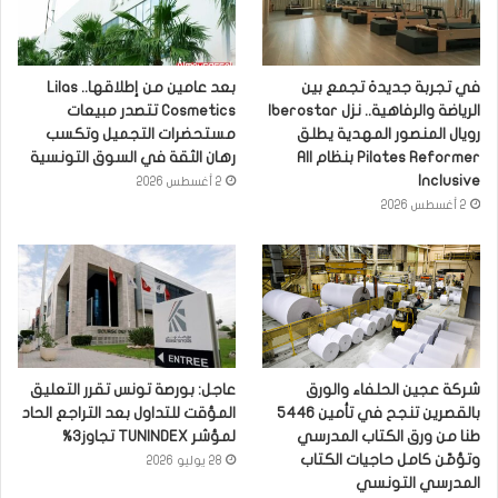
في تجربة جديدة تجمع بين
بعد عامين من إطلاقها.. Lilas
الرياضة والرفاهية.. نزل Iberostar
Cosmetics تتصدر مبيعات
رويال المنصور المهدية يطلق
مستحضرات التجميل وتكسب
Pilates Reformer بنظام All
رهان الثقة في السوق التونسية
Inclusive
2 أغسطس 2026
2 أغسطس 2026
شركة عجين الحلفاء والورق
عاجل: بورصة تونس تقرر التعليق
بالقصرين تنجح في تأمين 5446
المؤقت للتداول بعد التراجع الحاد
طنا من ورق الكتاب المدرسي
لمؤشر TUNINDEX تجاوز3%
وتؤمّن كامل حاجيات الكتاب
28 يوليو 2026
المدرسي التونسي