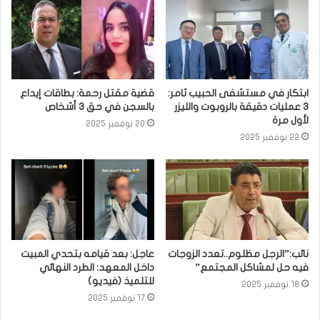
ابتكار في مستشفى الحبيب ثامر:
قضية مقتل رحمة: بطاقات إيداع
3 عمليات دقيقة بالروبوت والليزر
بالسجن في حق 3 أشخاص
لأول مرة
20 نوفمبر 2025
22 نوفمبر 2025
نائب:”الرجل مظلوم..تعدد الزوجات
عاجل: بعد قيامه بتحدي المبيت
فيه حل لمشاكل المجتمع”
داخل المعهد: الطرد النهائي
للتلميذ (فيديو)
18 نوفمبر 2025
17 نوفمبر 2025