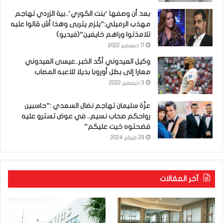
بعد أن وصفها ‘بنت الكوري’..بية الزردي تهاجم
مهذب الرميلي:”يلزم يتربى وهذا أش قالوا عليه
تلامذتوا وراهم خايفين”(فيديو)
11 ديسمبر 2022
وكيل العيدوني أكّد الخبر..عيسى العيدوني
معارا إلى بطل أوروبا بديلا للاعبه المصاب
3 ديسمبر 2022
عزّة سليمان تهاجم نضال السعدي :”حاسبين
رواحكم صحاب نسيم.. في عوض تسترو عليه
فضحتوه خيت عليكم”
29 فبراير 2024
آخر المقالات