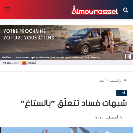
بحث
الق
عن
الرئيسية
/
أخبار
أخبار
شبهات فساد تتعلّق ”بالستاغ”
19 أغسطس 2020