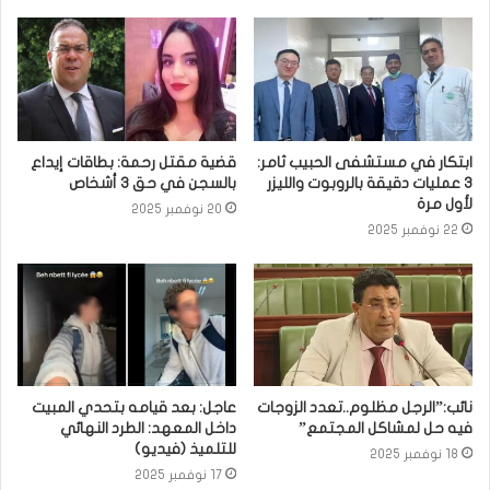
ابتكار في مستشفى الحبيب ثامر:
قضية مقتل رحمة: بطاقات إيداع
3 عمليات دقيقة بالروبوت والليزر
بالسجن في حق 3 أشخاص
لأول مرة
20 نوفمبر 2025
22 نوفمبر 2025
نائب:”الرجل مظلوم..تعدد الزوجات
عاجل: بعد قيامه بتحدي المبيت
فيه حل لمشاكل المجتمع”
داخل المعهد: الطرد النهائي
للتلميذ (فيديو)
18 نوفمبر 2025
17 نوفمبر 2025