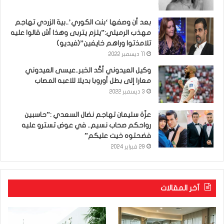
بعد أن وصفها ‘بنت الكوري’..بية الزردي تهاجم
مهذب الرميلي:”يلزم يتربى وهذا أش قالوا عليه
تلامذتوا وراهم خايفين”(فيديو)
11 ديسمبر 2022
وكيل العيدوني أكّد الخبر..عيسى العيدوني
معارا إلى بطل أوروبا بديلا للاعبه المصاب
3 ديسمبر 2022
عزّة سليمان تهاجم نضال السعدي :”حاسبين
رواحكم صحاب نسيم.. في عوض تسترو عليه
فضحتوه خيت عليكم”
29 فبراير 2024
آخر المقالات