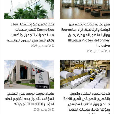
في تجربة جديدة تجمع بين
بعد عامين من إطلاقها.. Lilas
الرياضة والرفاهية.. نزل Iberostar
Cosmetics تتصدر مبيعات
رويال المنصور المهدية يطلق
مستحضرات التجميل وتكسب
Pilates Reformer بنظام All
رهان الثقة في السوق التونسية
Inclusive
2 أغسطس 2026
2 أغسطس 2026
شركة عجين الحلفاء والورق
عاجل: بورصة تونس تقرر التعليق
بالقصرين تنجح في تأمين 5446
المؤقت للتداول بعد التراجع الحاد
طنا من ورق الكتاب المدرسي
لمؤشر TUNINDEX تجاوز3%
وتؤمّن كامل حاجيات الكتاب
28 يوليو 2026