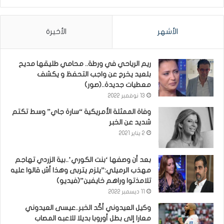
الأشهر
الأخيرة
ريم الرياحي في ورطة.. محامي طليقها مديح
بلعيد يخرج عن واجب التحفظ و يكشف
معطيات جديدة..(صور)
13 نوفمبر 2022
وفاة الممثلة الأمريكية “سارة جاي” وسط تكتم
شديد عن الخبر
2 يناير 2021
بعد أن وصفها ‘بنت الكوري’..بية الزردي تهاجم
مهذب الرميلي:”يلزم يتربى وهذا أش قالوا عليه
تلامذتوا وراهم خايفين”(فيديو)
11 ديسمبر 2022
وكيل العيدوني أكّد الخبر..عيسى العيدوني
معارا إلى بطل أوروبا بديلا للاعبه المصاب