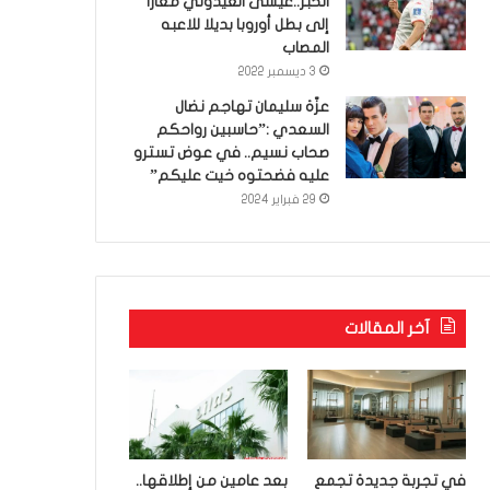
الخبر..عيسى العيدوني معارا
إلى بطل أوروبا بديلا للاعبه
المصاب
3 ديسمبر 2022
عزّة سليمان تهاجم نضال
السعدي :”حاسبين رواحكم
صحاب نسيم.. في عوض تسترو
عليه فضحتوه خيت عليكم”
29 فبراير 2024
آخر المقالات
في تجربة جديدة تجمع
بعد عامين من إطلاقها..