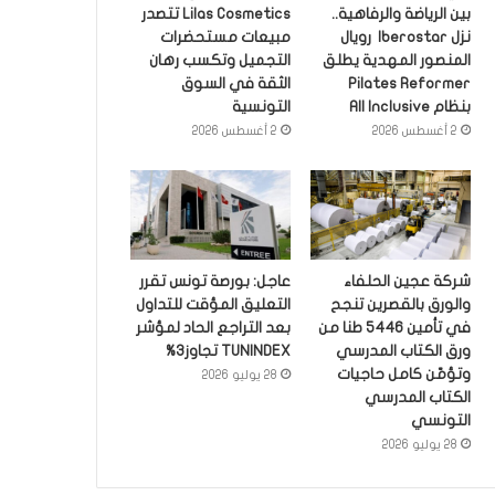
بين الرياضة والرفاهية..
Lilas Cosmetics تتصدر
نزل Iberostar رويال
مبيعات مستحضرات
المنصور المهدية يطلق
التجميل وتكسب رهان
Pilates Reformer
الثقة في السوق
بنظام All Inclusive
التونسية
2 أغسطس 2026
2 أغسطس 2026
شركة عجين الحلفاء
عاجل: بورصة تونس تقرر
والورق بالقصرين تنجح
التعليق المؤقت للتداول
في تأمين 5446 طنا من
بعد التراجع الحاد لمؤشر
ورق الكتاب المدرسي
TUNINDEX تجاوز3%
وتؤمّن كامل حاجيات
28 يوليو 2026
الكتاب المدرسي
التونسي
28 يوليو 2026