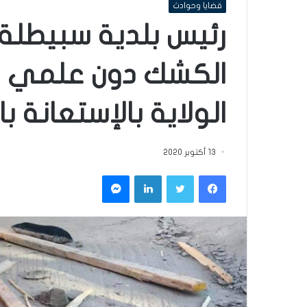
قضايا وحوادث
رئيس بلدية سبيطلة: ا
الكشك دون علمي ب
الولاية بالإستعانة ب
13 أكتوبر 2020
فيسبوك
تويتر
لينكدإن
ماسنجر