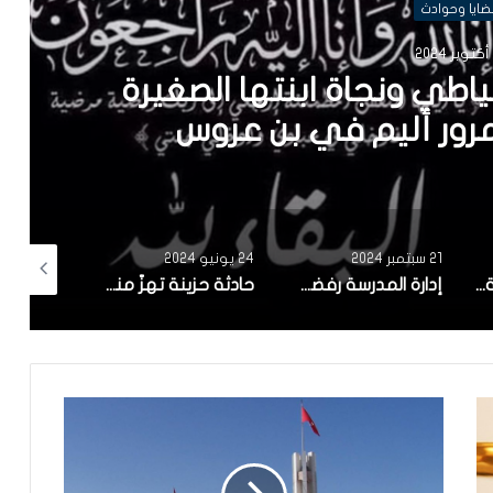
ضايا وحوادث
2
فيسبوك”..امراة تونسية ترسل
24 يونيو 2024
18 يونيو 2024
5 مايو 2024
 جرار فلاحي امام المدرسة الاعدادية بعوسجة
حادثة حزينة تهزّ منوبة : وفاة الأم من شدّة فرحتها بنجاح ابنتها الوحيدة في البكالوريا
غار الملح : غرق فتاتيْن من نفس العائلة.. وإنقاذ 3 أخريات