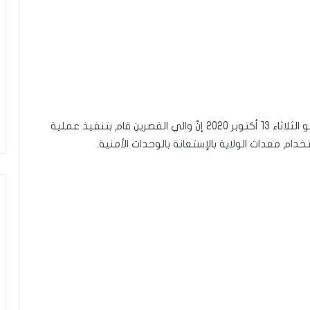
قال فيصل الرميلي رئيس بلدية سبيطلة في ميدي شو الثلاثاء 13 أكتوبر 2020 إنّ والي القصرين قام بتنفيذ عملية
ام معدات الولاية بالإستعانة بالوحدات الأمنية.