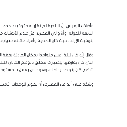
وأضاف الرميلي إنّ البلدية لم تقرّر بعد توقيت هدم 
التابعة للدولة، وأنّ والي القصرين قرّر هدم الأكشاك
بتوقيت الإزالة، حيث كان الضحية وأفراد عائلته متواجدي
وقال إنّه كان ليلة أمس متواجدا بمكان الحادثة رفقة ا
التي كان يعارضها لإعتبارات تتعلّق بالوضع الحالي لل
شخص كان يتواجد بداخله، وهو عون يعمل بالمستودع البلدي يبلغ من ال
وشدّد على أنّه من المفترض أن تقوم الوحدات الأمنية 