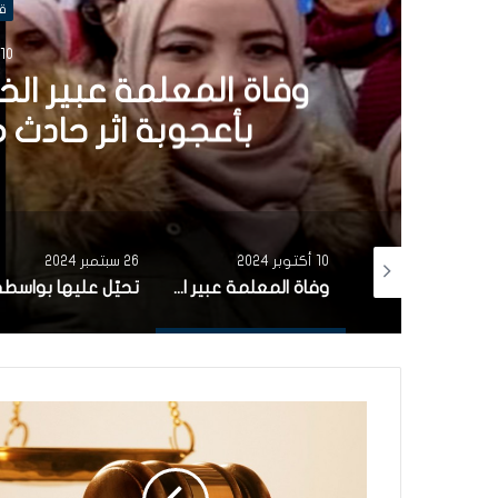
ق
26 سبتمبر 024
تحيّل عليها بواسطة ”ال
7 الاف دينار لمجهول (فيديو)
26 سبتمبر 2024
21 سبتمبر 2024
وفاة المعلمة عبير الخياطي ونجاة ابنتها الصغيرة بأعجوبة اثر حادث مرور أليم في بن عروس
تحيّل عليها بواسطة ”الفيسبوك”..امراة تونسية ترسل 7 الاف دينار لمجهول (فيديو)
إدارة المدرسة رفضت منحها بطاقة دخول:وفاة تلميذة دهسها