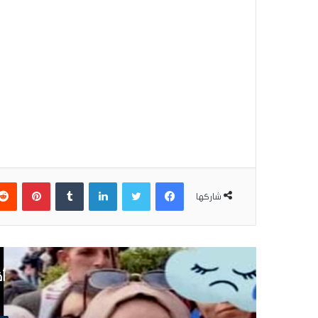
فيسبوك
تويتر
لينكدإن
بينتير
شاركها
أق