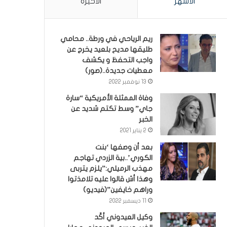
الأشهر
الأخيرة
ريم الرياحي في ورطة.. محامي
طليقها مديح بلعيد يخرج عن
واجب التحفظ و يكشف
معطيات جديدة..(صور)
13 نوفمبر 2022
وفاة الممثلة الأمريكية “سارة
جاي” وسط تكتم شديد عن
الخبر
2 يناير 2021
بعد أن وصفها ‘بنت
الكوري’..بية الزردي تهاجم
مهذب الرميلي:”يلزم يتربى
وهذا أش قالوا عليه تلامذتوا
وراهم خايفين”(فيديو)
11 ديسمبر 2022
وكيل العيدوني أكّد