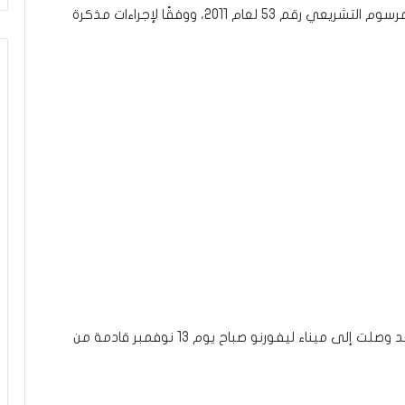
الاتحاد الأوروبي 2009/16 الذي تم اعتماده بموجب المرسوم التشريعي رقم 53 لعام 2011، ووفقًا لإجراءات مذكرة
كانت السفينة، المخصصة لنقل الشاحنات والحاويات، قد وصلت إلى ميناء ليفورنو صباح يوم 13 نوفمبر قادمة من