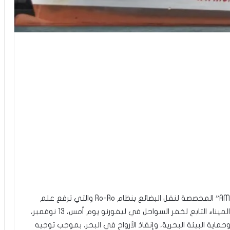
أصدرت خفر السواحل قرارًا بـ”توقيف” السفينة “AMILCAR” المخصصة لنقل البضائع بنظام Ro-Ro والتي ترفع علم
تونس. جاء هذا القرار من قِبَل فريق التحكم في دولة الميناء التابع لخفر السواحل في ليفورنو يوم أمس، 13 نوفمبر،
ية البيئة البحرية، وإنقاذ الأرواح في البحر، بموجب توجيه