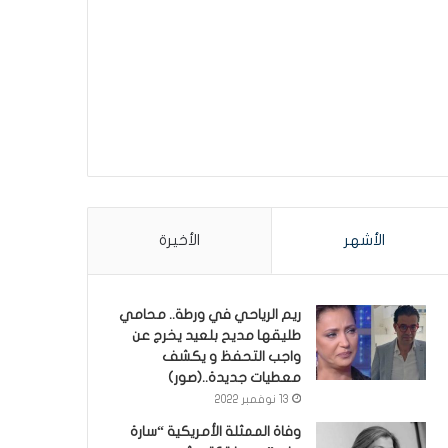
الأشهر
الأخيرة
ريم الرياحي في ورطة.. محامي
طليقها مديح بلعيد يخرج عن
واجب التحفظ و يكشف
معطيات جديدة..(صور)
13 نوفمبر 2022
وفاة الممثلة الأمريكية “سارة