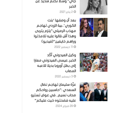
جاي” وسط تكتم شديد عن
الخبر
2 يناير 2021
بعد أن وصفها ‘بنت
الكوري’..بية الزردي تهاجم
مهذب الرميلي:”يلزم يتربى
وهذا أش قالوا عليه تلامذتوا
وراهم خايفين”(فيديو)
11 ديسمبر 2022
وكيل العيدوني أكّد
الخبر..عيسى العيدوني معارا
إلى بطل أوروبا بديلا للاعبه
المصاب
3 ديسمبر 2022
عزّة سليمان تهاجم نضال
السعدي :”حاسبين رواحكم
صحاب نسيم.. في عوض تسترو
عليه فضحتوه خيت عليكم”
29 فبراير 2024