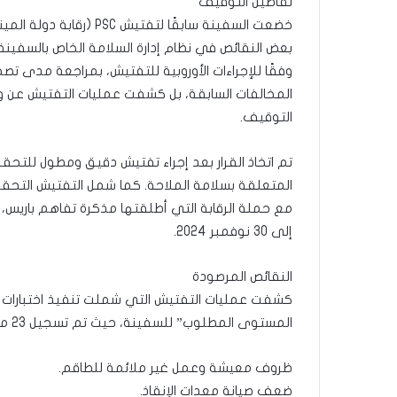
تفاصيل التوقيف
خضعت السفينة سابقًا لتف
بعض النقائص في نظام إدارة السلامة الخاص بالسفينة،
وفقًا للإجراءات الأوروبية للتفتيش، بمراجعة مدى تص
المخالفات السابقة، بل كشفت عمليات التفتيش عن وج
التوقيف.
تم اتخاذ القرار بعد إجراء تفتيش دقيق ومطول للتحقق
المتعلقة بسلامة الملاحة. كما شمل التفتيش التحق
إلى 30 نوفمبر 2024.
النقائص المرصودة
كشفت عمليات التفتيش التي شملت تنفيذ اختبارات ع
المستوى المطلوب” للسفينة، حيث تم تسجيل 23 مخالفة، منها 10 مخالفات خطيرة جدًا. أبرز النقائص تضمنت:
ظروف معيشة وعمل غير ملائمة للطاقم.
ضعف صيانة معدات الإنقاذ.