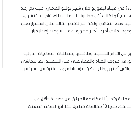
تيش PSC (رقابة دولة الميناء) في ميناء ليفورنو خلال شهر يوليو الماضي، حيث تم رصد
 رغم أنها كانت أقل خطورة. بناءً على ذلك، قام المفتشون،
حيح هذه النقائص. ولكن، لم تقتصر النتائج على استمرار بعض
ود نقائص أخرى أكثر خطورة، مما استوجب إصدار قرار
 من التزام السفينة وطاقمها بمتطلبات الاتفاقيات الدولية
ق من ظروف الحياة والعمل على متن السفينة، بما يتماشى
مع حملة الرقابة التي أطلقتها مذكرة تفاهم باريس، والتي تُعتبر إيطاليا عضوًا مؤسسًا فيها، للفترة من 1 سبتمبر
ملية وتمرينًا لمكافحة الحرائق عن وضعية “أقل من