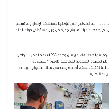
 الأدنى من المعايير التي تؤهلها لاستئناف الإبحار. ولن يُسمح
ي تم رصدها وإجراء تفتيش جديد من قِبَل مسؤولي دولة العلم
تُعد السفينة “AMILCAR” السفينة السادسة التي يتم توقيفها هذا العام من قبل وحدة PSC التابعة لخفر السواحل
ي إطار الجهود المبذولة لمكافحة ظاهرة “السفن دون
توى”. قامت الوحدة منذ بداية العام بإجراء 83 عملية تفتيش لسفن أجنبية رست في ميناء ليفورنو، بهدف
يئة البحرية.