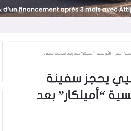
حن البحري التّونسية “أميلكار” بعد رصد اخلالات خطيرة
ليي يحجز سفينة
نسية “أميلكار” بعد