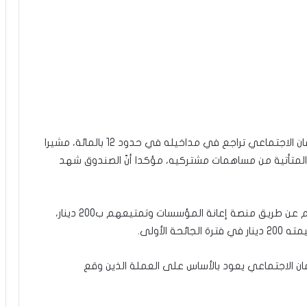
وبين أنه في شهر أفريل شهد الصندوق الوطني للضمان الاجتماعي تراجع في مداخيله في حدود 12 بالمائة، مشيرا
ق المتأتية من مساهمات مشتركيه، مؤكدا أنّ الصندوق شهد
وفيما يخص اصحاب العملة المنخرطين تم التكفل بهم عن طريق منصة إعانة المؤسسات وتمتيعهم ب200 دينار،
 الأولى.
مان الاجتماعي يعود بالأساس على العملة الذين وقع