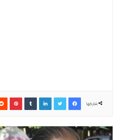
فيسبوك
تويتر
لينكدإن
بينتير
شاركها
أق