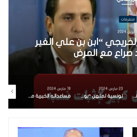
متفرقات
2024
الخريجي “ابن بن علي الغير
صراع مع المرض
23 مارس 2024
18 مارس 2024
28 فبراير 2024
امرأة فرنسية سكرانة في شهر رمضان تتهجّم على عون أمن تونسي.. وبشير الغربي يلقنها درسا(فيديو)
تونسية تمتهن “بوطبيلة” في رمضان : ورثت الخدمة على بابا.. نخدم بذراعي ونصرف على ميمتي (فيديو)
مساعداته الخيرية متواصلة منذ سنوات و في عدة قطاعات..سعد بقير يتكفل بـ”عمرة” عدد من أبناء تطاوين