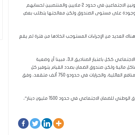
وأكّد كاترو أنّ هناك 120 ألف مؤجر، ومستوى المضمونين الاجتماعين في حدود 2 ملايين والمنتصبين لحسابهم
نّ الإحصايات موجودة على مستوى الصندوق ولكن معالجتها يتطلب بعض
هناك العديد من الإجراءات المستوجب اتخاذها من فترة لم يقع
وشدد على ضرورة إيجاد حل جذري لمنظومة الضمان الاجتماعي ككل باعتبار الصناديق الـ3، مبينا أن وضعية
ل مالية ولكن صندوق الضمان بصدد القيام يتوفير كل
الإمكانيات لخلاص المنافع في الآجال، مبينا أن هناك المنافع العائلية، والجرايات في حدودو 750 ألف متقعد، وفق
وقال توفيق كاترو “الديون التي على مستوى الصندوق الوطني للضمان الاجتماعي في حدود 1500 مليون دينار”،