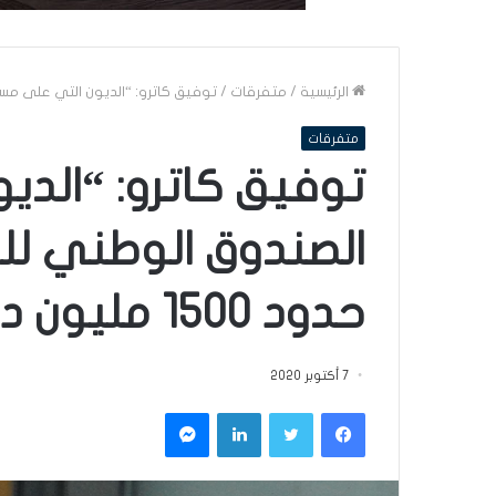
الرئيسية
/
متفرقات
/
توفيق كاترو: “الديون التي على مستوى ال
متفرقات
توفيق كاترو: “الد
الصندوق الوطني لل
حدود 1500 مليون دينار”
7 أكتوبر 2020
فيسبوك
تويتر
لينكدإن
ماسنجر