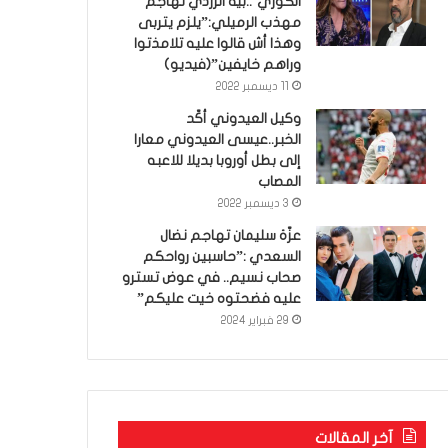
الكوري’..بية الزردي تهاجم
مهذب الرميلي:”يلزم يتربى
وهذا أش قالوا عليه تلامذتوا
وراهم خايفين”(فيديو)
11 ديسمبر 2022
وكيل العيدوني أكّد
الخبر..عيسى العيدوني معارا
إلى بطل أوروبا بديلا للاعبه
المصاب
3 ديسمبر 2022
عزّة سليمان تهاجم نضال
السعدي :”حاسبين رواحكم
صحاب نسيم.. في عوض تسترو
عليه فضحتوه خيت عليكم”
29 فبراير 2024
آخر المقالات