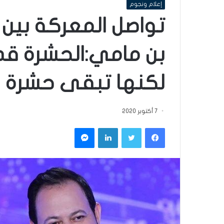
إعلام ونجوم
تواصل المعركة بين
بن مامي:الحشرة قد
لكنها تبقى حشرة و
7 أكتوبر 2020
فيسبوك
تويتر
لينكدإن
ماسنجر