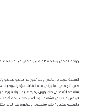
ووجه الوافي رسالة مطولة لبن مامي عبر حسابه على 
السيدة مريم بن مامي ولات تدور من بلاطو لبلاطو 
هي تتهمني بما برأني منه القضاء مؤخرا…وطبعا ه
سامحه الله على ذلك وربي يفرج عليه…ولا تتورع ع
الريفي وبداياتي الشاقة…ولا أعتبر ذلك تهمة أو ع
والرفعة يعتبرون ذلك شتيمة…ويعايرون بها الناس بكل