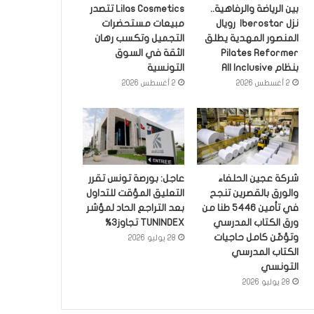
بين الرياضة والرفاهية..
Lilas Cosmetics تتصدر
نزل Iberostar رويال
مبيعات مستحضرات
المنصور المهدية يطلق
التجميل وتكسب رهان
Pilates Reformer
الثقة في السوق
بنظام All Inclusive
التونسية
2 أغسطس 2026
2 أغسطس 2026
شركة عجين الحلفاء
عاجل: بورصة تونس تقرر
والورق بالقصرين تنجح
التعليق المؤقت للتداول
في تأمين 5446 طنا من
بعد التراجع الحاد لمؤشر
ورق الكتاب المدرسي
TUNINDEX تجاوز3%
وتؤمّن كامل حاجيات
28 يوليو 2026
الكتاب المدرسي
التونسي
28 يوليو 2026