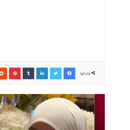
فيسبوك
تويتر
لينكدإن
بينتير
شاركها
أق
إ