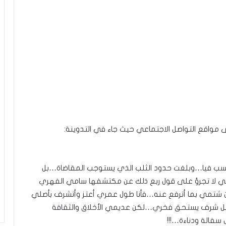
مواقع التواصل الاجتماعي حيث جاء في التدوينة:
وتسب فيا…وبلغت حدود الثلب الذي يستوجب المقاضاة…بل
ي لا تجرؤ على قول ربع ذلك عن مكتشفها سامي الفهري
ن شتمي بما أترفع عنه…فأنا طول عمري أعتز وأتشرف بأصلي
ارا بل شرف يستحق فخري…لكن عديمي الأخلاق والثقافة
 سفالة ودناءة…!!!