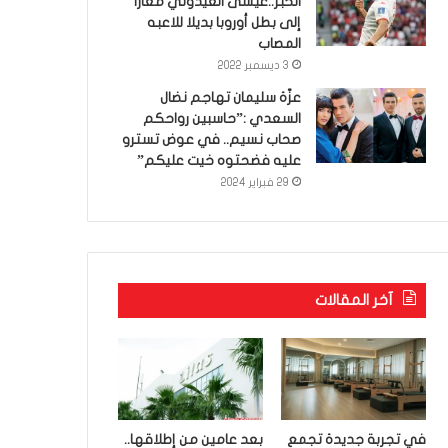
الخبر..عيسى العيدوني معارا
إلى بطل أوروبا بديلا للاعبه
المصاب
3 ديسمبر 2022
عزّة سليمان تهاجم نضال
السعدي :”حاسبين رواحكم
صحاب نسيم.. في عوض تسترو
عليه فضحتوه خيت عليكم”
29 فبراير 2024
آخر المقالات
في تجربة جديدة تجمع
بعد عامين من إطلاقها..