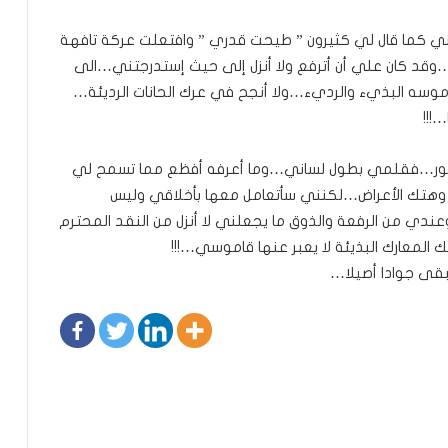
 كما قال لي كثيرون ” طيحت قدري ” وافتعلت عركة تافهة
وقد كان علي أن أترفع ولا أنزل إلى حيث إستدرجتني…الى
اموسه البذيء والرديء…ولا أنجح في عرك الحانات الرديئة…
!!!
تصور…فقلمي بطول لساني…وما أعرفه أفظع مما تسمح لي
 وهتك الأعراض…لكنني سأتعامل معها بأخلاقي وليس
ندي من الرفعة والذوق ما يجعلني لا أنزل من النقد المحترم
ك المعارك البذيئة لا يعبر عنها قاموسي…!!!
بقى جوادا أصيلا…