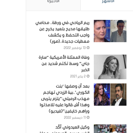
الأشهر
الأخيرة
ريم الرياحي في ورطة.. محامي
طليقها مديح بلعيد يخرج عن
واجب التحفظ و يكشف
معطيات جديدة..(صور)
13 نوفمبر 2022
وفاة الممثلة الأمريكية “سارة
جاي” وسط تكتم شديد عن
الخبر
2 يناير 2021
بعد أن وصفها ‘بنت
الكوري’..بية الزردي تهاجم
مهذب الرميلي:”يلزم يتربى
وهذا أش قالوا عليه تلامذتوا
وراهم خايفين”(فيديو)
11 ديسمبر 2022
وكيل العيدوني أكّد