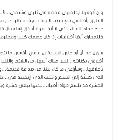
ولن ألومها أبدا فهي محقة في ثلبي وشتمي…لأنني
لا تليق بأخلاقي مع خصم لا يستحق شرف الرد عليه…
عرك حمام النساء الذي لا أتقنه ولا أحذق إستعمال ق
فللمعارك أيضا أخلاقيات إذا كان خصمك كبيرا ومحترما…
سهل جدا أن أرد على السيدة بن مامي بأقسى ما ت
أخلاقي بكتابته…ليس هناك أسهل من الشتم والثلب
بأخلاقها…وسأراعي ما كان بيننا من صداقة قديمة…وع
الذي كَتَبْتُهُ إلى الشتم والثلب الذي إرتكبته هي…تل
الحشرة قد تلسع جوادا أصيلا…لكنها تبقى حشرة وي