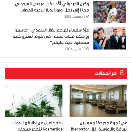
وكيل العيدوني أكّد الخبر..عيسى العيدوني
معارا إلى بطل أوروبا بديلا للاعبه المصاب
3 ديسمبر 2022
عزّة سليمان تهاجم نضال السعدي :”حاسبين
رواحكم صحاب نسيم.. في عوض تسترو عليه
فضحتوه خيت عليكم”
29 فبراير 2024
آخر المقالات
في تجربة جديدة تجمع بين
بعد عامين من إطلاقها.. Lilas
الرياضة والرفاهية.. نزل Iberostar
Cosmetics تتصدر مبيعات