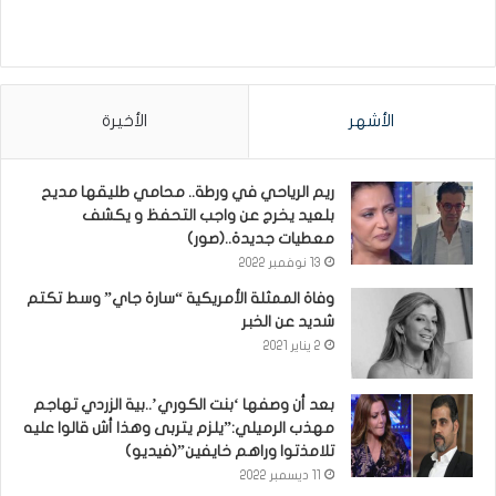
الأشهر
الأخيرة
ريم الرياحي في ورطة.. محامي طليقها مديح
بلعيد يخرج عن واجب التحفظ و يكشف
معطيات جديدة..(صور)
13 نوفمبر 2022
وفاة الممثلة الأمريكية “سارة جاي” وسط تكتم
شديد عن الخبر
2 يناير 2021
بعد أن وصفها ‘بنت الكوري’..بية الزردي تهاجم
مهذب الرميلي:”يلزم يتربى وهذا أش قالوا عليه
تلامذتوا وراهم خايفين”(فيديو)
11 ديسمبر 2022