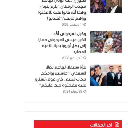
الكوري’..بية الزردي تهاجم
مهذب الرميلي:”يلزم يتربى
وهذا أش قالوا عليه تلامذتوا
وراهم خايفين”(فيديو)
11 ديسمبر 2022
وكيل العيدوني أكّد
الخبر..عيسى العيدوني معارا
إلى بطل أوروبا بديلا للاعبه
المصاب
3 ديسمبر 2022
عزّة سليمان تهاجم نضال
السعدي :”حاسبين رواحكم
صحاب نسيم.. في عوض تسترو
عليه فضحتوه خيت عليكم”
29 فبراير 2024
آخر المقالات