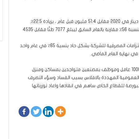
بالإضافة إلى ذلك ، ارتفع حجم الإنتاج في عام 2020 بنسبة 56٪ مقارنة بالعام السابق ليبلغ 7077 طنًا مقابل 4535
ومن الأحداث البارزة الأخرى في عام 2020 ، تراجعت الالتزامات المصرفية للشركة بشكل حاد بنسبة 65٪ في عام واحد
وتجدر الاشارة الى ان شركة STIP التي تشغل اكثر من 1000 عامل وموظف بمصنعين متواجدين بمساكن ومنزل
 العمومية المهددة بالافلاس بسبب الفساد وسؤء التصرف
ورصة للقطاع الخاص ساهم في انقاذها واعاد توزرناتها