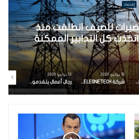
إقتصاد
202
حضيرات للصيف انطلقت منذ
16 يوليو 2026
13 يوليو 2026
2 يوليو 2026
مجموعة DELTEC الألمانية المتخصصة في الصناعات الإلكترونية تعلن اختيار تونس لإقامة أول موقع إنتاج لها خارج ألمانيا
شركة ELEONETECH التابعة لـلمجمع الصناعي التونسي OneTech تتحصل على الشهادة الدولية MSI 20000
رجال أعمال يتقدمون بمطالب صلح إلى اللجنة الوطنية للصلح الجزائي تتضمن مبالغ مالية ومشاريع في المناطق الداخلية