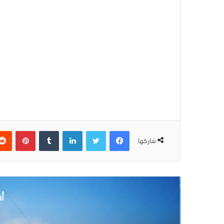
فيسبوك
تويتر
لينكدإن
بينتير
شاركها
أق