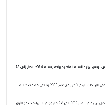
و أظهرت عائدات الشركة المصنعة للإطارات الوحيدة في تونس نهاية السنة الماضية زيادة بنسبة 16.4٪ لتصل إلى 72
ويأتي هذا الأداء بشكل خاص نتيجة الارتفاع المفاجئ في الإيرادات للربع الأخير من عام 2020 والذي حققت خلاله
أما صادرات الشركة ، فقد تراجعت من 10.5 مليون دينار في نهاية ديسمبر 2019 إلى 9.2 مليون دينار نهاية كانون الأول