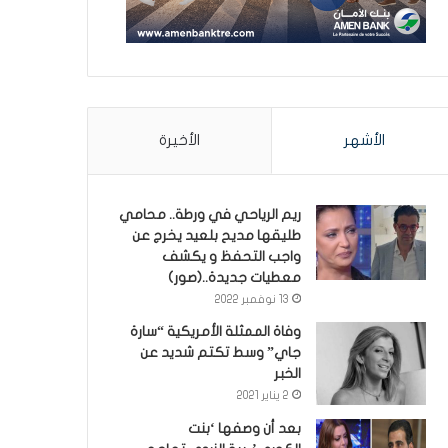
الأشهر
الأخيرة
ريم الرياحي في ورطة.. محامي
طليقها مديح بلعيد يخرج عن
واجب التحفظ و يكشف
معطيات جديدة..(صور)
13 نوفمبر 2022
وفاة الممثلة الأمريكية “سارة
جاي” وسط تكتم شديد عن
الخبر
2 يناير 2021
بعد أن وصفها ‘بنت