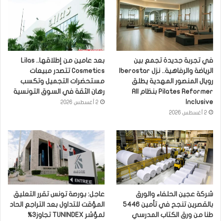
في تجربة جديدة تجمع بين
بعد عامين من إطلاقها.. Lilas
الرياضة والرفاهية.. نزل Iberostar
Cosmetics تتصدر مبيعات
رويال المنصور المهدية يطلق
مستحضرات التجميل وتكسب
Pilates Reformer بنظام All
رهان الثقة في السوق التونسية
Inclusive
2 أغسطس 2026
2 أغسطس 2026
شركة عجين الحلفاء والورق
عاجل: بورصة تونس تقرر التعليق
بالقصرين تنجح في تأمين 5446
المؤقت للتداول بعد التراجع الحاد
طنا من ورق الكتاب المدرسي
لمؤشر TUNINDEX تجاوز3%