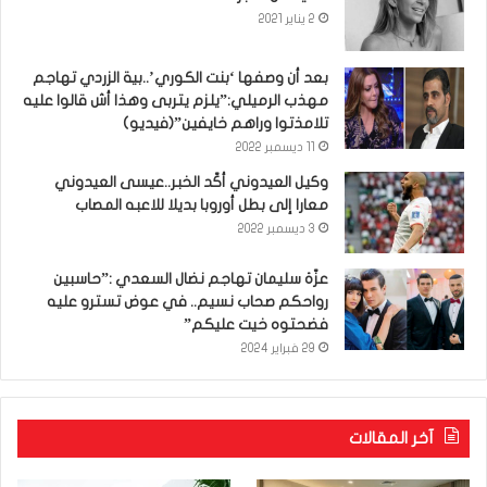
2 يناير 2021
بعد أن وصفها ‘بنت الكوري’..بية الزردي تهاجم
مهذب الرميلي:”يلزم يتربى وهذا أش قالوا عليه
تلامذتوا وراهم خايفين”(فيديو)
11 ديسمبر 2022
وكيل العيدوني أكّد الخبر..عيسى العيدوني
معارا إلى بطل أوروبا بديلا للاعبه المصاب
3 ديسمبر 2022
عزّة سليمان تهاجم نضال السعدي :”حاسبين
رواحكم صحاب نسيم.. في عوض تسترو عليه
فضحتوه خيت عليكم”
29 فبراير 2024
آخر المقالات