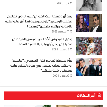
2 يناير 2021
بعد أن وصفها ‘بنت الكوري’..بية الزردي تهاجم
مهذب الرميلي:”يلزم يتربى وهذا أش قالوا عليه
تلامذتوا وراهم خايفين”(فيديو)
11 ديسمبر 2022
وكيل العيدوني أكّد الخبر..عيسى العيدوني
معارا إلى بطل أوروبا بديلا للاعبه المصاب
3 ديسمبر 2022
عزّة سليمان تهاجم نضال السعدي :”حاسبين
رواحكم صحاب نسيم.. في عوض تسترو عليه
فضحتوه خيت عليكم”
29 فبراير 2024
آخر المقالات