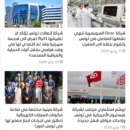
شركة Cicor السويسرية تنهي
شركة اتصالات تونس تؤكد ان
نشاطها الصناعي في تونس
تطبيقها Mytt تعرض الى هجمة
وتقوم بنقله الى المغرب
سيبرنية وقد تم التصدي لها في
وقت قياسي بفضل آليات الحماية
17 يونيو 2026
والمراقبة المعتمدة
25 مايو 2026
توسّع استثماري مرتقب لشركة
شركة صينية مختصة في صناعة
فيستيون الأمريكية في تونس
مكونات السيارات الكهربائية
وإحداث مواطن شغل جديدة
تنطلق في اجراءات انجاز مصنع لها
في تونس (صور)
7 مايو 2026