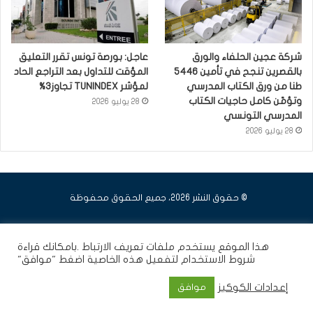
شركة عجين الحلفاء والورق
عاجل: بورصة تونس تقرر التعليق
بالقصرين تنجح في تأمين 5446
المؤقت للتداول بعد التراجع الحاد
طنا من ورق الكتاب المدرسي
لمؤشر TUNINDEX تجاوز3%
وتؤمّن كامل حاجيات الكتاب
28 يوليو 2026
المدرسي التونسي
28 يوليو 2026
© حقوق النشر 2026، جميع الحقوق محفوظة
فيسبوك
يوتيوب
انستقرام
هذا الموقع يستخدم ملفات تعريف الارتباط .بامكانك قراءة
شروط الاستخدام
لتفعيل هذه الخاصية اضغط "موافق"
إعدادات الكوكيز
موافق