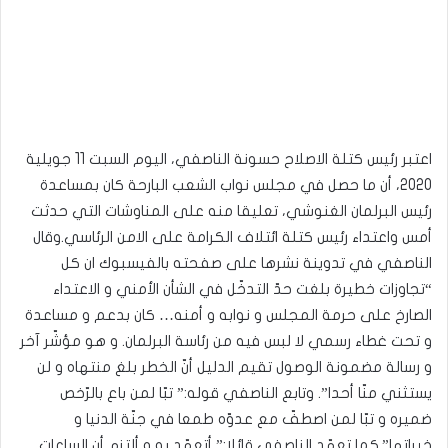
اعتبر رئيس كتلة الاصلاح حسونة الناصفي، اليوم السبت 11 جويلية
2020، أن ما حصل في مجلس نواب الشعب البارحة كان بمساعدة
رئيس البرلمان الغنوشي، تعليقا منه على المناوشات التي حدثت
أمس واعتداء رئيس كتلة ائتلاف الكرامة على الامن الرئاسي.وقال
الناصفي في تدوينة نشرها على صفحته بالفيسبوك ان كل
“تجاوزات خطيرة بلغت حدّ التدخّل في الشأن الأمني و الاعتداء
الصارخ على حرمة المجلس و نوابه و أمنه… كان بدعم و مساعدة
و تحت غطاء رسمي لا لبس فيه من رئاسة البرلمان. و هو مؤشّر آخر
و رسالة مضمونة الوصول تقيم الدليل أنّ الخطر بلغ منتهاه و لن
يستثني منّا أحدا”. وتابع الناصفي قوله:” تبّا لمن باع بالرّخص
ضميره و تبّا لمن اصطفّ مع عدوّه طمعا في جنّة الدنيا و
خيراتها”.كما تعهّد الناصفي قائلا:” أتعهّد به و ألتزم أن الساعات