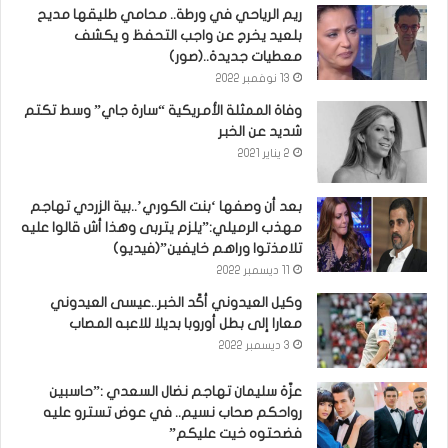
ريم الرياحي في ورطة.. محامي طليقها مديح
بلعيد يخرج عن واجب التحفظ و يكشف
معطيات جديدة..(صور)
13 نوفمبر 2022
وفاة الممثلة الأمريكية “سارة جاي” وسط تكتم
شديد عن الخبر
2 يناير 2021
بعد أن وصفها ‘بنت الكوري’..بية الزردي تهاجم
مهذب الرميلي:”يلزم يتربى وهذا أش قالوا عليه
تلامذتوا وراهم خايفين”(فيديو)
11 ديسمبر 2022
وكيل العيدوني أكّد الخبر..عيسى العيدوني
معارا إلى بطل أوروبا بديلا للاعبه المصاب
3 ديسمبر 2022
عزّة سليمان تهاجم نضال السعدي :”حاسبين
رواحكم صحاب نسيم.. في عوض تسترو عليه
فضحتوه خيت عليكم”