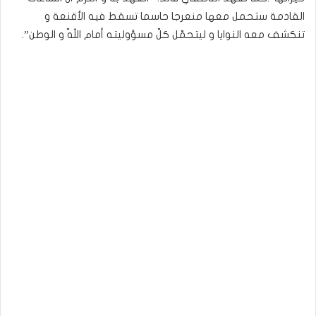
القادمة ستحمل معها منعرجا حاسما تسقط فيه الأقنعة و
تنكشف معه النوايا و ليتحمّل كلّ مسؤوليته أمام اللّه و الوطن”.