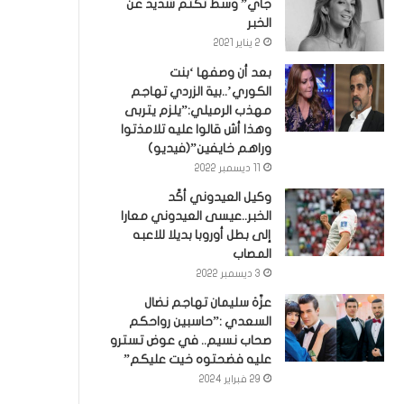
جاي” وسط تكتم شديد عن
الخبر
2 يناير 2021
بعد أن وصفها ‘بنت
الكوري’..بية الزردي تهاجم
مهذب الرميلي:”يلزم يتربى
وهذا أش قالوا عليه تلامذتوا
وراهم خايفين”(فيديو)
11 ديسمبر 2022
وكيل العيدوني أكّد
الخبر..عيسى العيدوني معارا
إلى بطل أوروبا بديلا للاعبه
المصاب
3 ديسمبر 2022
عزّة سليمان تهاجم نضال
السعدي :”حاسبين رواحكم
صحاب نسيم.. في عوض تسترو
عليه فضحتوه خيت عليكم”
29 فبراير 2024