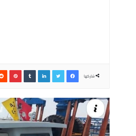
فيسبوك
تويتر
لينكدإن
بينتير
شاركها
أق