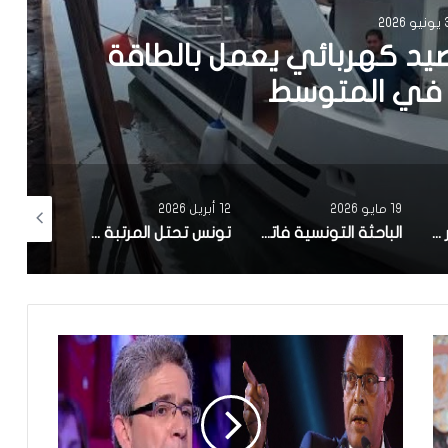
202
يد كهربائي يعمل بالطاقة
في المتوسط
19 مايو 2026
12 أبريل 2026
10 أبريل 2026
مصحة معهد البصر والشبكية بالبحيرة 1 تقوم باجراء اكثر من 50 عملية جراحية لازالة الماء الابيض مجانا لفائدة عدد من اهالي قفصة
الباحثة التونسية فاتن المولدي تنجح في الحصول على براءة اختراع في الولايات المتحدة الأمريكية، وذلك بعد ابتكارها محركاً هجيناً ثورياً
تونس تحتل المرتبة الاولى افريقيا من حيث عدد النساء المطورات للبرمجيات