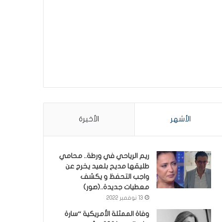
الأشهر
الأخيرة
ريم الرياحي في ورطة.. محامي
طليقها مديح بلعيد يخرج عن
واجب التحفظ و يكشف
معطيات جديدة..(صور)
13 نوفمبر 2022
وفاة الممثلة الأمريكية “سارة