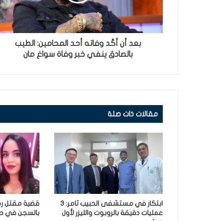
بعد أن أكّد وفاته أحد المحامين: الطيب
بالصادق ينفي خبر وفاة سواغ مان
مقالات ذات صلة
ابتكار في مستشفى الحبيب ثامر: 3
قضية مقتل رح
عمليات دقيقة بالروبوت والليزر لأول
بالسجن في حق 3 أش