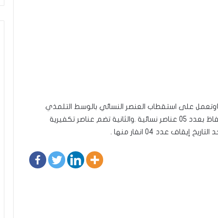
مي)وتعمل على استقطاب العنصر النسائي بالوسط التلمذي
والطلابي تنشط بين ولايتي القيروان والمهدية والاحتفاظ بعدد 05 عناصر نسائية .والثانية تضم عناصر تكفيرية
اف عدد 04 انفار منها .