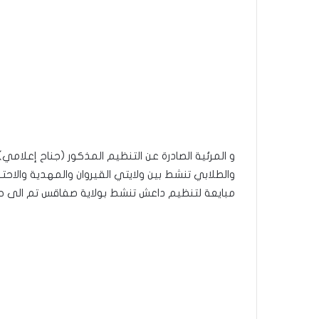
و المرئية الصادرة عن التنظيم المذكور (جناح إعلا
مبايعة لتنظيم داعش تنشط بولاية صفاقس تم الى حد التاريخ إيق