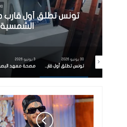
30 يونيو 6
تونس تطلق أول قارب ص
الشمسية 
30 يونيو 2026
3 يونيو 2026
بتمويل من البنك الاوروبي للاستثمار شركة ‘نقل تونس’ توقّع عقد اقتناء 18 عربة قطار جديدة من الصين لفائدة خط TGM
تونس تطلق أول قارب صيد كهربائي يعمل بالطاقة الشمسية في المتوسط