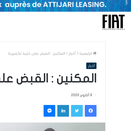
الرئيسية
/
أخبار
/
المكنين : القبض على خلية تكفيرية
أخبار
المكنين : القبض عل
9 أكتوبر 2020
فيسبوك
تويتر
لينكدإن
ماسنجر