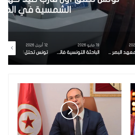
في المتوسط
19 مايو 2026
12 أبريل 2026
10 أبريل 2026
مصحة معهد البصر والشبكية بالبحيرة 1 تقوم باجراء اكثر من 50 عملية جراحية لازالة الماء الابيض مجانا لفائدة عدد من اهالي قفصة
الباحثة التونسية فاتن المولدي تنجح في الحصول على براءة اختراع في الولايات المتحدة الأمريكية، وذلك بعد ابتكارها محركاً هجيناً ثورياً
تونس تحتل المرتبة الاولى افريقيا من حيث عدد النساء المطورات للبرمجيات