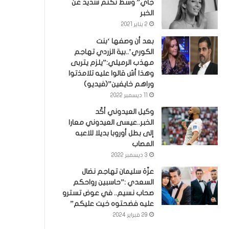
جاي” وسط تكتم شديد عن
الخبر
2 يناير 2021
بعد أن وصفها ‘بنت
الكوري’..بية الزردي تهاجم
مهذب الرميلي:”يلزم يتربى
وهذا أش قالوا عليه تلامذتوا
وراهم خايفين”(فيديو)
11 ديسمبر 2022
وكيل العيدوني أكّد
الخبر..عيسى العيدوني معارا
إلى بطل أوروبا بديلا للاعبه
المصاب
3 ديسمبر 2022
عزّة سليمان تهاجم نضال
السعدي :”حاسبين رواحكم
صحاب نسيم.. في عوض تسترو
عليه فضحتوه خيت عليكم”
29 فبراير 2024