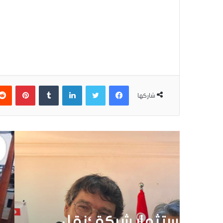
فيسبوك
تويتر
لينكدإن
بينتير
شاركها
أق
30 يونيو 6
تونس تطلق أول قارب ص