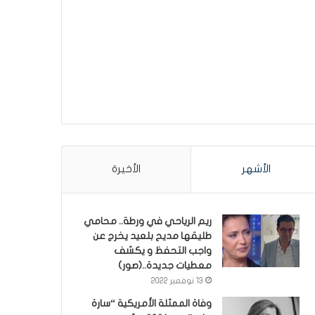
الأشهر
الأخيرة
ريم الرياحي في ورطة.. محامي
طليقها مديح بلعيد يخرج عن
واجب التحفظ و يكشف
معطيات جديدة..(صور)
13 نوفمبر 2022
وفاة الممثلة الأمريكية “سارة