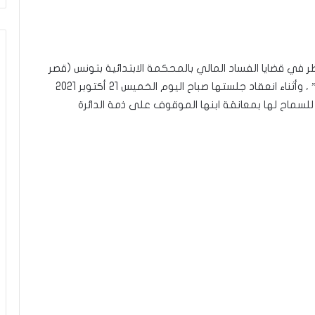
ظر في قضايا الفساد المالي بالمحكمة الابتدائية بتونس (قصر
العدالة بالعاصمة)، وفي حركة” استثنائية” و”انسانية” ، وأثناء انعقاد جلستها صباح اليوم الخميس 21 أكتوبر 2021
 للسماح لها بمعانقة ابنها الموقوف على ذمة الدائرة