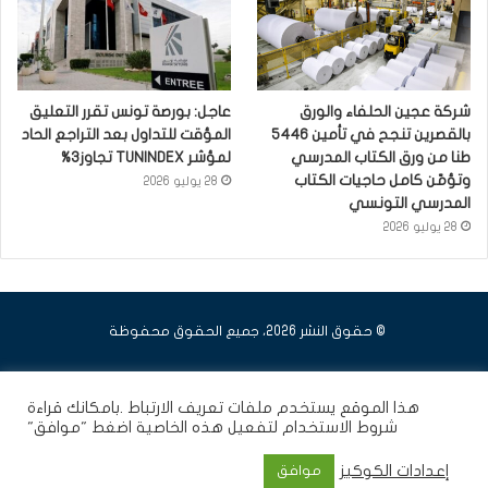
شركة عجين الحلفاء والورق
عاجل: بورصة تونس تقرر التعليق
بالقصرين تنجح في تأمين 5446
المؤقت للتداول بعد التراجع الحاد
طنا من ورق الكتاب المدرسي
لمؤشر TUNINDEX تجاوز3%
وتؤمّن كامل حاجيات الكتاب
28 يوليو 2026
المدرسي التونسي
28 يوليو 2026
© حقوق النشر 2026، جميع الحقوق محفوظة
فيسبوك
يوتيوب
انستقرام
هذا الموقع يستخدم ملفات تعريف الارتباط .بامكانك قراءة
شروط الاستخدام
لتفعيل هذه الخاصية اضغط "موافق"
إعدادات الكوكيز
موافق