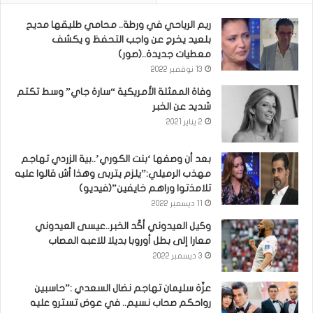
ريم الرياحي في ورطة.. محامي طليقها مديح
بلعيد يخرج عن واجب التحفظ و يكشف
معطيات جديدة..(صور)
13 نوفمبر 2022
وفاة الممثلة الأمريكية “سارة جاي” وسط تكتم
شديد عن الخبر
2 يناير 2021
بعد أن وصفها ‘بنت الكوري’..بية الزردي تهاجم
مهذب الرميلي:”يلزم يتربى وهذا أش قالوا عليه
تلامذتوا وراهم خايفين”(فيديو)
11 ديسمبر 2022
وكيل العيدوني أكّد الخبر..عيسى العيدوني
معارا إلى بطل أوروبا بديلا للاعبه المصاب
3 ديسمبر 2022
عزّة سليمان تهاجم نضال السعدي :”حاسبين
رواحكم صحاب نسيم.. في عوض تسترو عليه