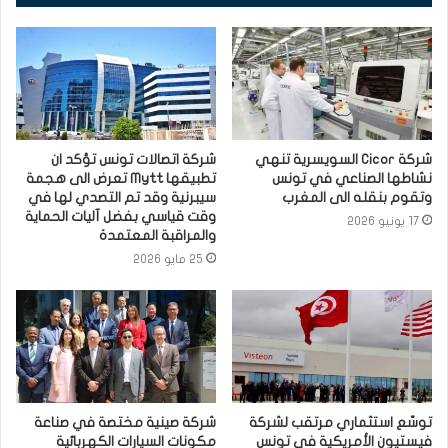
شركة Cicor السويسرية تنهي
شركة اتصالات تونس تؤكد ان
نشاطها الصناعي في تونس
تطبيقها Mytt تعرض الى هجمة
وتقوم بنقله الى المغرب
سيبرنية وقد تم التصدي لها في
وقت قياسي بفضل آليات الحماية
17 يونيو 2026
والمراقبة المعتمدة
25 مايو 2026
توسّع استثماري مرتقب لشركة
شركة صينية مختصة في صناعة
فيستيون الأمريكية في تونس
مكونات السيارات الكهربائية