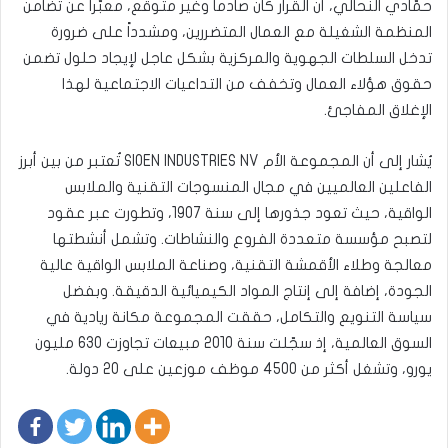
حمّادي النحالي، أن القرار كان صادماً وغير متوقع، معبّراً عن تضامن
المنظمة الشغيلة مع العمال المتضررين، ومشدداً على ضرورة
تدخل السلطات الجهوية والمركزية بشكل عاجل لإيجاد حلول تضمن
حقوق هؤلاء العمال وتخفف من التداعيات الاجتماعية لهذا
الإغلاق المفاجئ.
يُشار إلى أن المجموعة الأم SIOEN INDUSTRIES NV تُعتبر من بين أبرز
الفاعلين العالميين في مجال المنسوجات التقنية والملابس
الواقية، حيث تعود جذورها إلى سنة 1907، وتطورت عبر عقود
لتصبح مؤسسة متعددة الفروع والنشاطات. وتشمل أنشطتها
معالجة وطلاء الأقمشة التقنية، وصناعة الملابس الواقية عالية
الجودة، إضافة إلى إنتاج المواد الكيميائية الدقيقة. وبفضل
سياسة التنويع والتكامل، حققت المجموعة مكانة ريادية في
السوق العالمية، إذ سجّلت سنة 2010 مبيعات تجاوزت 630 مليون
يورو، وتشغل أكثر من 4500 موظف موزعين على 20 دولة.