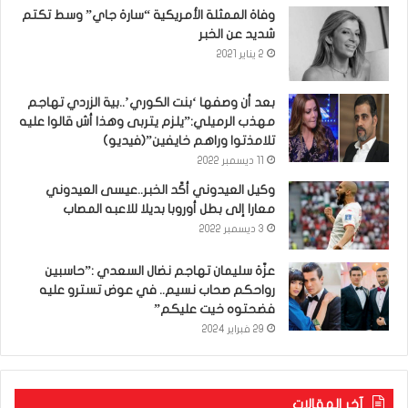
وفاة الممثلة الأمريكية “سارة جاي” وسط تكتم
شديد عن الخبر
2 يناير 2021
بعد أن وصفها ‘بنت الكوري’..بية الزردي تهاجم
مهذب الرميلي:”يلزم يتربى وهذا أش قالوا عليه
تلامذتوا وراهم خايفين”(فيديو)
11 ديسمبر 2022
وكيل العيدوني أكّد الخبر..عيسى العيدوني
معارا إلى بطل أوروبا بديلا للاعبه المصاب
3 ديسمبر 2022
عزّة سليمان تهاجم نضال السعدي :”حاسبين
رواحكم صحاب نسيم.. في عوض تسترو عليه
فضحتوه خيت عليكم”
29 فبراير 2024
آخر المقالات