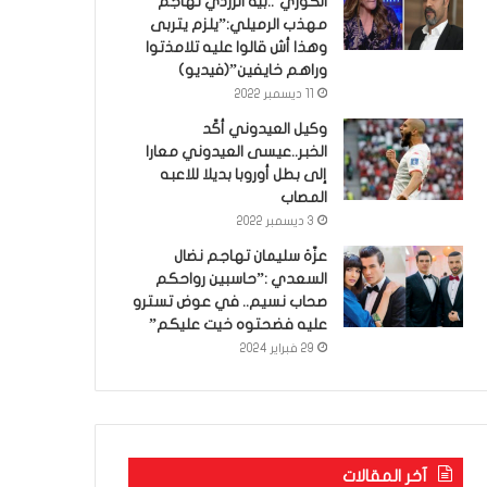
الكوري’..بية الزردي تهاجم
مهذب الرميلي:”يلزم يتربى
وهذا أش قالوا عليه تلامذتوا
وراهم خايفين”(فيديو)
11 ديسمبر 2022
وكيل العيدوني أكّد
الخبر..عيسى العيدوني معارا
إلى بطل أوروبا بديلا للاعبه
المصاب
3 ديسمبر 2022
عزّة سليمان تهاجم نضال
السعدي :”حاسبين رواحكم
صحاب نسيم.. في عوض تسترو
عليه فضحتوه خيت عليكم”
29 فبراير 2024
آخر المقالات