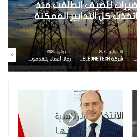
DELTE الألمانية المتخصصة في الصناعات
 تونس لإقامة أول موقع إنتاج
رج ألمانيا
13 يوليو 2026
2 يوليو 2026
30 يونيو 2026
شركة ELEONETECH التابعة لـلمجمع الصناعي التونسي OneTech تتحصل على الشهادة الدولية MSI 20000
رجال أعمال يتقدمون بمطالب صلح إلى اللجنة الوطنية للصلح الجزائي تتضمن مبالغ مالية ومشاريع في المناطق الداخلية
الصناعات الغذائية التونسية تتألق عالميًا: من بين 50 مؤسسة من 20 دولة.. مجموعة SFBT تحصد جائزة COFICERT وEuronext في باريس