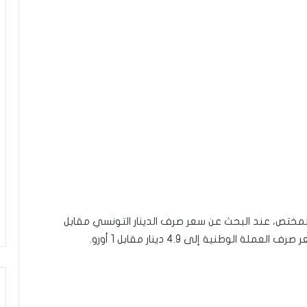
ر محرك “غوغول” نقلا عن موقع Morningstar المختص، عند البحث عن سعر صرف الدينار التونسي مقابل
الوطنية إلى 4.9 دينار مقابل 1 أورو.