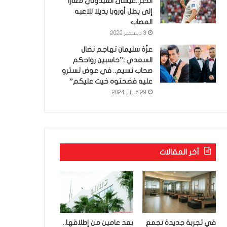
الخبر..عيسى العيدوني معارا
إلى بطل أوروبا بديلا للاعبه
المصاب
3 ديسمبر 2022
عزّة سليمان تهاجم نضال
السعدي :”حاسبين رواحكم
صحاب نسيم.. في عوض تسترو
عليه فضحتوه خيت عليكم”
29 فبراير 2024
آخر المقالات
في تجربة جديدة تجمع
بعد عامين من إطلاقها..