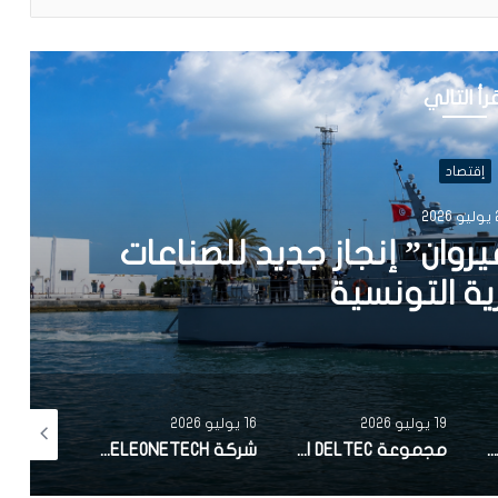
رأ التالي
إقتصاد
202
حضيرات للصيف انطلقت منذ
16 يوليو 2026
13 يوليو 2026
2 يوليو 2026
مجموعة DELTEC الألمانية المتخصصة في الصناعات الإلكترونية تعلن اختيار تونس لإقامة أول موقع إنتاج لها خارج ألمانيا
شركة ELEONETECH التابعة لـلمجمع الصناعي التونسي OneTech تتحصل على الشهادة الدولية MSI 20000
رجال أعمال يتقدمون بمطالب صلح إلى اللجنة الوطنية للصلح الجزائي تتضمن مبالغ مالية ومشاريع في المناطق الداخلية