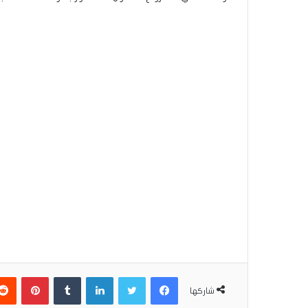
فيسبوك
تويتر
لينكدإن
بينتير
شاركها