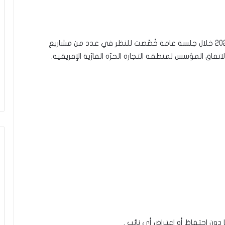
صادق مجلس نواب الشعب اليوم الاربعاء 22 جويلية 2020 خلال جلسة عامة خُصّصت للنظر في عدد من مشاريع
اق المؤسس لمنطقة التجارة الحرّة القارّية الإفريقية.