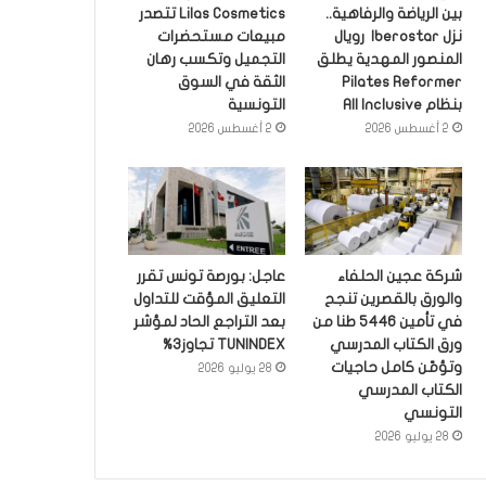
بين الرياضة والرفاهية..
Lilas Cosmetics تتصدر
نزل Iberostar رويال
مبيعات مستحضرات
المنصور المهدية يطلق
التجميل وتكسب رهان
Pilates Reformer
الثقة في السوق
بنظام All Inclusive
التونسية
2 أغسطس 2026
2 أغسطس 2026
شركة عجين الحلفاء
عاجل: بورصة تونس تقرر
والورق بالقصرين تنجح
التعليق المؤقت للتداول
في تأمين 5446 طنا من
بعد التراجع الحاد لمؤشر
ورق الكتاب المدرسي
TUNINDEX تجاوز3%
وتؤمّن كامل حاجيات
28 يوليو 2026
الكتاب المدرسي
التونسي
28 يوليو 2026