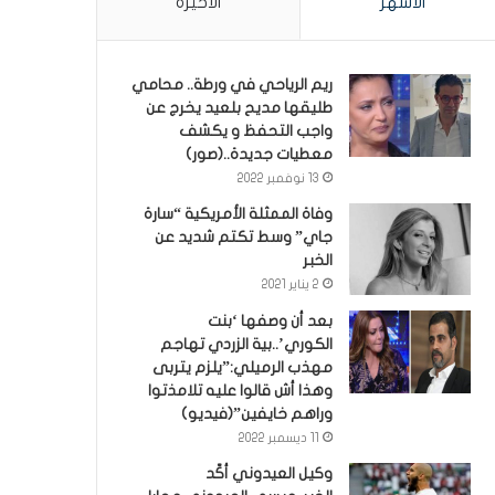
الأشهر
الأخيرة
ريم الرياحي في ورطة.. محامي
طليقها مديح بلعيد يخرج عن
واجب التحفظ و يكشف
معطيات جديدة..(صور)
13 نوفمبر 2022
وفاة الممثلة الأمريكية “سارة
جاي” وسط تكتم شديد عن
الخبر
2 يناير 2021
بعد أن وصفها ‘بنت
الكوري’..بية الزردي تهاجم
مهذب الرميلي:”يلزم يتربى
وهذا أش قالوا عليه تلامذتوا
وراهم خايفين”(فيديو)
11 ديسمبر 2022
وكيل العيدوني أكّد