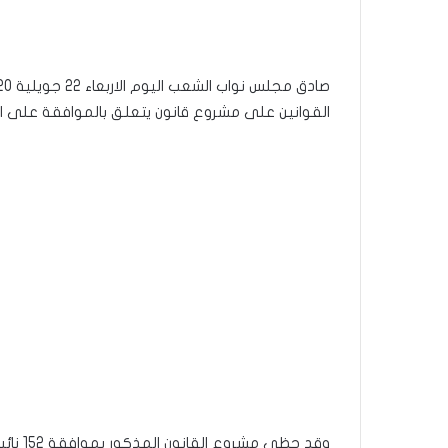
القوانين على مشروع قانون يتعلق بالموافقة على الاتف
وقد حظي مشروع القانون المذكور بموافقة 152 نائبا دون احتفاظ أو اعتراض أي نائب .