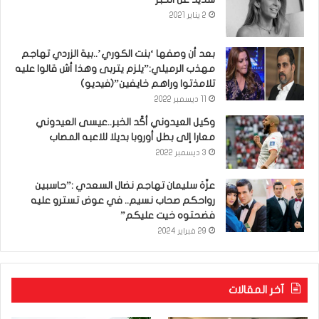
2 يناير 2021
بعد أن وصفها ‘بنت الكوري’..بية الزردي تهاجم
مهذب الرميلي:”يلزم يتربى وهذا أش قالوا عليه
تلامذتوا وراهم خايفين”(فيديو)
11 ديسمبر 2022
وكيل العيدوني أكّد الخبر..عيسى العيدوني
معارا إلى بطل أوروبا بديلا للاعبه المصاب
3 ديسمبر 2022
عزّة سليمان تهاجم نضال السعدي :”حاسبين
رواحكم صحاب نسيم.. في عوض تسترو عليه
فضحتوه خيت عليكم”
29 فبراير 2024
آخر المقالات