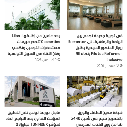
في تجربة جديدة تجمع بين
بعد عامين من إطلاقها.. Lilas
الرياضة والرفاهية.. نزل Iberostar
Cosmetics تتصدر مبيعات
رويال المنصور المهدية يطلق
مستحضرات التجميل وتكسب
Pilates Reformer بنظام All
رهان الثقة في السوق التونسية
Inclusive
2 أغسطس 2026
2 أغسطس 2026
شركة عجين الحلفاء والورق
عاجل: بورصة تونس تقرر التعليق
بالقصرين تنجح في تأمين 5446
المؤقت للتداول بعد التراجع الحاد
طنا من ورق الكتاب المدرسي
لمؤشر TUNINDEX تجاوز3%