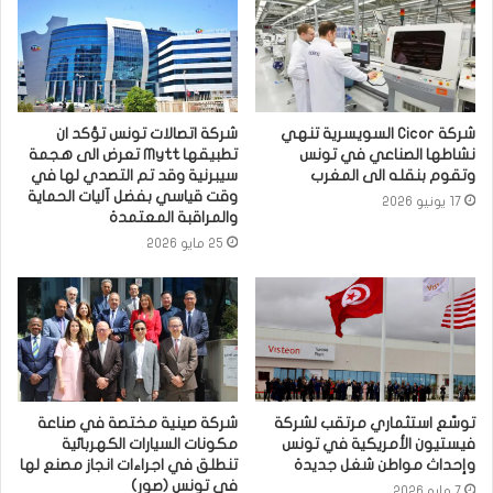
شركة Cicor السويسرية تنهي
شركة اتصالات تونس تؤكد ان
نشاطها الصناعي في تونس
تطبيقها Mytt تعرض الى هجمة
وتقوم بنقله الى المغرب
سيبرنية وقد تم التصدي لها في
وقت قياسي بفضل آليات الحماية
17 يونيو 2026
والمراقبة المعتمدة
25 مايو 2026
توسّع استثماري مرتقب لشركة
شركة صينية مختصة في صناعة
فيستيون الأمريكية في تونس
مكونات السيارات الكهربائية
وإحداث مواطن شغل جديدة
تنطلق في اجراءات انجاز مصنع لها
في تونس (صور)
7 مايو 2026