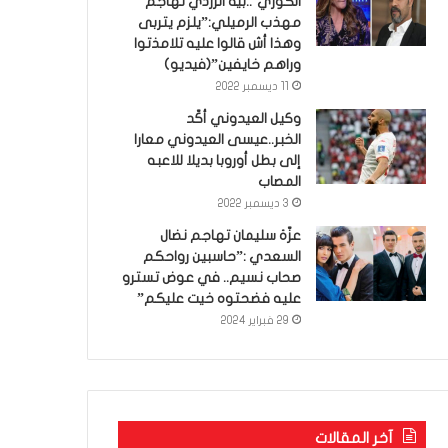
الكوري’..بية الزردي تهاجم
مهذب الرميلي:”يلزم يتربى
وهذا أش قالوا عليه تلامذتوا
وراهم خايفين”(فيديو)
11 ديسمبر 2022
وكيل العيدوني أكّد
الخبر..عيسى العيدوني معارا
إلى بطل أوروبا بديلا للاعبه
المصاب
3 ديسمبر 2022
عزّة سليمان تهاجم نضال
السعدي :”حاسبين رواحكم
صحاب نسيم.. في عوض تسترو
عليه فضحتوه خيت عليكم”
29 فبراير 2024
آخر المقالات