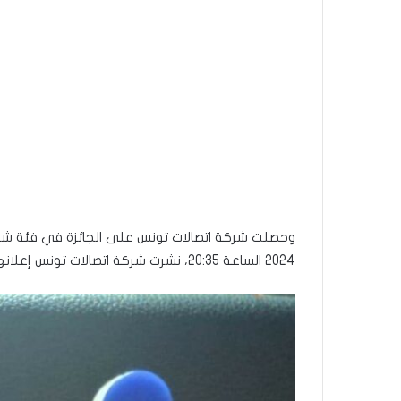
2024 الساعة 20:35، نشرت شركة اتصالات تونس إعلانها بمناسبة رمضان 2024، بعنوان “بمليوني شهار”.