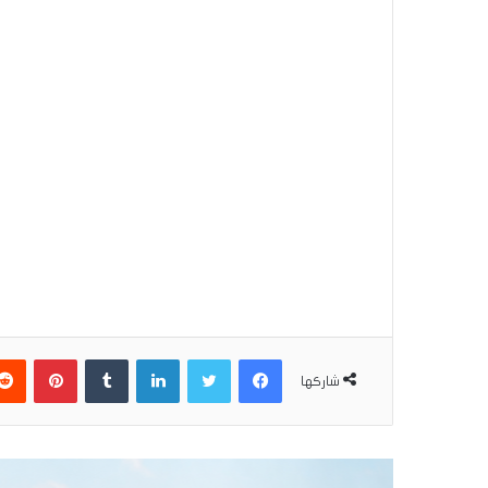
فيسبوك
تويتر
لينكدإن
بينتير
شاركها