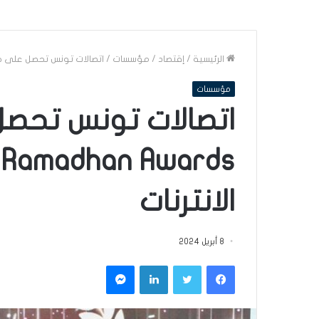
الرئيسية
/
إقتصاد
/
مؤسسات
/
اتصالات تونس تحصل على جائزة Pub&Co Ramadhan Awards فئة الاتصالات وخدم
مؤسسات
s
الانترنات
8 أبريل 2024
فيسبوك
تويتر
لينكدإن
ماسنجر