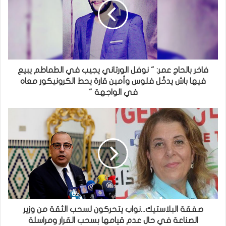
فاخر بالحاج عمر: " نوفل الورتاني يجيب في الطماطم يبيع
فيها باش يدخّل فلوس وأمين قارة يحط الكرونيكور معاه
في الواجهة "
صفقة البلاستيك...نواب يتحركون لسحب الثقة من وزير
الصناعة في حال عدم قيامها بسحب القرار ومراسلة