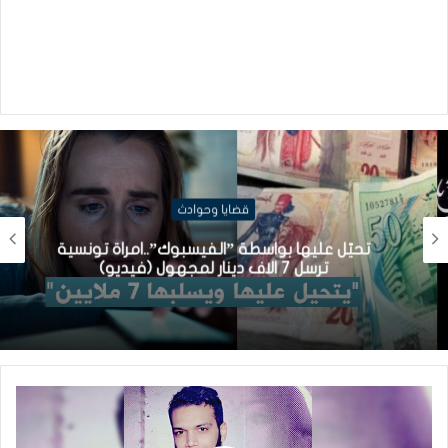
قضايا وحوادث
تحيّل عليها بواسطة ”الفيسبوك”..امراة تونسية
ترسل 7 الاف دينار لمجهول (فيديو)