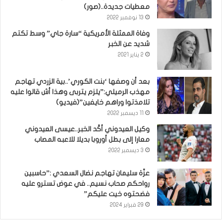
معطيات جديدة..(صور)
13 نوفمبر 2022
وفاة الممثلة الأمريكية “سارة جاي” وسط تكتم
شديد عن الخبر
2 يناير 2021
بعد أن وصفها ‘بنت الكوري’..بية الزردي تهاجم
مهذب الرميلي:”يلزم يتربى وهذا أش قالوا عليه
تلامذتوا وراهم خايفين”(فيديو)
11 ديسمبر 2022
وكيل العيدوني أكّد الخبر..عيسى العيدوني
معارا إلى بطل أوروبا بديلا للاعبه المصاب
3 ديسمبر 2022
عزّة سليمان تهاجم نضال السعدي :”حاسبين
رواحكم صحاب نسيم.. في عوض تسترو عليه
فضحتوه خيت عليكم”
29 فبراير 2024