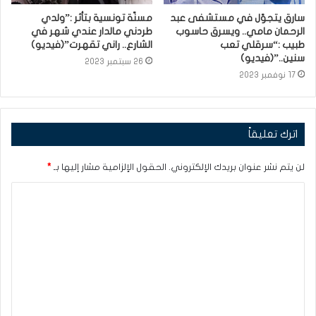
سارق يتجوّل في مستشفى عبد
مسنّة تونسية بتأثر :”ولدي
الرحمان مامي.. ويسرق حاسوب
طردني مالدار عندي شهر في
طبيب :“سرقلي تعب
الشارع.. راني تقهرت”(فيديو)
سنين..”(فيديو)
26 سبتمبر 2023
17 نوفمبر 2023
اترك تعليقاً
لن يتم نشر عنوان بريدك الإلكتروني.
الحقول الإلزامية مشار إليها بـ
*
ا
ل
ت
ع
ل
ي