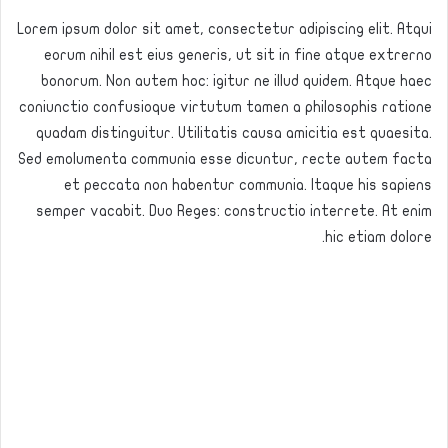
Lorem ipsum dolor sit amet, consectetur adipiscing elit. Atqui
eorum nihil est eius generis, ut sit in fine atque extrerno
bonorum. Non autem hoc: igitur ne illud quidem. Atque haec
coniunctio confusioque virtutum tamen a philosophis ratione
quadam distinguitur. Utilitatis causa amicitia est quaesita.
Sed emolumenta communia esse dicuntur, recte autem facta
et peccata non habentur communia. Itaque his sapiens
semper vacabit. Duo Reges: constructio interrete. At enim
hic etiam dolore.