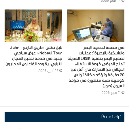
14 مايو 2026
في مصحة لمعهد البصر
نابل تطلق «طريق النارنج – Zahr
والشبكية بالبحيرة1: عمليات
Nabeul Tour»: عرض سياحي
تصحيح البصر بتقنية LASIK الحديثة
جديد في خدمة تثمين المجال
تمنح المرضى فرصة الاستغناء
الترابي، يقوده الفاعلون المحليون
النهائي عن النظارات في أقل من
23 أبريل 2026
20 دقيقة وتؤكد مكانة تونس
كوجهة طبية متطورة في جراحة
العيون (صور)
11 مايو 2026
اترك تعليقاً