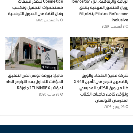
الرياضة والرفاهية.. نزل Iberostar
Cosmetics تتصدر مبيعات
رويال المنصور المهدية يطلق
مستحضرات التجميل وتكسب
Pilates Reformer بنظام All
رهان الثقة في السوق التونسية
Inclusive
2 أغسطس 2026
2 أغسطس 2026
شركة عجين الحلفاء والورق
عاجل: بورصة تونس تقرر التعليق
بالقصرين تنجح في تأمين 5446
المؤقت للتداول بعد التراجع الحاد
طنا من ورق الكتاب المدرسي
لمؤشر TUNINDEX تجاوز3%
وتؤمّن كامل حاجيات الكتاب
28 يوليو 2026
المدرسي التونسي
28 يوليو 2026