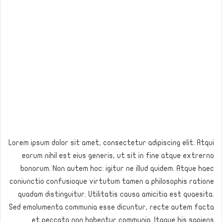
Lorem ipsum dolor sit amet, consectetur adipiscing elit. Atqui
eorum nihil est eius generis, ut sit in fine atque extrerno
bonorum. Non autem hoc: igitur ne illud quidem. Atque haec
coniunctio confusioque virtutum tamen a philosophis ratione
quadam distinguitur. Utilitatis causa amicitia est quaesita.
Sed emolumenta communia esse dicuntur, recte autem facta
et peccata non habentur communia. Itaque his sapiens