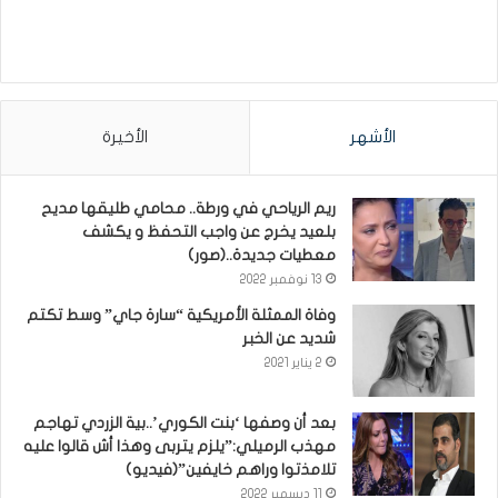
الأشهر
الأخيرة
ريم الرياحي في ورطة.. محامي طليقها مديح
بلعيد يخرج عن واجب التحفظ و يكشف
معطيات جديدة..(صور)
13 نوفمبر 2022
وفاة الممثلة الأمريكية “سارة جاي” وسط تكتم
شديد عن الخبر
2 يناير 2021
بعد أن وصفها ‘بنت الكوري’..بية الزردي تهاجم
مهذب الرميلي:”يلزم يتربى وهذا أش قالوا عليه
تلامذتوا وراهم خايفين”(فيديو)
11 ديسمبر 2022