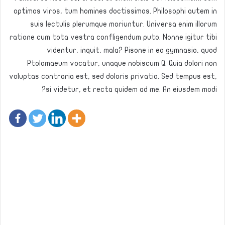
optimos viros, tum homines doctissimos. Philosophi autem in
suis lectulis plerumque moriuntur. Universa enim illorum
ratione cum tota vestra confligendum puto. Nonne igitur tibi
videntur, inquit, mala? Pisone in eo gymnasio, quod
Ptolomaeum vocatur, unaque nobiscum Q. Quia dolori non
voluptas contraria est, sed doloris privatio. Sed tempus est,
si videtur, et recta quidem ad me. An eiusdem modi?