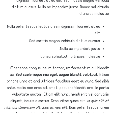
dignissim laoreet at eu elit. Sed mattis magna vehicula
dictum cursus. Nulla ac imperdiet justo. Donec sollicitudin
ultricies molestie.
Nulla pellentesque lectus a sem dignissim laoreet at eu
elit.
Sed mattis magna vehicula dictum cursus.
Nulla ac imperdiet justo.
Donec sollicitudin ultricies molestie.
Maecenas congue ipsum tortor, ut fermentum dui blandit
ac.
Sed scelerisque nisi eget augue blandit volutpat.
Etiam
ornare urna at orci ultrices faucibus eget eu nunc. Sed nibh
ante, mollis non eros sit amet, posuere blandit orci. In porta
vulputate auctor. Etiam elit nunc, hendrerit vel convallis
aliquet, iaculis a metus. Cras vitae quam elit.
In quis elit et
nibh condimentum ultrices at nec elit
. Duis pellentesque lorem