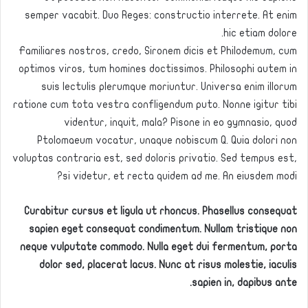
semper vacabit. Duo Reges: constructio interrete. At enim
hic etiam dolore.
Familiares nostros, credo, Sironem dicis et Philodemum, cum
optimos viros, tum homines doctissimos. Philosophi autem in
suis lectulis plerumque moriuntur. Universa enim illorum
ratione cum tota vestra confligendum puto. Nonne igitur tibi
videntur, inquit, mala? Pisone in eo gymnasio, quod
Ptolomaeum vocatur, unaque nobiscum Q. Quia dolori non
voluptas contraria est, sed doloris privatio. Sed tempus est,
si videtur, et recta quidem ad me. An eiusdem modi?
Curabitur cursus et ligula ut rhoncus. Phasellus consequat
sapien eget consequat condimentum. Nullam tristique non
neque vulputate commodo. Nulla eget dui fermentum, porta
dolor sed, placerat lacus. Nunc at risus molestie, iaculis
sapien in, dapibus ante.