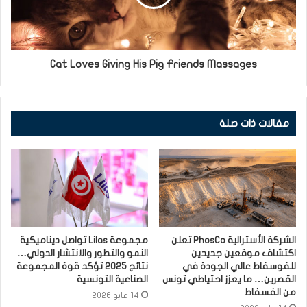
Cat Loves Giving His Pig Friends Massages
مقالات ذات صلة
الشركة الأسترالية PhosCo تعلن
مجموعة Lilas تواصل ديناميكية
اكتشاف موقعين جديدين
النمو والتطور والانتشار الدولي…
للفوسفاط عالي الجودة في
نتائج 2025 تؤكد قوة المجموعة
القصرين… ما يعزز احتياطي تونس
الصناعية التونسية
من الفسفاط
14 مايو 2026