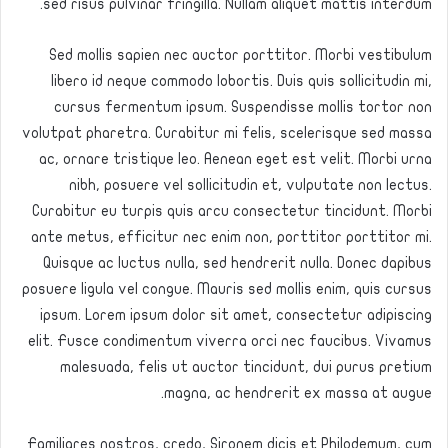
sed risus pulvinar fringilla. Nullam aliquet mattis interdum.
Sed mollis sapien nec auctor porttitor. Morbi vestibulum
libero id neque commodo lobortis. Duis quis sollicitudin mi,
cursus fermentum ipsum. Suspendisse mollis tortor non
volutpat pharetra. Curabitur mi felis, scelerisque sed massa
ac, ornare tristique leo. Aenean eget est velit. Morbi urna
nibh, posuere vel sollicitudin et, vulputate non lectus.
Curabitur eu turpis quis arcu consectetur tincidunt. Morbi
ante metus, efficitur nec enim non, porttitor porttitor mi.
Quisque ac luctus nulla, sed hendrerit nulla. Donec dapibus
posuere ligula vel congue. Mauris sed mollis enim, quis cursus
ipsum. Lorem ipsum dolor sit amet, consectetur adipiscing
elit. Fusce condimentum viverra orci nec faucibus. Vivamus
malesuada, felis ut auctor tincidunt, dui purus pretium
magna, ac hendrerit ex massa at augue.
Familiares nostros, credo, Sironem dicis et Philodemum, cum