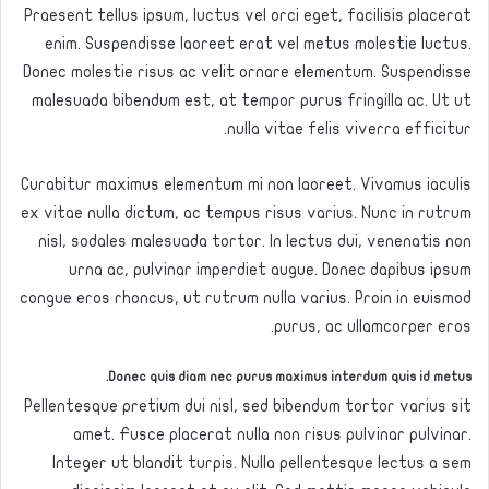
Praesent tellus ipsum, luctus vel orci eget, facilisis placerat
enim. Suspendisse laoreet erat vel metus molestie luctus.
Donec molestie risus ac velit ornare elementum. Suspendisse
malesuada bibendum est, at tempor purus fringilla ac. Ut ut
nulla vitae felis viverra efficitur.
Curabitur maximus elementum mi non laoreet. Vivamus iaculis
ex vitae nulla dictum, ac tempus risus varius. Nunc in rutrum
nisl, sodales malesuada tortor. In lectus dui, venenatis non
urna ac, pulvinar imperdiet augue. Donec dapibus ipsum
congue eros rhoncus, ut rutrum nulla varius. Proin in euismod
purus, ac ullamcorper eros.
Donec quis diam nec purus maximus interdum quis id metus.
Pellentesque pretium dui nisl, sed bibendum tortor varius sit
amet. Fusce placerat nulla non risus pulvinar pulvinar.
Integer ut blandit turpis. Nulla pellentesque lectus a sem