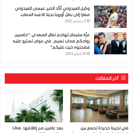
وكيل العيدوني أكّد الخبر..عيسى العيدوني
معارا إلى بطل أوروبا بديلا للاعبه المصاب
3 ديسمبر 2022
عزّة سليمان تهاجم نضال السعدي :”حاسبين
رواحكم صحاب نسيم.. في عوض تسترو عليه
فضحتوه خيت عليكم”
29 فبراير 2024
آخر المقالات
في تجربة جديدة تجمع بين
بعد عامين من إطلاقها.. Lilas