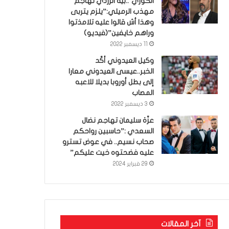
الكوري’..بية الزردي تهاجم
مهذب الرميلي:”يلزم يتربى
وهذا أش قالوا عليه تلامذتوا
وراهم خايفين”(فيديو)
11 ديسمبر 2022
وكيل العيدوني أكّد
الخبر..عيسى العيدوني معارا
إلى بطل أوروبا بديلا للاعبه
المصاب
3 ديسمبر 2022
عزّة سليمان تهاجم نضال
السعدي :”حاسبين رواحكم
صحاب نسيم.. في عوض تسترو
عليه فضحتوه خيت عليكم”
29 فبراير 2024
آخر المقالات