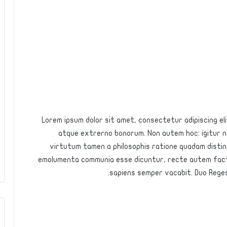
Lorem ipsum dolor sit amet, consectetur adipiscing elit.
atque extrerno bonorum. Non autem hoc: igitur ne
virtutum tamen a philosophis ratione quadam disting
emolumenta communia esse dicuntur, recte autem fact
sapiens semper vacabit. Duo Reges: