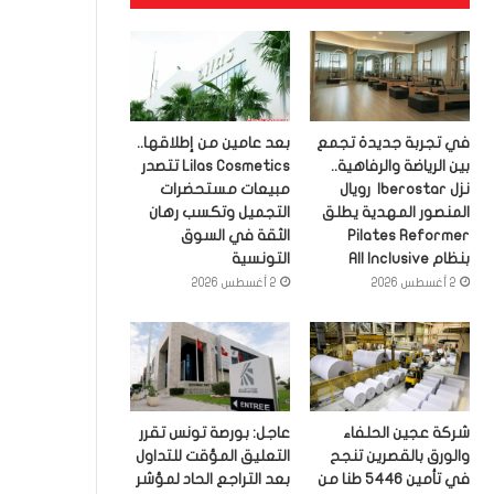
في تجربة جديدة تجمع
بعد عامين من إطلاقها..
بين الرياضة والرفاهية..
Lilas Cosmetics تتصدر
نزل Iberostar رويال
مبيعات مستحضرات
المنصور المهدية يطلق
التجميل وتكسب رهان
Pilates Reformer
الثقة في السوق
بنظام All Inclusive
التونسية
2 أغسطس 2026
2 أغسطس 2026
شركة عجين الحلفاء
عاجل: بورصة تونس تقرر
والورق بالقصرين تنجح
التعليق المؤقت للتداول
في تأمين 5446 طنا من
بعد التراجع الحاد لمؤشر