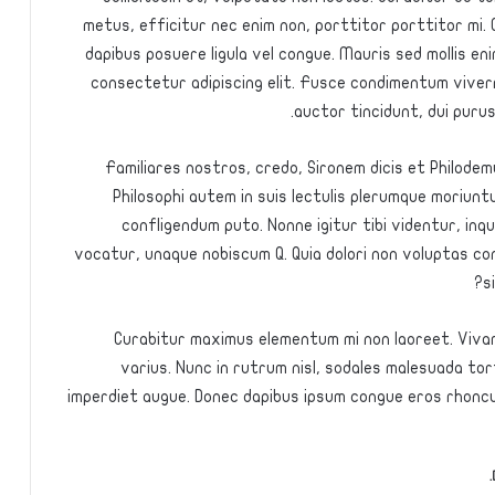
metus, efficitur nec enim non, porttitor porttitor mi. Q
dapibus posuere ligula vel congue. Mauris sed mollis en
consectetur adipiscing elit. Fusce condimentum viverr
auctor tincidunt, dui puru
Familiares nostros, credo, Sironem dicis et Philode
Philosophi autem in suis lectulis plerumque moriunt
confligendum puto. Nonne igitur tibi videntur, inq
vocatur, unaque nobiscum Q. Quia dolori non voluptas con
s
Curabitur maximus elementum mi non laoreet. Vivamu
varius. Nunc in rutrum nisl, sodales malesuada tort
imperdiet augue. Donec dapibus ipsum congue eros rhoncus