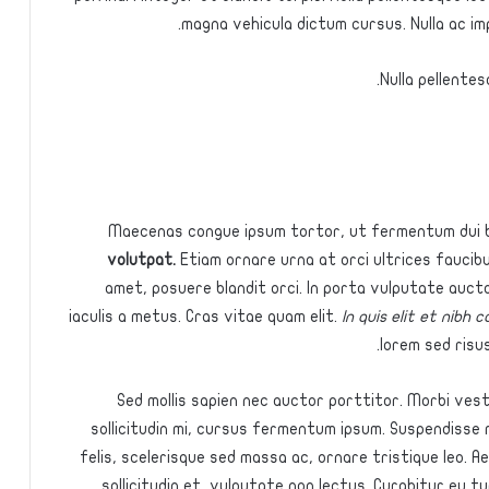
magna vehicula dictum cursus. Nulla ac impe
Nulla pellentes
Maecenas congue ipsum tortor, ut fermentum dui b
volutpat.
Etiam ornare urna at orci ultrices faucibu
amet, posuere blandit orci. In porta vulputate auctor
iaculis a metus. Cras vitae quam elit.
In quis elit et nibh
lorem sed risus
Sed mollis sapien nec auctor porttitor. Morbi vest
sollicitudin mi, cursus fermentum ipsum. Suspendisse 
felis, scelerisque sed massa ac, ornare tristique leo. A
sollicitudin et, vulputate non lectus. Curabitur eu 