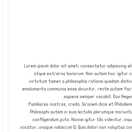
Lorem ipsum dolor sit amet, consectetur adipiscing elit.
atque extrerno bonorum. Non autem hoc: igitur ne
virtutum tamen a philosophis ratione quadam disting
emolumenta communia esse dicuntur, recte autem fact
sapiens semper vacabit. Duo Reges:
Familiares nostros, credo, Sironem dicis et Philode
Philosophi autem in suis lectulis plerumque moriunt
confligendum puto. Nonne igitur tibi videntur, inq
vocatur, unaque nobiscum Q. Quia dolori non voluptas con