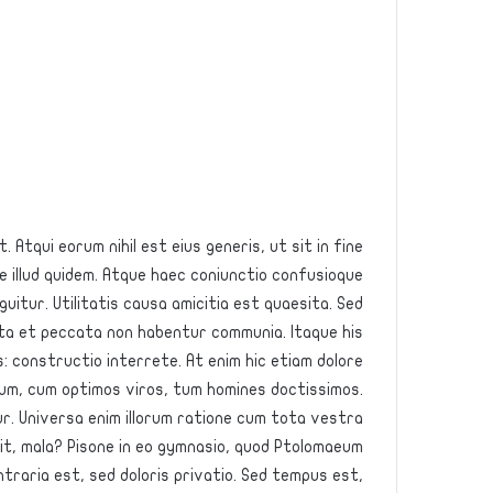
 Atqui eorum nihil est eius generis, ut sit in fine
 illud quidem. Atque haec coniunctio confusioque
uitur. Utilitatis causa amicitia est quaesita. Sed
a et peccata non habentur communia. Itaque his
 constructio interrete. At enim hic etiam dolore.
mum, cum optimos viros, tum homines doctissimos.
ur. Universa enim illorum ratione cum tota vestra
uit, mala? Pisone in eo gymnasio, quod Ptolomaeum
traria est, sed doloris privatio. Sed tempus est,