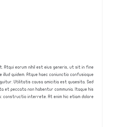
 Atqui eorum nihil est eius generis, ut sit in fine
 illud quidem. Atque haec coniunctio confusioque
uitur. Utilitatis causa amicitia est quaesita. Sed
a et peccata non habentur communia. Itaque his
 constructio interrete. At enim hic etiam dolore.