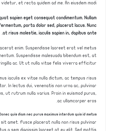
i videtur, et recta quidem ad me. An eiusdem modi?
sequat sapien eget consequat condimentum. Nullam
fermentum, porta dolor sed, placerat lacus. Nunc
at risus molestie, iaculis sapien in, dapibus ante.
 placerat enim. Suspendisse laoreet erat vel metus
lementum. Suspendisse malesuada bibendum est, at
gilla ac. Ut ut nulla vitae felis viverra efficitur.
s iaculis ex vitae nulla dictum, ac tempus risus
or. In lectus dui, venenatis non urna ac, pulvinar
, ut rutrum nulla varius. Proin in euismod purus,
ac ullamcorper eros.
Donec quis diam nec purus maximus interdum quis id metus.
 sit amet. Fusce placerat nulla non risus pulvinar
ctus a sem dignissim laoreet at eu elit. Sed mattis