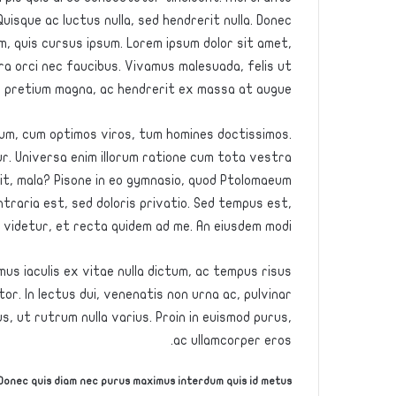
uisque ac luctus nulla, sed hendrerit nulla. Donec
im, quis cursus ipsum. Lorem ipsum dolor sit amet,
a orci nec faucibus. Vivamus malesuada, felis ut
s pretium magna, ac hendrerit ex massa at augue.
mum, cum optimos viros, tum homines doctissimos.
ur. Universa enim illorum ratione cum tota vestra
uit, mala? Pisone in eo gymnasio, quod Ptolomaeum
traria est, sed doloris privatio. Sed tempus est,
i videtur, et recta quidem ad me. An eiusdem modi?
s iaculis ex vitae nulla dictum, ac tempus risus
or. In lectus dui, venenatis non urna ac, pulvinar
, ut rutrum nulla varius. Proin in euismod purus,
ac ullamcorper eros.
Donec quis diam nec purus maximus interdum quis id metus.