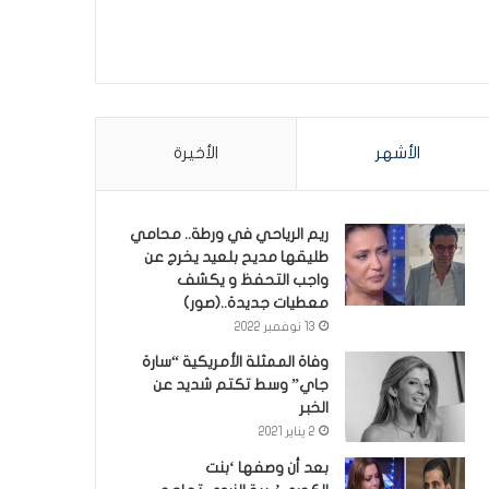
الأشهر
الأخيرة
ريم الرياحي في ورطة.. محامي
طليقها مديح بلعيد يخرج عن
واجب التحفظ و يكشف
معطيات جديدة..(صور)
13 نوفمبر 2022
وفاة الممثلة الأمريكية “سارة
جاي” وسط تكتم شديد عن
الخبر
2 يناير 2021
بعد أن وصفها ‘بنت