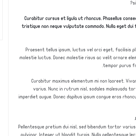
s
Curabitur cursus et ligula ut rhoncus. Phasellus con
tristique non neque vulputate commodo. Nulla eget dui 
Praesent tellus ipsum, luctus vel orci eget, facilisis
molestie luctus. Donec molestie risus ac velit ornare e
tempor purus frin
Curabitur maximus elementum mi non laoreet. Vivamu
varius. Nunc in rutrum nisl, sodales malesuada tort
imperdiet augue. Donec dapibus ipsum congue eros rhoncus
Pellentesque pretium dui nisl, sed bibendum tortor varius
pulvinar. Integer ut blandit turpis. Nulla pellentesque le