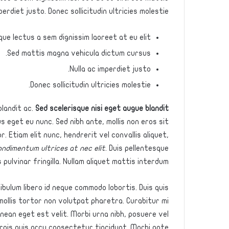
rdiet justo. Donec sollicitudin ultricies molestie.
que lectus a sem dignissim laoreet at eu elit.
Sed mattis magna vehicula dictum cursus.
Nulla ac imperdiet justo.
Donec sollicitudin ultricies molestie.
landit ac.
Sed scelerisque nisi eget augue blandit
s eget eu nunc. Sed nibh ante, mollis non eros sit
. Etiam elit nunc, hendrerit vel convallis aliquet,
 condimentum ultrices at nec elit
. Duis pellentesque
 pulvinar fringilla. Nullam aliquet mattis interdum.
ibulum libero id neque commodo lobortis. Duis quis
mollis tortor non volutpat pharetra. Curabitur mi
enean eget est velit. Morbi urna nibh, posuere vel
turpis quis arcu consectetur tincidunt. Morbi ante