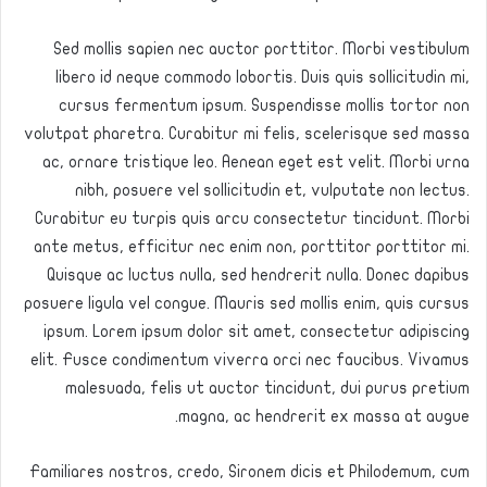
Sed mollis sapien nec auctor porttitor. Morbi vestibulum
libero id neque commodo lobortis. Duis quis sollicitudin mi,
cursus fermentum ipsum. Suspendisse mollis tortor non
volutpat pharetra. Curabitur mi felis, scelerisque sed massa
ac, ornare tristique leo. Aenean eget est velit. Morbi urna
nibh, posuere vel sollicitudin et, vulputate non lectus.
Curabitur eu turpis quis arcu consectetur tincidunt. Morbi
ante metus, efficitur nec enim non, porttitor porttitor mi.
Quisque ac luctus nulla, sed hendrerit nulla. Donec dapibus
posuere ligula vel congue. Mauris sed mollis enim, quis cursus
ipsum. Lorem ipsum dolor sit amet, consectetur adipiscing
elit. Fusce condimentum viverra orci nec faucibus. Vivamus
malesuada, felis ut auctor tincidunt, dui purus pretium
magna, ac hendrerit ex massa at augue.
Familiares nostros, credo, Sironem dicis et Philodemum, cum