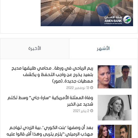
الأشهر
الأخيرة
ريم الرياحي في ورطة.. محامي طليقها مديح
بلعيد يخرج عن واجب التحفظ و يكشف
معطيات جديدة..(صور)
13 نوفمبر 2022
وفاة الممثلة الأمريكية “سارة جاي” وسط تكتم
شديد عن الخبر
2 يناير 2021
بعد أن وصفها ‘بنت الكوري’..بية الزردي تهاجم
مهذب الرميلي:”يلزم يتربى وهذا أش قالوا عليه