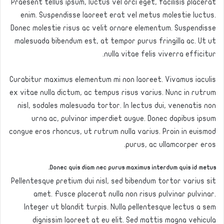
Praesent tellus ipsum, luctus vel orci eget, facilisis placerat
enim. Suspendisse laoreet erat vel metus molestie luctus.
Donec molestie risus ac velit ornare elementum. Suspendisse
malesuada bibendum est, at tempor purus fringilla ac. Ut ut
nulla vitae felis viverra efficitur.
Curabitur maximus elementum mi non laoreet. Vivamus iaculis
ex vitae nulla dictum, ac tempus risus varius. Nunc in rutrum
nisl, sodales malesuada tortor. In lectus dui, venenatis non
urna ac, pulvinar imperdiet augue. Donec dapibus ipsum
congue eros rhoncus, ut rutrum nulla varius. Proin in euismod
purus, ac ullamcorper eros.
Donec quis diam nec purus maximus interdum quis id metus.
Pellentesque pretium dui nisl, sed bibendum tortor varius sit
amet. Fusce placerat nulla non risus pulvinar pulvinar.
Integer ut blandit turpis. Nulla pellentesque lectus a sem
dignissim laoreet at eu elit. Sed mattis magna vehicula