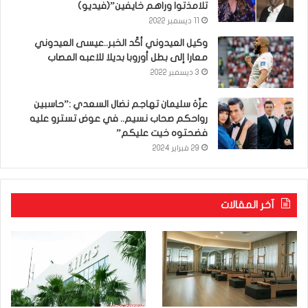
تلامذتوا وراهم خايفين”(فيديو)
11 ديسمبر 2022
وكيل العيدوني أكّد الخبر..عيسى العيدوني
معارا إلى بطل أوروبا بديلا للاعبه المصاب
3 ديسمبر 2022
عزّة سليمان تهاجم نضال السعدي :”حاسبين
رواحكم صحاب نسيم.. في عوض تسترو عليه
فضحتوه خيت عليكم”
29 فبراير 2024
آخر المقالات