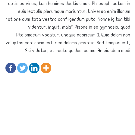
optimos viros, tum homines doctissimos. Philosophi autem in
suis lectulis plerumque moriuntur. Universa enim illorum
ratione cum tota vestra confligendum puto. Nonne igitur tibi
videntur, inquit, mala? Pisone in eo gymnasio, quod
Ptolomaeum vocatur, unaque nobiscum Q. Quia dolori non
voluptas contraria est, sed doloris privatio. Sed tempus est,
si videtur, et recta quidem ad me. An eiusdem modi?