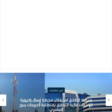
غير مصنف
منوبة: انطلاق استغلال محطة إرسال راديوية
للإنترنات عالية التدفق بمنطقة الدريجات ببرج
العامري