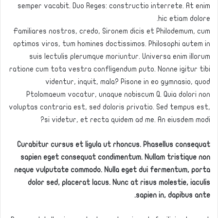
semper vacabit. Duo Reges: constructio interrete. At enim
hic etiam dolore.
Familiares nostros, credo, Sironem dicis et Philodemum, cum
optimos viros, tum homines doctissimos. Philosophi autem in
suis lectulis plerumque moriuntur. Universa enim illorum
ratione cum tota vestra confligendum puto. Nonne igitur tibi
videntur, inquit, mala? Pisone in eo gymnasio, quod
Ptolomaeum vocatur, unaque nobiscum Q. Quia dolori non
voluptas contraria est, sed doloris privatio. Sed tempus est,
si videtur, et recta quidem ad me. An eiusdem modi?
Curabitur cursus et ligula ut rhoncus. Phasellus consequat
sapien eget consequat condimentum. Nullam tristique non
neque vulputate commodo. Nulla eget dui fermentum, porta
dolor sed, placerat lacus. Nunc at risus molestie, iaculis
sapien in, dapibus ante.