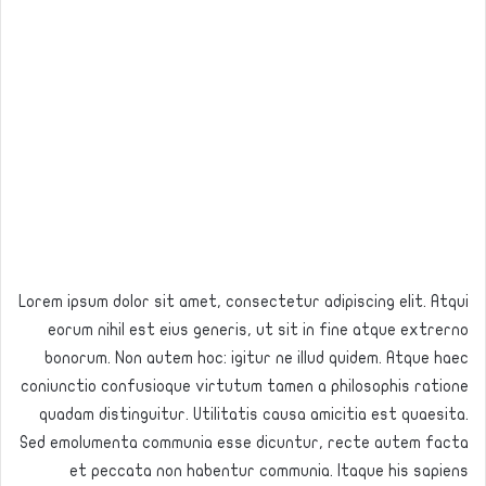
Lorem ipsum dolor sit amet, consectetur adipiscing elit. Atqui
eorum nihil est eius generis, ut sit in fine atque extrerno
bonorum. Non autem hoc: igitur ne illud quidem. Atque haec
coniunctio confusioque virtutum tamen a philosophis ratione
quadam distinguitur. Utilitatis causa amicitia est quaesita.
Sed emolumenta communia esse dicuntur, recte autem facta
et peccata non habentur communia. Itaque his sapiens