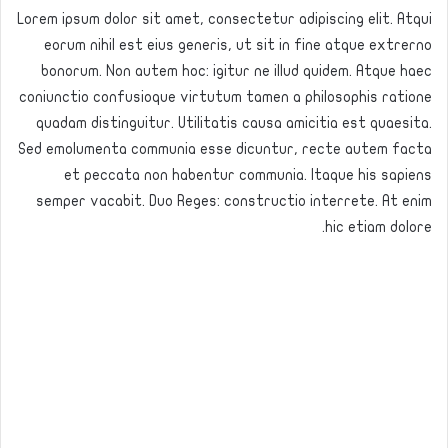
Lorem ipsum dolor sit amet, consectetur adipiscing elit. Atqui
eorum nihil est eius generis, ut sit in fine atque extrerno
bonorum. Non autem hoc: igitur ne illud quidem. Atque haec
coniunctio confusioque virtutum tamen a philosophis ratione
quadam distinguitur. Utilitatis causa amicitia est quaesita.
Sed emolumenta communia esse dicuntur, recte autem facta
et peccata non habentur communia. Itaque his sapiens
semper vacabit. Duo Reges: constructio interrete. At enim
hic etiam dolore.