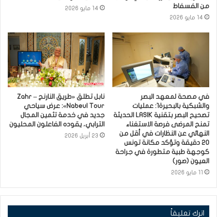
من الفسفاط
14 مايو 2026
14 مايو 2026
في مصحة لمعهد البصر
نابل تطلق «طريق النارنج – Zahr
والشبكية بالبحيرة1: عمليات
Nabeul Tour»: عرض سياحي
تصحيح البصر بتقنية LASIK الحديثة
جديد في خدمة تثمين المجال
تمنح المرضى فرصة الاستغناء
الترابي، يقوده الفاعلون المحليون
النهائي عن النظارات في أقل من
23 أبريل 2026
20 دقيقة وتؤكد مكانة تونس
كوجهة طبية متطورة في جراحة
العيون (صور)
11 مايو 2026
اترك تعليقاً