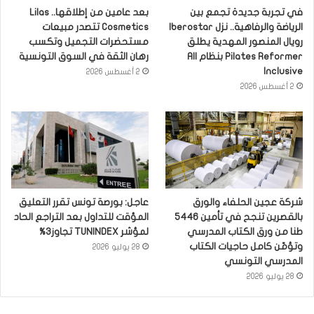
في تجربة جديدة تجمع بين
بعد عامين من إطلاقها.. Lilas
الرياضة والرفاهية.. نزل Iberostar
Cosmetics تتصدر مبيعات
رويال المنصور المهدية يطلق
مستحضرات التجميل وتكسب
Pilates Reformer بنظام All
رهان الثقة في السوق التونسية
Inclusive
2 أغسطس 2026
2 أغسطس 2026
شركة عجين الحلفاء والورق
عاجل: بورصة تونس تقرر التعليق
بالقصرين تنجح في تأمين 5446
المؤقت للتداول بعد التراجع الحاد
طنا من ورق الكتاب المدرسي
لمؤشر TUNINDEX تجاوز3%
وتؤمّن كامل حاجيات الكتاب
28 يوليو 2026
المدرسي التونسي
28 يوليو 2026