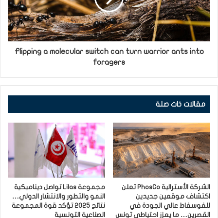
Flipping a molecular switch can turn warrior ants into
foragers
مقالات ذات صلة
الشركة الأسترالية PhosCo تعلن
مجموعة Lilas تواصل ديناميكية
اكتشاف موقعين جديدين
النمو والتطور والانتشار الدولي…
للفوسفاط عالي الجودة في
نتائج 2025 تؤكد قوة المجموعة
القصرين… ما يعزز احتياطي تونس
الصناعية التونسية