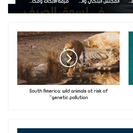
المجلس البنكي والمالي: الإضراب القطاعي في البنوك ومؤسسات التامين غير مبرر بعد صرف الزيادات بعنوان سنة 2026 وندعو إلى ضمان استمرارية الخدمات
فرقة الأبحاث ومكافحة التهرب الجبائي تطلق تحقيق في شبهات تلاعب بالأسعار في قطاع إنتاج الملح تشمل 14 شركة ناشطة بالمجال ..
بسعر ينطلق من 54.950 ألف دينار.. السيارة الكهربائية MG4 URBAN تدخل السوق التونسية بمدى يصل إلى 420 كلم وتجهيزات متطورة
South America: wild animals at risk of
'genetic pollution'