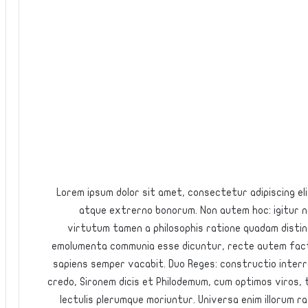
Lorem ipsum dolor sit amet, consectetur adipiscing elit.
atque extrerno bonorum. Non autem hoc: igitur ne
virtutum tamen a philosophis ratione quadam disting
emolumenta communia esse dicuntur, recte autem fact
sapiens semper vacabit. Duo Reges: constructio interre
credo, Sironem dicis et Philodemum, cum optimos viros, 
lectulis plerumque moriuntur. Universa enim illorum 