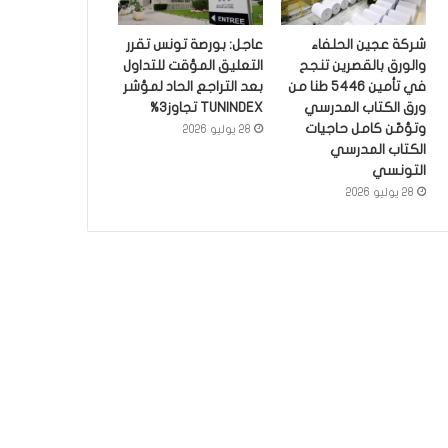
شركة عجين الحلفاء
عاجل: بورصة تونس تقرر
والورق بالقصرين تنجح
التعليق المؤقت للتداول
في تأمين 5446 طنا من
بعد التراجع الحاد لمؤشر
ورق الكتاب المدرسي
TUNINDEX تجاوز3%
وتؤمّن كامل حاجيات
28 يوليو 2026
الكتاب المدرسي
التونسي
28 يوليو 2026
غير مصنف
23 يونيو 2026
المجلس البنكي والمالي: الإض
البنوك ومؤسسات التامين غير مبرر
بعنوان سنة 2026 ون
الخدمات
1 يونيو 2026
21 مايو 2026