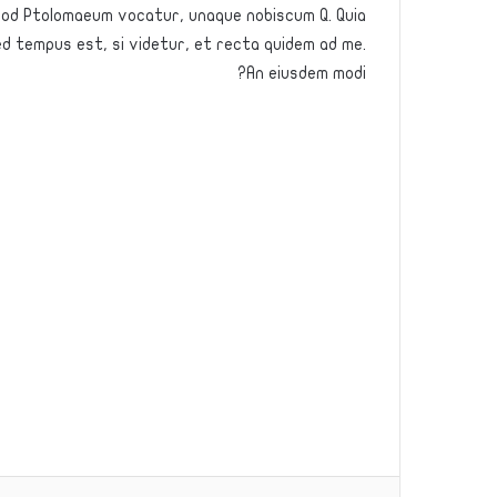
, quod Ptolomaeum vocatur, unaque nobiscum Q. Quia
Sed tempus est, si videtur, et recta quidem ad me.
An eiusdem modi?