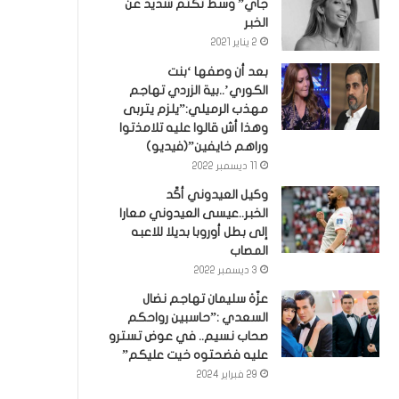
جاي” وسط تكتم شديد عن
الخبر
2 يناير 2021
بعد أن وصفها ‘بنت
الكوري’..بية الزردي تهاجم
مهذب الرميلي:”يلزم يتربى
وهذا أش قالوا عليه تلامذتوا
وراهم خايفين”(فيديو)
11 ديسمبر 2022
وكيل العيدوني أكّد
الخبر..عيسى العيدوني معارا
إلى بطل أوروبا بديلا للاعبه
المصاب
3 ديسمبر 2022
عزّة سليمان تهاجم نضال
السعدي :”حاسبين رواحكم
صحاب نسيم.. في عوض تسترو
عليه فضحتوه خيت عليكم”
29 فبراير 2024