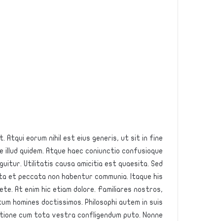
 Atqui eorum nihil est eius generis, ut sit in fine
 illud quidem. Atque haec coniunctio confusioque
uitur. Utilitatis causa amicitia est quaesita. Sed
a et peccata non habentur communia. Itaque his
te. At enim hic etiam dolore. Familiares nostros,
tum homines doctissimos. Philosophi autem in suis
ratione cum tota vestra confligendum puto. Nonne