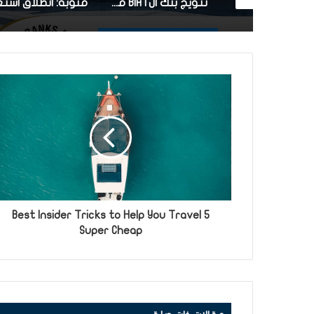
تتويج بنك الBIAT من قبل Global Finance كافضل بنك في لسوق الصرف بتونس
منوبة: انطلاق استغلال محطة إرسال راديوية للإنترنات عالية التدفق بمنطقة الدريجات ببرج العامري
5 Best Insider Tricks to Help You Travel
Super Cheap