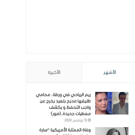
الأشهر
الأخيرة
ريم الرياحي في ورطة.. محامي
طليقها مديح بلعيد يخرج عن
واجب التحفظ و يكشف
معطيات جديدة..(صور)
13 نوفمبر 2022
وفاة الممثلة الأمريكية “سارة