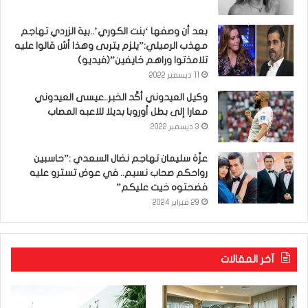
بعد أن وصفها ‘بنت الكوري’..بية الزردي تهاجم
مهذب الرميلي:”يلزم يتربى وهذا أش قالوا عليه
تلامذتوا وراهم خايفين”(فيديو)
11 ديسمبر 2022
وكيل العيدوني أكّد الخبر..عيسى العيدوني
معارا إلى بطل أوروبا بديلا للاعبه المصاب
3 ديسمبر 2022
عزّة سليمان تهاجم نضال السعدي :”حاسبين
رواحكم صحاب نسيم.. في عوض تسترو عليه
فضحتوه خيت عليكم”
29 فبراير 2024
آخر المقالات