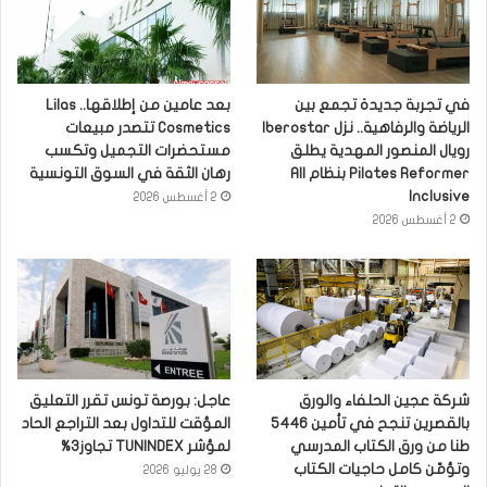
في تجربة جديدة تجمع بين
بعد عامين من إطلاقها.. Lilas
الرياضة والرفاهية.. نزل Iberostar
Cosmetics تتصدر مبيعات
رويال المنصور المهدية يطلق
مستحضرات التجميل وتكسب
Pilates Reformer بنظام All
رهان الثقة في السوق التونسية
Inclusive
2 أغسطس 2026
2 أغسطس 2026
شركة عجين الحلفاء والورق
عاجل: بورصة تونس تقرر التعليق
بالقصرين تنجح في تأمين 5446
المؤقت للتداول بعد التراجع الحاد
طنا من ورق الكتاب المدرسي
لمؤشر TUNINDEX تجاوز3%
وتؤمّن كامل حاجيات الكتاب
28 يوليو 2026