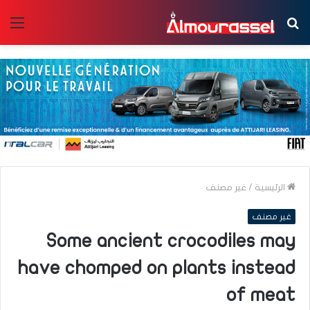
بحث
الق
عن
الرئيسية
/
غير مصنف
غير مصنف
Some ancient crocodiles may
have chomped on plants instead
of meat