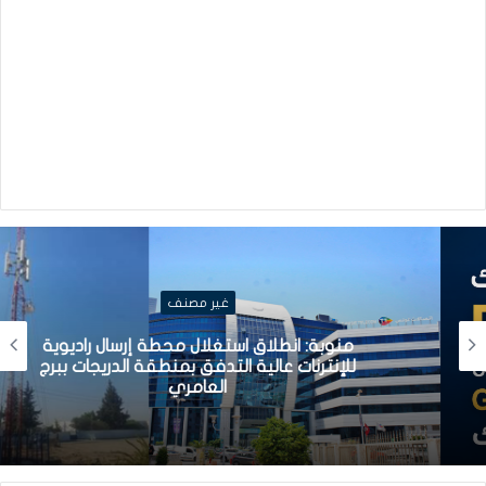
غير مصنف
منوبة: انطلاق استغلال محطة إرسال راديوية
للإنترنات عالية التدفق بمنطقة الدريجات ببرج
العامري