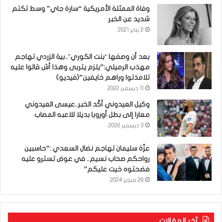
وفاة الممثلة الأمريكية “سارة جاي” وسط تكتم
شديد عن الخبر
2 يناير 2021
بعد أن وصفها ‘بنت الكوري’..بية الزردي تهاجم
مهذب الرميلي:”يلزم يتربى وهذا أش قالوا عليه
تلامذتوا وراهم خايفين”(فيديو)
11 ديسمبر 2022
وكيل العيدوني أكّد الخبر..عيسى العيدوني
معارا إلى بطل أوروبا بديلا للاعبه المصاب
3 ديسمبر 2022
عزّة سليمان تهاجم نضال السعدي :”حاسبين
رواحكم صحاب نسيم.. في عوض تسترو عليه
فضحتوه خيت عليكم”
29 فبراير 2024
آخر المقالات