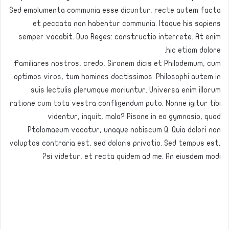
Sed emolumenta communia esse dicuntur, recte autem facta
et peccata non habentur communia. Itaque his sapiens
semper vacabit. Duo Reges: constructio interrete. At enim
hic etiam dolore.
Familiares nostros, credo, Sironem dicis et Philodemum, cum
optimos viros, tum homines doctissimos. Philosophi autem in
suis lectulis plerumque moriuntur. Universa enim illorum
ratione cum tota vestra confligendum puto. Nonne igitur tibi
videntur, inquit, mala? Pisone in eo gymnasio, quod
Ptolomaeum vocatur, unaque nobiscum Q. Quia dolori non
voluptas contraria est, sed doloris privatio. Sed tempus est,
si videtur, et recta quidem ad me. An eiusdem modi?