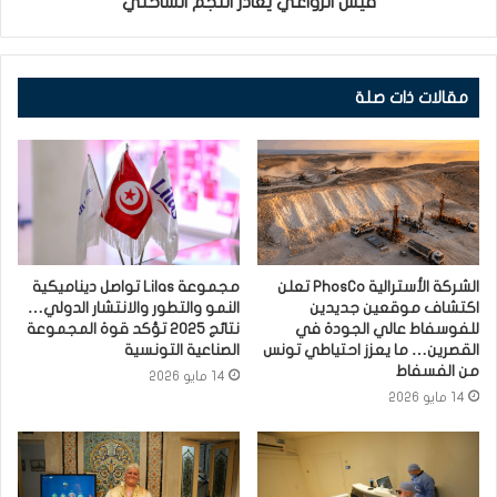
قيس الزواغي يغادر النجم الساحلي
مقالات ذات صلة
الشركة الأسترالية PhosCo تعلن
مجموعة Lilas تواصل ديناميكية
اكتشاف موقعين جديدين
النمو والتطور والانتشار الدولي…
للفوسفاط عالي الجودة في
نتائج 2025 تؤكد قوة المجموعة
القصرين… ما يعزز احتياطي تونس
الصناعية التونسية
من الفسفاط
14 مايو 2026
14 مايو 2026