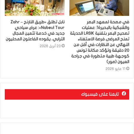
في مصحة لمعهد البصر
نابل تطلق «طريق النارنج – Zahr
والشبكية بالبحيرة1: عمليات
Nabeul Tour»: عرض سياحي
تصحيح البصر بتقنية LASIK الحديثة
جديد في خدمة تثمين المجال
تمنح المرضى فرصة الاستغناء
الترابي، يقوده الفاعلون المحليون
النهائي عن النظارات في أقل من
23 أبريل 2026
20 دقيقة وتؤكد مكانة تونس
كوجهة طبية متطورة في جراحة
العيون (صور)
11 مايو 2026
تابعنا على فيسبوك