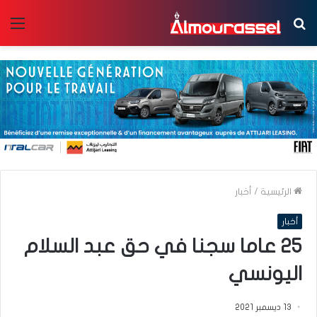
بحث
الق
عن
الرئيسية
/
أخبار
أخبار
25 عاما سجنا في حق عبد السلام
اليونسي
13 ديسمبر 2021