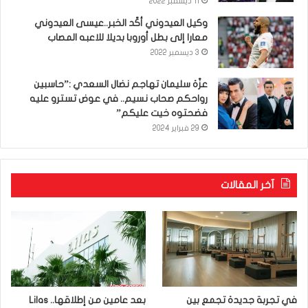
11 ديسمبر 2022
وكيل العيدوني أكّد الخبر..عيسى العيدوني
معارا إلى بطل أوروبا بديلا للاعبه المصاب
3 ديسمبر 2022
عزّة سليمان تهاجم نضال السعدي :”حاسبين
رواحكم صحاب نسيم.. في عوض تسترو عليه
فضحتوه خيت عليكم”
29 فبراير 2024
آخر المقالات
في تجربة جديدة تجمع بين
بعد عامين من إطلاقها.. Lilas