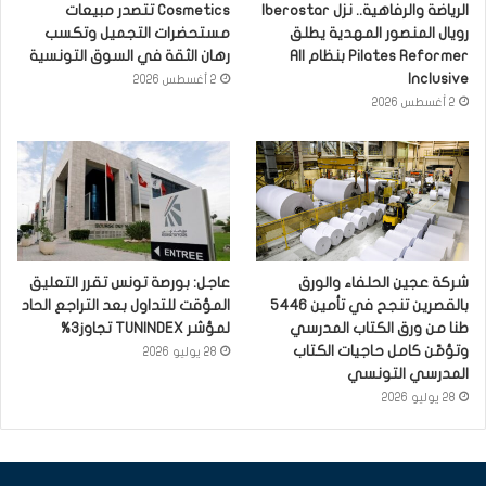
الرياضة والرفاهية.. نزل Iberostar
Cosmetics تتصدر مبيعات
رويال المنصور المهدية يطلق
مستحضرات التجميل وتكسب
Pilates Reformer بنظام All
رهان الثقة في السوق التونسية
Inclusive
2 أغسطس 2026
2 أغسطس 2026
شركة عجين الحلفاء والورق
عاجل: بورصة تونس تقرر التعليق
بالقصرين تنجح في تأمين 5446
المؤقت للتداول بعد التراجع الحاد
طنا من ورق الكتاب المدرسي
لمؤشر TUNINDEX تجاوز3%
وتؤمّن كامل حاجيات الكتاب
28 يوليو 2026
المدرسي التونسي
28 يوليو 2026