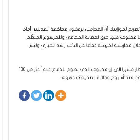
صريح لموزاييك أن المحامين يرفضون محاكمة المدنيين أمام
ها مخلوف فيها خرق لحصانة المحامي وللمرسوم المنظّم
ل ممارسته لمهنته دفاعا عن النائب راشد الخياري وليس
كما أشار إلى أن هذه القضية لا علاقة لها بقضية المطار مشيرا الى إن مخلوف الذي تطوع للدفاع عنه أكثر من 100
 منذ أسبوع وحالته الصحية متدهورة .