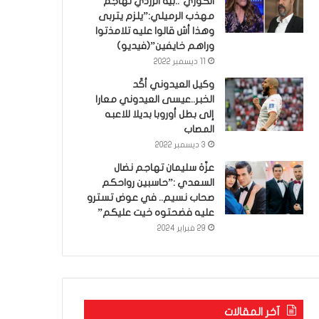
الكوري’..بية الزردي تهاجم
مهذب الرميلي:”يلزم يتربى
وهذا أش قالوا عليه تلامذتوا
وراهم خايفين”(فيديو)
11 ديسمبر 2022
وكيل العيدوني أكّد
الخبر..عيسى العيدوني معارا
إلى بطل أوروبا بديلا للاعبه
المصاب
3 ديسمبر 2022
عزّة سليمان تهاجم نضال
السعدي :”حاسبين رواحكم
صحاب نسيم.. في عوض تسترو
عليه فضحتوه خيت عليكم”
29 فبراير 2024
آخر المقالات