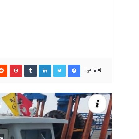
فيسبوك
تويتر
لينكدإن
بينتير
شاركها
أق
30 يونيو 6