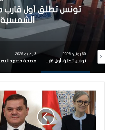
تونس تطلق أول قارب ص
الشمسية 
30 يونيو 2026
3 يونيو 2026
بتمويل من البنك الاوروبي للاستثمار شركة ‘نقل تونس’ توقّع عقد اقتناء 18 عربة قطار جديدة من الصين لفائدة خط TGM
تونس تطلق أول قارب صيد كهربائي يعمل بالطاقة الشمسية في المتوسط