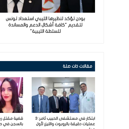
بودن تؤكد لنظيرها الليبي استعداد تونس
لتقديم "كافة أشكال الدعم والمساندة
للسلطة الليبية"
مقالات ذات صلة
ابتكار في مستشفى الحبيب ثامر: 3
قضية مقتل رح
عمليات دقيقة بالروبوت والليزر لأول
بالسجن في حق 3 أش