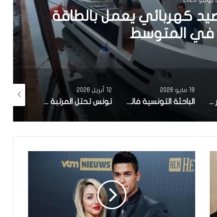
يد كهربائي يعمل بالطاقة
في المتوسط
19 مايو 2026
12 أبريل 2026
10 أبريل 2026
مصحة معهد البصر والشبكية بالبحيرة 1 تقوم باجراء اكثر من 50 عملية جراحية لازالة الماء الابيض مجانا لفائدة عدد من اهالي قفصة
الباحثة التونسية فاتن المولدي تنجح في الحصول على براءة اختراع في الولايات المتحدة الأمريكية، وذلك بعد ابتكارها محركاً هجيناً ثورياً
تونس تحتل المرتبة الاولى افريقيا من حيث عدد النساء المطورات للبرمجيات